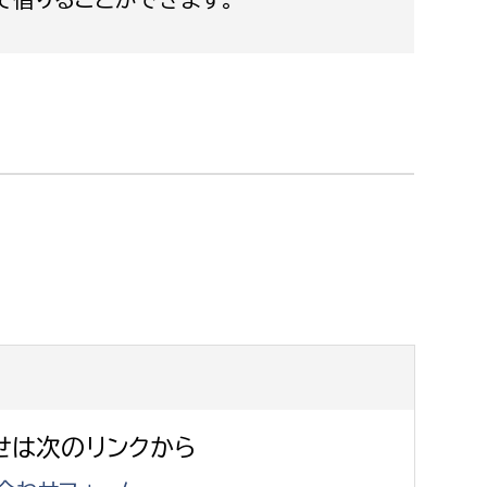
消防課
警防第1課
警防第2課
局
監査事務局
局
監査事務局
せは次のリンクから