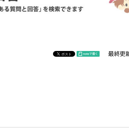
防災・安全
市税総務課
市民税課
福祉・健康
資産税課
環境・エネルギー
文化部
最終更新
策課
文化政策課
地域経済
生涯学習課
都市基盤
文化財課
図書館
文化・生涯学習
スポーツ課
小田原城総合管理事
市民活動・地域づくり
若者部
経済部
行政経営