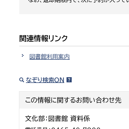
建築課
関連情報リンク
上下水道局
教育部
経営総務課
教育総
図書館利用案内
給排水業務課
保健給
水道整備課
教育指
なぞり検索ON
下水道整備課
浄水管理課
この情報に関するお問い合わせ先
農業委員会事務局
議会局
文化部：図書館 資料係
農業委員会事務局
議会総