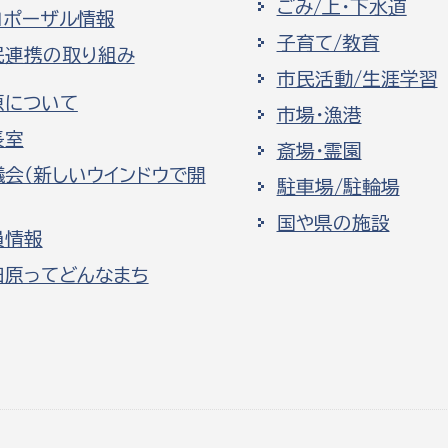
ごみ/上・下水道
ロポーザル情報
子育て/教育
民連携の取り組み
市民活動/生涯学習
原について
市場・漁港
長室
斎場・霊園
議会（新しいウインドウで開
駐車場/駐輪場
国や県の施設
員情報
田原ってどんなまち