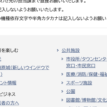
合わせ先の担当課まで直接お願いいたします。
入しないようお願いいたします。
の機種依存文字や半角カタカナは記入しないようお願い
原を楽しむ
公共施設
光
市役所/タウンセンタ
窓口・市民窓口
田原城（新しいウインドウで
）
医療/消防/保健・福
ベント情報
スポーツ施設
公園
ビジネス
図書館/博物館/文
業者の方へ