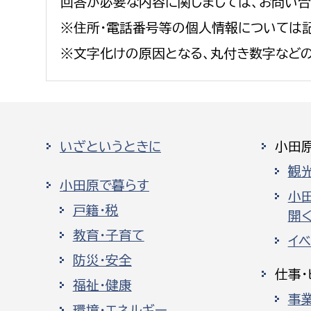
回答が必要な内容に関しましては、お問い
※住所・電話番号等の個人情報については記
※文字化けの原因となる、丸付き数字など
いざというときに
小田
観
小田原で暮らす
小
戸籍・税
開く
教育・子育て
イ
防災・安全
仕事・
福祉・健康
事
環境・エネルギー