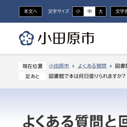
本文へ
文字サイズ
小
中
大
文字
いざというときに
対象者を選択
組織から探す
小田原市
よくある質問
図書
現在位置
図書館で本は何日借りられますか?
足あと
部に属さない室
企画部
新生児・乳幼児
休日救急外来
防
秘書室
企画政
幼稚園児・保育園児
広報広聴室
財政課
コンプライアンス推進室
資産マ
小・中学生
デジタ