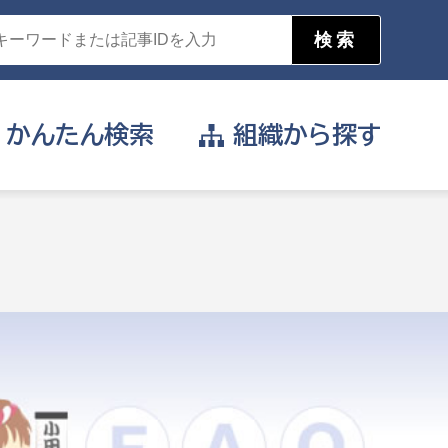
かんたん
検索
組織から
探す
目的を選択
公営事業部
支援や給付を受けたい
消防
事業課
届け出や申請をしたい
証明書がほしい