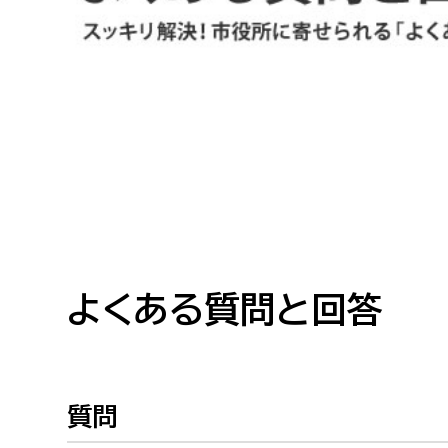
高校生・大学生など
若者
妊産婦
市民部
防災部
地域政策課
防災対
高齢者
地域安全課
障がい者
人権・男女共同参画課
戸籍住民課
よくある質問と回答
傷病者
事業者
質問
福祉健康部
子ども
労働者