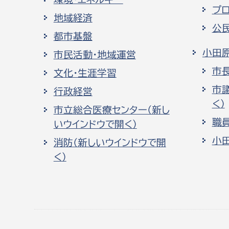
プ
地域経済
公
都市基盤
小田
市民活動・地域運営
市
文化・生涯学習
市
行政経営
く）
市立総合医療センター（新し
職
いウインドウで開く）
小
消防（新しいウインドウで開
く）