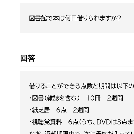
福祉政策課
子ども
求職者
生活援護課
子ども
図書館で本は何日借りられますか?
高齢介護課
保育課
外国人
障がい福祉課
保険課
ペット
回答
健康づくり課
建設部
会計管
借りることができる点数と期間は以下の
建設政策課
出納室
・図書(雑誌を含む) 10冊 2週間
国県事業推進課
土木管理課
・紙芝居 6点 2週間
道水路整備課
・視聴覚資料 6点(うち、DVDは3点ま
みどり公園課
なお、返却期限内で、次に予約が入って