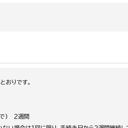
政策課
産業政策課
観光
若者支援課
観光課
農政課
消防
水産海浜課
病院
市議会
理者
市立総合医療センタ
とおりです。
患者サポートセンター
病院管理局：経営管理
病院管理局：施設用度
病院管理局：医事課
で) 2週間
いない場合は1回に限り、手続き日から2週間継続し