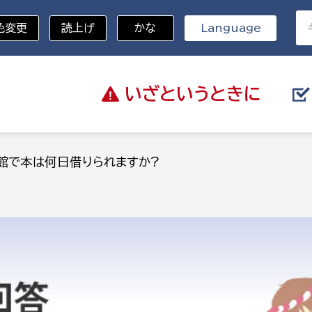
色変更
読上げ
かな
Language
いざと
いうときに
分野を選択
館で本は何日借りられますか?
総務部
戸籍
災・ハザードマップ
避難場所
策課
総務課
税
職員課
ネジメント課
財産管理課
教育・子育て
ル推進課
契約検査課