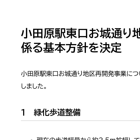
小・中学生
デジタ
高校生・大学生など
小田原駅東口お城通り
若者
係る基本方針を決定
妊産婦
市民部
防災部
地域政策課
防災対
小田原駅東口お城通り地区再開発事業につ
高齢者
地域安全課
しました。
障がい者
人権・男女共同参画課
戸籍住民課
傷病者
1 緑化歩道整備
事業者
現在の歩道幅員から約2.5m拡幅し