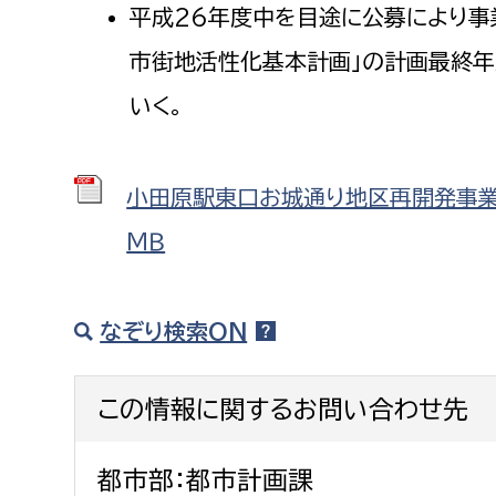
平成26年度中を目途に公募により事
農業委員会事務局
議会総
市街地活性化基本計画」の計画最終年
いく。
小田原駅東口お城通り地区再開発事業 
ＭＢ
なぞり検索ON
この情報に関するお問い合わせ先
都市部：都市計画課