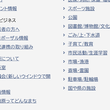
ベント情報
スポーツ施設
公園
ビジネス
図書館/博物館/文
業者の方へ
ごみ/上・下水道
ロポーザル情報
子育て/教育
民連携の取り組み
市民活動/生涯学習
原について
市場・漁港
長室
斎場・霊園
議会（新しいウインドウで開
駐車場/駐輪場
国や県の施設
員情報
田原ってどんなまち