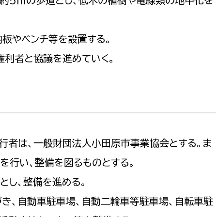
若者部
経済部
行政経営
政策課
産業政策課
内板やベンチ等を設置する。
観光
若者支援課
観光課
権利者と協議を進めていく。
農政課
消防
水産海浜課
病院
市議会
理者
市立総合医療センタ
行者は、一般財団法人小田原市事業協会とする。ま
患者サポートセンター
を行い、整備を図るものとする。
病院管理局：経営管理
とし、整備を進める。
病院管理局：施設用度
き、自動車駐車場、自動二輪車等駐車場、自転車駐
病院管理局：医事課