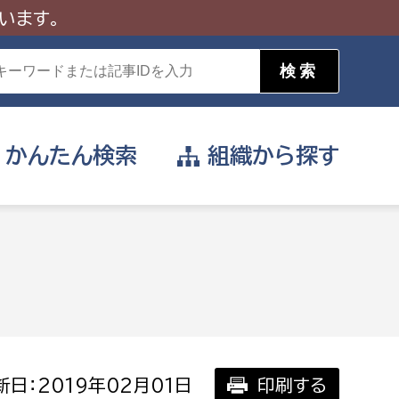
います。
かんたん
検索
組織から
探す
目的を選択
公営事業部
支援や給付を受けたい
消防
事業課
届け出や申請をしたい
日：2019年02月01日
印刷する