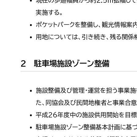
福祉健康部
子ども
労働者
実施する。
福祉政策課
子ども
ポケットパークを整備し、観光情報案
求職者
生活援護課
子ども
用地については、引き続き、残る関係
高齢介護課
保育課
外国人
障がい福祉課
保険課
ペット
2 駐車場施設ゾーン整備
健康づくり課
建設部
会計管
施設整備及び管理・運営を担う事業施
建設政策課
出納室
た、同協会及び民間地権者と事業合意
国県事業推進課
平成26年度中の施設供用開始を目標
土木管理課
駐車場施設ゾーン整備基本計画に基づ
道水路整備課