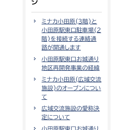
ジ
ミナカ小田原(3階)と
小田原駅東口駐車場(2
階)を接続する連絡通
路が開通します
小田原駅東口お城通り
地区再開発事業の経緯
ミナカ小田原(広域交流
施設)のオープンについ
て
広域交流施設の愛称決
定について
小田原駅東口お城通り