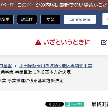
このページの内容は最新でない場合がござ
ブページ
色変更
読上げ
かな
Language
いざと
いうときに
分野を選択
市基盤
小田原駅東口お城通り地区再開発事業
発事業 事業推進に係る基本方針決定
総務部
戸籍
事業 事業推進に係る基本方針決定
災・ハザードマップ
避難場所
策課
総務課
税
職員課
最終更新
ネジメント課
財産管理課