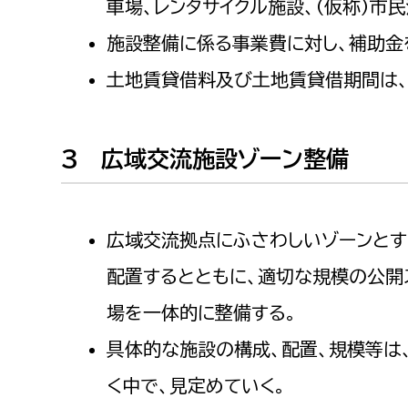
車場、レンタサイクル施設、（仮称）市
みどり公園課
施設整備に係る事業費に対し、補助金
建築課
土地賃貸借料及び土地賃貸借期間は、
3 広域交流施設ゾーン整備
上下水道局
教育部
経営総務課
教育総
広域交流拠点にふさわしいゾーンとす
給排水業務課
保健給
水道整備課
教育指
配置するとともに、適切な規模の公開
下水道整備課
場を一体的に整備する。
浄水管理課
具体的な施設の構成、配置、規模等は
農業委員会事務局
議会局
く中で、見定めていく。