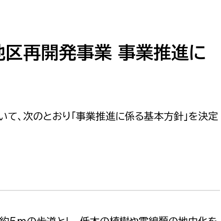
教育・子育て
ル推進課
契約検査課
防災・安全
市税総務課
市民税課
地区再開発事業 事業推進に
福祉・健康
資産税課
環境・エネルギー
文化部
策課
文化政策課
いて、次のとおり「事業推進に係る基本方針」を決定
地域経済
生涯学習課
都市基盤
文化財課
図書館
文化・生涯学習
スポーツ課
小田原城総合管理事
市民活動・地域づくり
て約5mの歩道とし、低木の植樹や電線類の地中化を