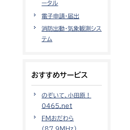
都市部
ータル
電子申請・届出
都市政策課
都市計画課
消防出動・気象観測シス
地域交通課
テム
建築指導課
開発審査課
おすすめサービス
ー
消防
のぞいて、小田原！
消防総務課
0465.net
課
予防課
課
警防計画課
FMおだわら
救急課
（87.9MHz)