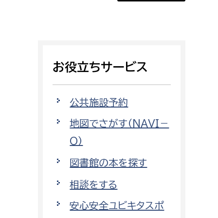
証明書がほしい
相談をしたい
支払いをしたい
お役立ちサービス
働きたい
環境部
公共施設予約
環境政策課
遊びたい
地図でさがす（NAVI－
ゼロカーボン推進課
O）
小田原のことを知りたい
環境保護課
図書館の本を探す
環境事業センター
イベント・講座などに参加したい
相談をする
務所
まちづくりに関わりたい
安心安全ユビキタスポ