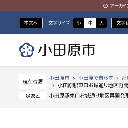
アーカイ
本文へ
文字サイズ
小
中
大
文字
いざというときに
対象者を選択
組織から探す
小田原市
小田原で暮らす
都
現在位置
小田原駅東口お城通り地区再開
部に属さない室
企画部
新生児・乳幼児
小田原駅東口お城通り地区再開発
足あと
休日救急外来
防
秘書室
企画政
幼稚園児・保育園児
広報広聴室
財政課
コンプライアンス推進室
資産マ