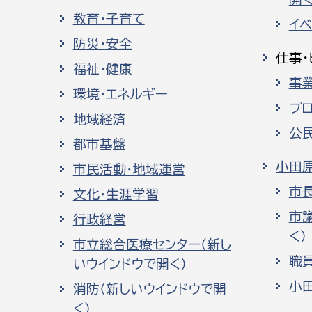
教育・子育て
イ
防災・安全
仕事・
福祉・健康
事
環境・エネルギー
プ
地域経済
公
都市基盤
小田
市民活動・地域運営
市
文化・生涯学習
市
行政経営
く）
市立総合医療センター（新し
職
いウインドウで開く）
小
消防（新しいウインドウで開
く）