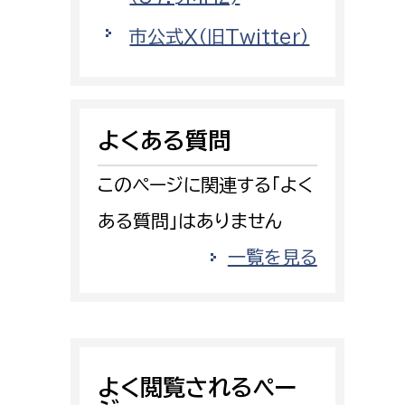
情報司令課
市公式X（旧Twitter）
消防課
警防第1課
警防第2課
よくある質問
局
監査事務局
このページに関連する「よく
局
監査事務局
ある質問」はありません
一覧を見る
よく閲覧されるペー