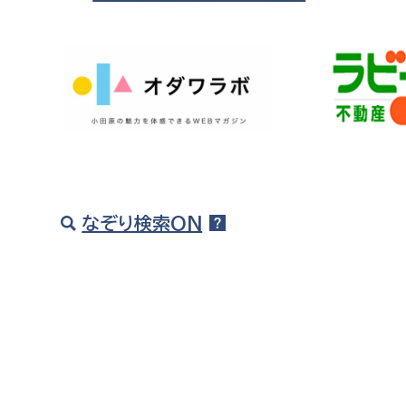
福祉政策課
子ども
求職者
生活援護課
子ども
高齢介護課
保育課
外国人
障がい福祉課
保険課
ペット
健康づくり課
建設部
会計管
なぞり検索ON
建設政策課
出納室
国県事業推進課
土木管理課
道水路整備課
みどり公園課