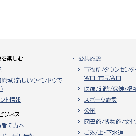
原を楽しむ
公共施設
光
市役所/タウンセンタ
窓口・市民窓口
田原城（新しいウインドウで
）
医療/消防/保健・福
ベント情報
スポーツ施設
公園
ビジネス
図書館/博物館/文
業者の方へ
ごみ/上・下水道