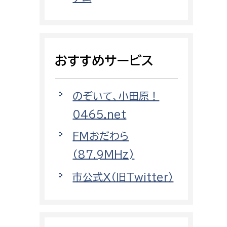
都市政策課
都市計画課
地域交通課
おすすめサービス
建築指導課
開発審査課
のぞいて、小田原！
0465.net
ー
消防
FMおだわら
消防総務課
（87.9MHz)
課
予防課
市公式X（旧Twitter）
課
警防計画課
救急課
情報司令課