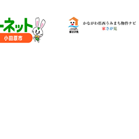
政策課
産業政策課
観光
若者支援課
観光課
農政課
消防
水産海浜課
病院
市議会
理者
市立総合医療センタ
患者サポートセンター
病院管理局：経営管理
病院管理局：施設用度
病院管理局：医事課