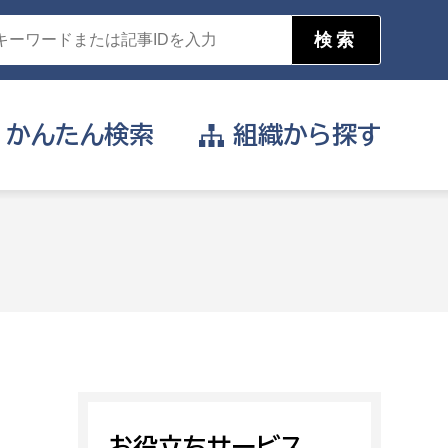
かんたん
検索
組織から
探す
目的を選択
公営事業部
支援や給付を受けたい
消防
事業課
届け出や申請をしたい
証明書がほしい
お役立ちサービス