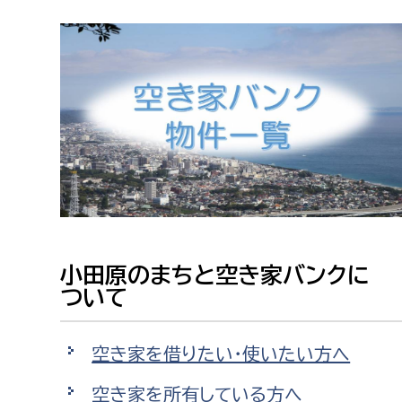
高校生・大学生など
若者
妊産婦
市民部
防災部
地域政策課
防災対
高齢者
地域安全課
障がい者
人権・男女共同参画課
戸籍住民課
小田原のまちと空き家バンクに
傷病者
ついて
事業者
空き家を借りたい・使いたい方へ
福祉健康部
子ども
労働者
空き家を所有している方へ