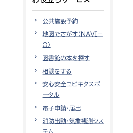
相談をしたい
公共施設予約
支払いをしたい
地図でさがす（NAVI－
働きたい
環境部
O）
環境政策課
図書館の本を探す
遊びたい
ゼロカーボン推進課
相談をする
小田原のことを知りたい
環境保護課
安心安全ユビキタスポ
環境事業センター
イベント・講座などに参加したい
ータル
電子申請・届出
務所
まちづくりに関わりたい
消防出動・気象観測シス
都市部
テム