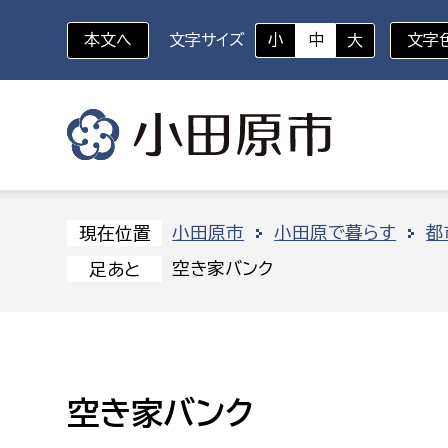
本文へ
文字サイズ
小
中
大
文字
いざというときに
対象者を選択
組織から探す
小田原市
小田原で暮らす
都
現在位置
空き家バンク
足あと
部に属さない室
企画部
新生児・乳幼児
休日救急外来
防
秘書室
企画政
幼稚園児・保育園児
広報広聴室
財政課
コンプライアンス推進室
資産マ
空き家バンク
小・中学生
デジタ