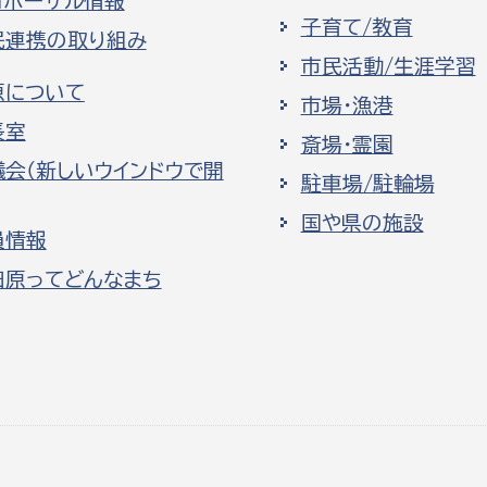
ロポーザル情報
子育て/教育
民連携の取り組み
市民活動/生涯学習
原について
市場・漁港
長室
斎場・霊園
議会（新しいウインドウで開
駐車場/駐輪場
国や県の施設
員情報
田原ってどんなまち