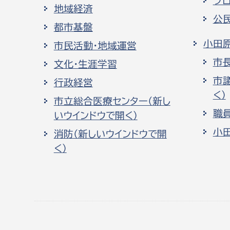
プ
地域経済
公
都市基盤
小田
市民活動・地域運営
市
文化・生涯学習
市
行政経営
く）
市立総合医療センター（新し
職
いウインドウで開く）
小
消防（新しいウインドウで開
く）