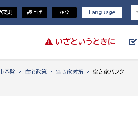
色変更
読上げ
かな
Language
いざと
いうときに
分野を選択
市基盤
住宅政策
空き家対策
空き家バンク
総務部
戸籍
災・ハザードマップ
避難場所
策課
総務課
税
職員課
ネジメント課
財産管理課
教育・子育て
ル推進課
契約検査課