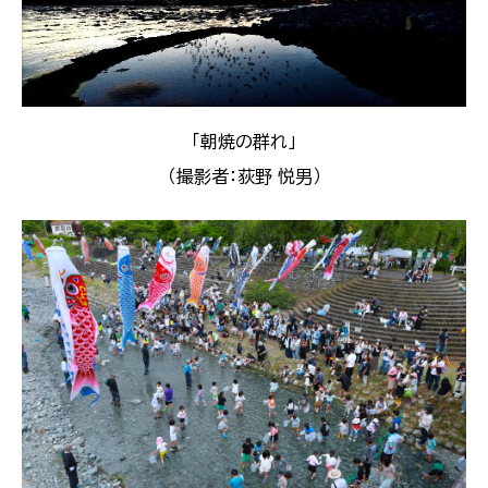
「朝焼の群れ」
（撮影者：荻野 悦男）