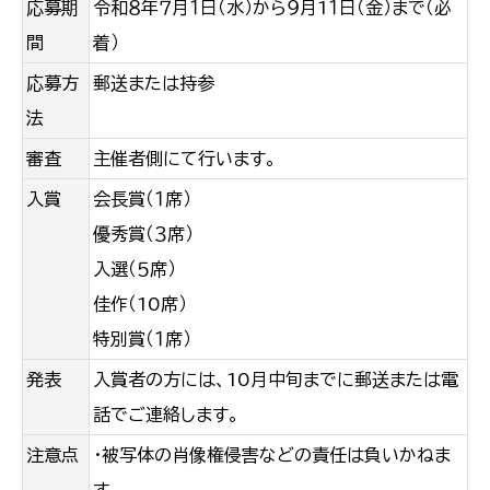
応募期
令和８年７月１日（水）から９月1１日（金）まで（必
間
着）
応募方
郵送または持参
法
審査
主催者側にて行います。
入賞
会長賞（１席）
優秀賞（３席）
入選（５席）
佳作（10席）
特別賞（１席）
発表
入賞者の方には、10月中旬までに郵送または電
話でご連絡します。
注意点
・被写体の肖像権侵害などの責任は負いかねま
す。