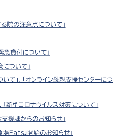
相談をしたい
する際の注意点について」
支払いをしたい
働きたい
環境部
の緊急貸付について」
環境政策課
遊びたい
策について」
ゼロカーボン推進課
小田原のことを知りたい
ついて」、「オンライン母親支援センターにつ
環境保護課
環境事業センター
イベント・講座などに参加したい
」、「新型コロナウイルス対策について」
務所
まちづくりに関わりたい
活支援課からのお知らせ」
都市部
場Eats』開始のお知らせ」