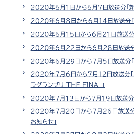
福祉政策課
子ども
2020年6月1日から6月7日放送分「
求職者
生活援護課
子ども
2020年6月8日から6月14日放送分
高齢介護課
保育課
外国人
2020年6月15日から6月21日放送
障がい福祉課
保険課
2020年6月22日から6月28日放送
ペット
健康づくり課
2020年6月29日から7月5日放送分
建設部
会計管
2020年7月6日から7月12日放送分
ラグランプリ THE FINAL」
建設政策課
出納室
国県事業推進課
2020年7月13日から7月19日放送
土木管理課
2020年7月20日から7月26日放送
道水路整備課
お知らせ」
みどり公園課