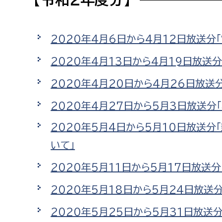
高校生・大学生など
若者
2020年4月6日から4月12日放送分
2020年4月13日から4月19日放送
妊産婦
市民部
防災部
2020年4月20日から4月26日放送
地域政策課
防災対
高齢者
2020年4月27日から5月3日放送分
地域安全課
障がい者
2020年5月4日から5月10日放送分
人権・男女共同参画課
いて」
戸籍住民課
傷病者
2020年5月11日から5月17日放送
事業者
2020年5月18日から5月24日放送
福祉健康部
子ども
2020年5月25日から5月31日放送分
労働者