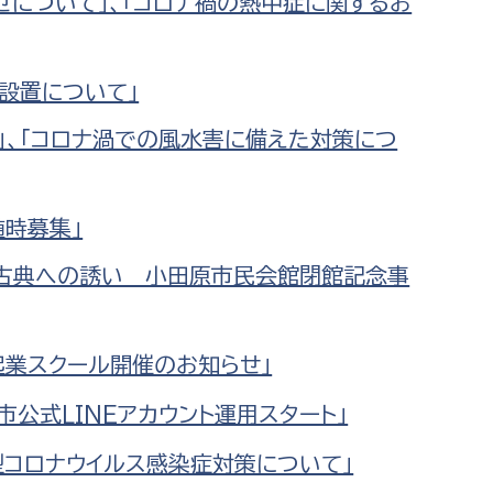
せについて」、「コロナ禍の熱中症に関するお
消防課
警防第1課
設置について」
警防第2課
」、「コロナ渦での風水害に備えた対策につ
局
監査事務局
局
監査事務局
随時募集」
老蔵古典への誘い 小田原市民会館閉館記念事
起業スクール開催のお知らせ」
公式LINEアカウント運用スタート」
型コロナウイルス感染症対策について」