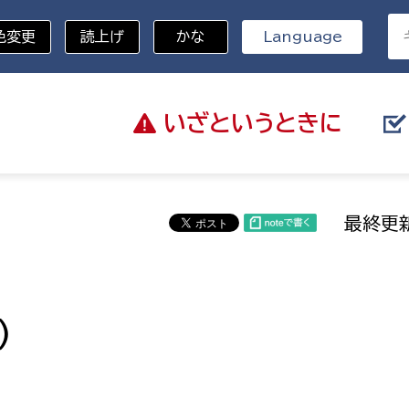
色変更
読上げ
かな
Language
いざと
いうときに
分野を選択
最終更新
総務部
戸籍
災・ハザードマップ
避難場所
策課
総務課
税
）
職員課
ネジメント課
財産管理課
教育・子育て
ル推進課
契約検査課