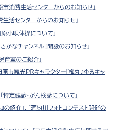
都市政策課
田原市消費生活センターからのお知らせ」
都市計画課
費生活センターからのお知らせ」
地域交通課
田原小唄体操について」
建築指導課
開発審査課
おさかなチャンネル』開設のお知らせ」
児保育室のご紹介」
ー
消防
田原市観光PRキャラクター『梅丸』ゆるキャ
消防総務課
「特定健診・がん検診について」
課
予防課
課
警防計画課
』の紹介」、「酒匂川フォトコンテスト開催の
救急課
情報司令課