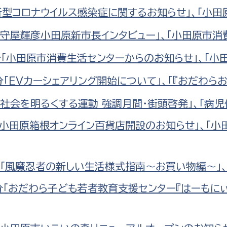
政策課
産業政策課
新型コロナウイルス感染症に関するお知らせ」、「小
観光
若者支援課
観光課
「守屋輝彦小田原新市長インタビュー」、「小田原市消
農政課
消防
分「小田原市消費生活センターからのお知らせ」、「小
水産海浜課
分「EVカーシェアリング開始について」、「『おだわら
病院
「社会を明るくする運動 強調月間・街頭啓発」、「病
市議会
理者
市立総合医療センタ
「小田原箱根オンライン百貨店開設のお知らせ」、「小
患者サポートセンター
分「風魔忍者の新しい生活様式指南～お買い物編～」、
病院管理局：経営管理
病院管理局：施設用度
分「おだわら子ども若者教育支援センター『はーもにぃ
病院管理局：医事課