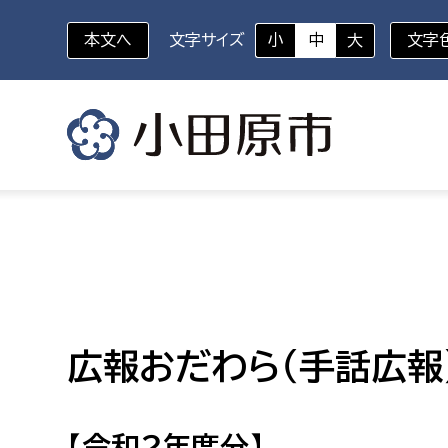
本文へ
文字サイズ
小
中
大
文字
いざというときに
対象者を選択
組織から探す
部に属さない室
企画部
新生児・乳幼児
休日救急外来
防
秘書室
企画政
幼稚園児・保育園児
広報おだわら（手話広報
広報広聴室
財政課
コンプライアンス推進室
資産マ
小・中学生
デジタ
【令和２年度分】