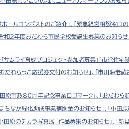
分「小田原市いこいの森リニューアルオープンのお知ら
段ボールコンポストのご紹介」、「緊急経営相談窓口の
分「令和2年度おだわら市民学校受講生募集のお知らせ
選挙管理委員会事務
務課
選挙管理委員会事務
分「サムライ育成プロジェクト参加者募集」「市営住宅
食課
分「おだわらっこ応援券交付のお知らせ」、「市川海
導課
小田原市政80周年記念事業ロゴマーク」、「おだわら
「まちなか緑化助成事業補助金のお知らせ」、「小田原市
「小田原のチカラ写真展 作品募集のお知らせ」、「新
務課