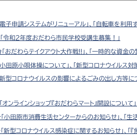
防災・安全
市税総務課
市民税課
「電子申請システムがリニューアル」、「自転車を利用
福祉・健康
資産税課
分「令和2年度おだわら市民学校受講生募集！」
環境・エネルギー
文化部
分「おだわらテイクアウト大作戦!!」、「一時的な資金
策課
文化政策課
地域経済
「小田原小唄体操について」、「新型コロナウイルス対
生涯学習課
都市基盤
「新型コロナウイルスの影響によるごみの出し方等に
文化財課
図書館
文化・生涯学習
スポーツ課
分「オンラインショップ『おだわらマート』開設について
小田原城総合管理事
市民活動・地域づくり
分「小田原市消費生活センターからのお知らせ」、「生
若者部
経済部
「新型コロナウイルス感染症に関するお知らせ」、「『魚
行政経営