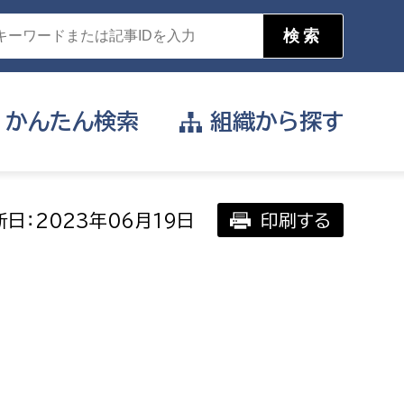
かんたん
検索
組織から
探す
目的を選択
日：2023年06月19日
印刷する
公営事業部
支援や給付を受けたい
消防
事業課
届け出や申請をしたい
証明書がほしい