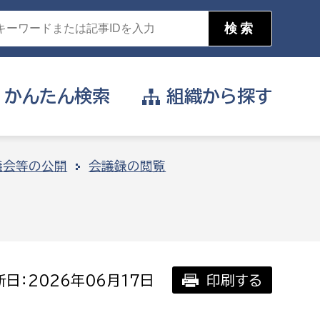
かんたん
検索
組織から
探す
目的を選択
議会等の公開
会議録の閲覧
公営事業部
支援や給付を受けたい
消防
事業課
届け出や申請をしたい
日：2026年06月17日
印刷する
証明書がほしい