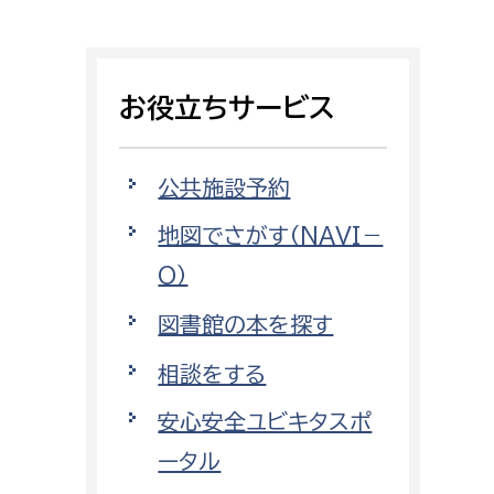
相談をしたい
支払いをしたい
お役立ちサービス
働きたい
環境部
公共施設予約
環境政策課
遊びたい
地図でさがす（NAVI－
ゼロカーボン推進課
O）
小田原のことを知りたい
環境保護課
図書館の本を探す
環境事業センター
イベント・講座などに参加したい
相談をする
務所
まちづくりに関わりたい
安心安全ユビキタスポ
都市部
ータル