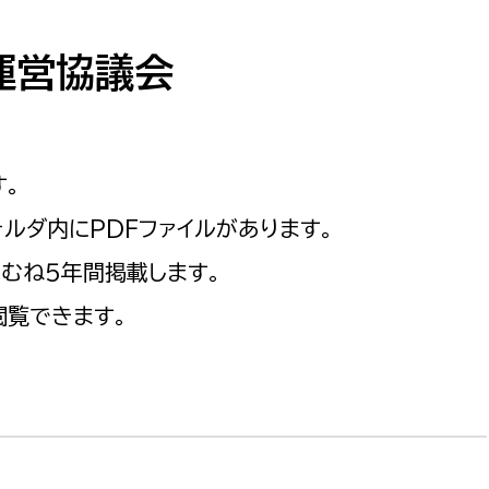
防災・安全
市税総務課
市民税課
運営協議会
福祉・健康
資産税課
環境・エネルギー
文化部
す。
策課
文化政策課
地域経済
ルダ内にPDFファイルがあります。
生涯学習課
むね５年間掲載します。
都市基盤
文化財課
閲覧できます。
図書館
文化・生涯学習
スポーツ課
小田原城総合管理事
市民活動・地域づくり
若者部
経済部
行政経営