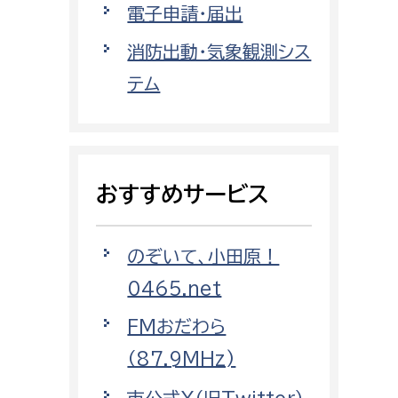
電子申請・届出
都市政策課
都市計画課
消防出動・気象観測シス
地域交通課
テム
建築指導課
開発審査課
おすすめサービス
ー
消防
のぞいて、小田原！
消防総務課
0465.net
課
予防課
課
警防計画課
FMおだわら
救急課
（87.9MHz)
情報司令課