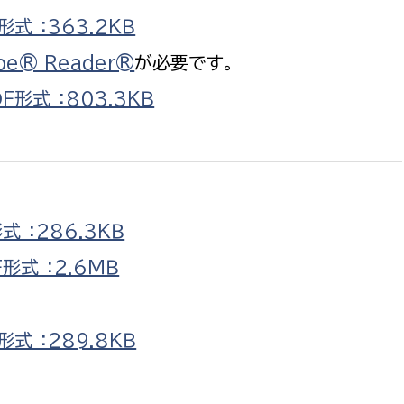
政策課
産業政策課
式 ：363.2ＫＢ
観光
若者支援課
観光課
be® Reader®
が必要です。
農政課
消防
形式 ：803.3ＫＢ
水産海浜課
病院
市議会
理者
市立総合医療センタ
 ：286.3ＫＢ
患者サポートセンター
式 ：2.6ＭＢ
病院管理局：経営管理
病院管理局：施設用度
式 ：289.8ＫＢ
病院管理局：医事課