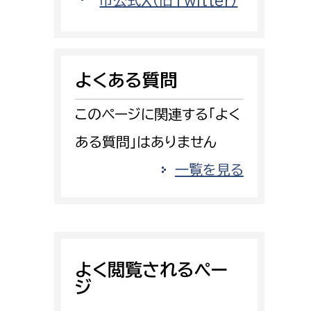
市公式X（旧Twitter）
消防課
警防第1課
警防第2課
よくある質問
局
監査事務局
このページに関連する「よく
局
監査事務局
ある質問」はありません
一覧を見る
よく閲覧されるペー
ジ