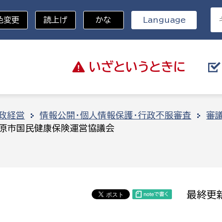
色変更
読上げ
かな
Language
いざと
いうときに
分野を選択
政経営
情報公開・個人情報保護・行政不服審査
審
原市国民健康保険運営協議会
総務部
戸籍
災・ハザードマップ
避難場所
策課
総務課
税
職員課
最終更新
ネジメント課
財産管理課
教育・子育て
ル推進課
契約検査課