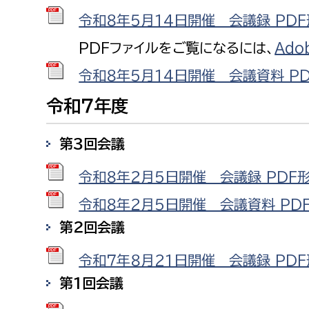
福祉政策課
子ども
令和８年５月14日開催 会議録 PDF形
求職者
生活援護課
子ども
PDFファイルをご覧になるには、
Ado
高齢介護課
保育課
外国人
令和８年５月14日開催 会議資料 PDF
障がい福祉課
令和７年度
保険課
ペット
健康づくり課
第３回会議
建設部
会計管
令和８年２月５日開催 会議録 PDF形式
建設政策課
出納室
令和８年２月５日開催 会議資料 PDF形
国県事業推進課
第２回会議
土木管理課
令和７年８月21日開催 会議録 PDF形
道水路整備課
第1回会議
みどり公園課