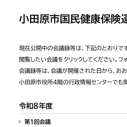
高校生・大学生など
小田原市国民健康保険
若者
妊産婦
市民部
防災部
現在公開中の会議録等は、下記のとおりで
地域政策課
防災対
高齢者
閲覧したい会議をクリックしてください。フォ
地域安全課
会議録等は、会議が開催された日から、おお
障がい者
人権・男女共同参画課
小田原市役所4階の行政情報センターでも
戸籍住民課
傷病者
令和８年度
事業者
福祉健康部
子ども
第1回会議
労働者