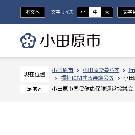
本文へ
文字サイズ
小
中
大
文字
いざというときに
対象者を選択
組織から探す
小田原市
小田原で暮らす
行
現在位置
福祉に関する審議会等
小田
部に属さない室
企画部
新生児・乳幼児
小田原市国民健康保険運営協議会
足あと
休日救急外来
防
秘書室
企画政
幼稚園児・保育園児
広報広聴室
財政課
コンプライアンス推進室
資産マ
小・中学生
デジタ