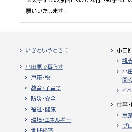
※文字化けの原因となる、丸付き数字など
願いいたします。
いざというときに
小田
観
小田原で暮らす
小
戸籍・税
開く
教育・子育て
イ
防災・安全
仕事・
福祉・健康
事
環境・エネルギー
プ
地域経済