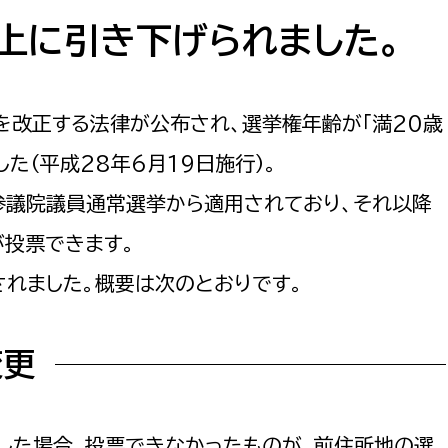
防災・安全
市税総務課
上に引き下げられました。
市民税課
福祉・健康
資産税課
を改正する法律が公布され、選挙権年齢が「満20歳
環境・エネルギー
文化部
した（平成28年6月19日施行）。
策課
文化政策課
地域経済
参議院議員通常選挙から適用されており、それ以降
生涯学習課
が投票できます。
都市基盤
文化財課
れました。概要は次のとおりです。
図書館
文化・生涯学習
スポーツ課
変更
小田原城総合管理事
市民活動・地域づくり
若者部
経済部
行政経営
した場合、投票できなかったものが、前住所地の選