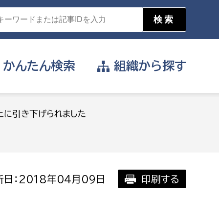
かんたん
検索
組織から
探す
目的を選択
上に引き下げられました
公営事業部
支援や給付を受けたい
消防
事業課
届け出や申請をしたい
日：2018年04月09日
印刷する
証明書がほしい