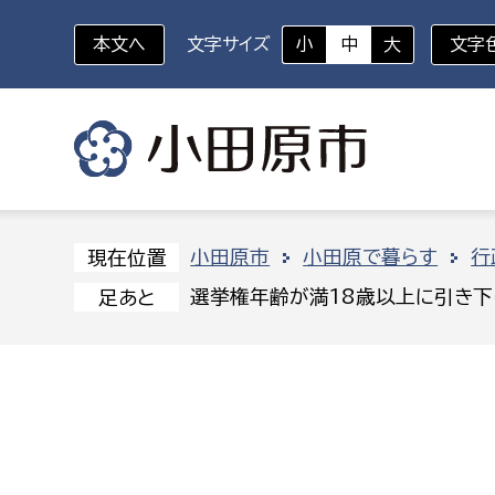
本文へ
文字サイズ
小
中
大
文字
いざというときに
対象者を選択
組織から探す
小田原市
小田原で暮らす
行
現在位置
選挙権年齢が満18歳以上に引き下
足あと
部に属さない室
企画部
新生児・乳幼児
休日救急外来
防
秘書室
企画政
幼稚園児・保育園児
広報広聴室
財政課
コンプライアンス推進室
資産マ
小・中学生
デジタ