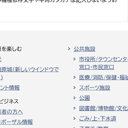
の機種依存文字や半角カタカナは記入しないようお
原を楽しむ
公共施設
光
市役所/タウンセンタ
窓口・市民窓口
田原城（新しいウインドウで
）
医療/消防/保健・福
ベント情報
スポーツ施設
公園
ビジネス
図書館/博物館/文
業者の方へ
ごみ/上・下水道
ロポーザル情報