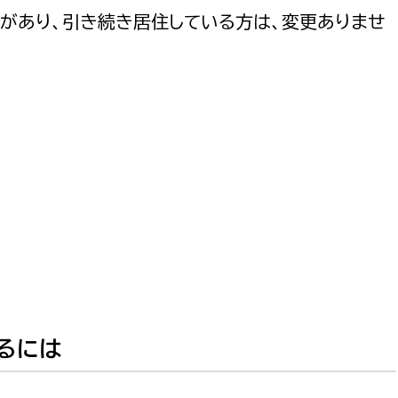
があり、引き続き居住している方は、変更ありませ
選挙管理委員会事務
務課
選挙管理委員会事務
食課
導課
るには
務課