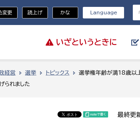
色変更
読上げ
かな
Language
いざと
いうときに
分野を選択
政経営
選挙
トピックス
選挙権年齢が満18歳以
げられました
総務部
戸籍
災・ハザードマップ
避難場所
策課
総務課
税
職員課
最終更新
ネジメント課
財産管理課
教育・子育て
ル推進課
契約検査課