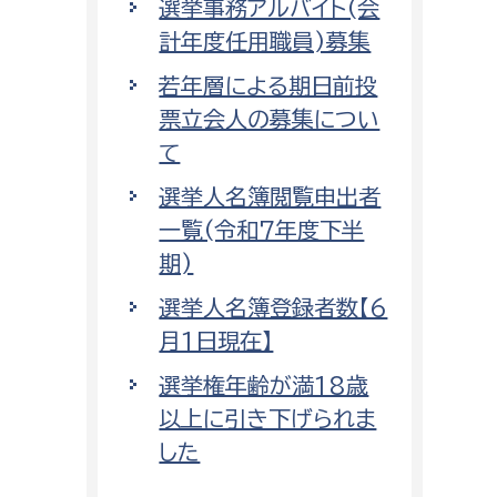
選挙事務アルバイト(会
計年度任用職員)募集
若年層による期日前投
票立会人の募集につい
て
選挙人名簿閲覧申出者
一覧(令和7年度下半
期)
選挙人名簿登録者数【6
月1日現在】
選挙権年齢が満18歳
以上に引き下げられま
した