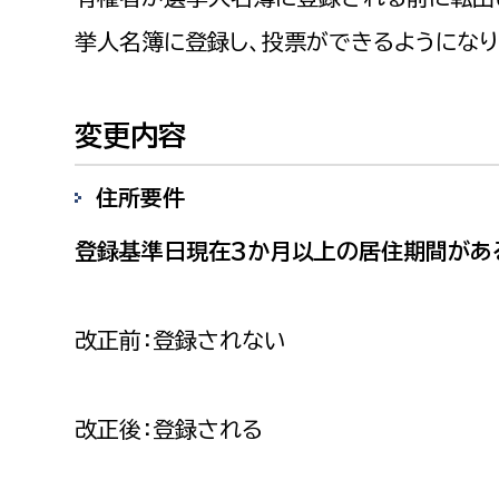
福祉政策課
子ども
挙人名簿に登録し、投票ができるようになり
求職者
生活援護課
子ども
高齢介護課
保育課
外国人
変更内容
障がい福祉課
保険課
ペット
住所要件
健康づくり課
登録基準日現在3か月以上の居住期間があ
建設部
会計管
建設政策課
出納室
改正前：登録されない
国県事業推進課
土木管理課
改正後：登録される
道水路整備課
みどり公園課