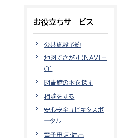
相談をしたい
お役立ちサービス
支払いをしたい
働きたい
環境部
公共施設予約
地図でさがす（NAVI－
環境政策課
遊びたい
O）
ゼロカーボン推進課
小田原のことを知りたい
環境保護課
図書館の本を探す
環境事業センター
相談をする
イベント・講座などに参加したい
安心安全ユビキタスポ
務所
まちづくりに関わりたい
ータル
都市部
電子申請・届出