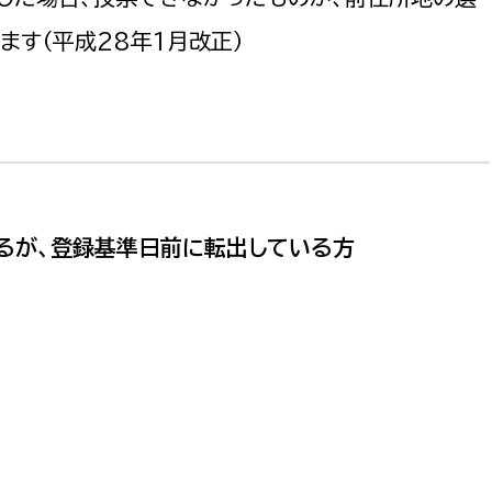
政策課
産業政策課
ます（平成28年1月改正）
観光
若者支援課
観光課
農政課
消防
水産海浜課
病院
市議会
るが、登録基準日前に転出している方
理者
市立総合医療センタ
患者サポートセンター
病院管理局：経営管理
病院管理局：施設用度
病院管理局：医事課