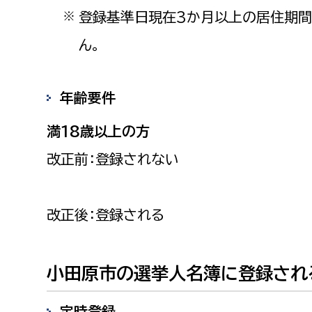
建築課
登録基準日現在3か月以上の居住期間
※
ん。
上下水道局
教育部
年齢要件
満18歳以上の方
経営総務課
教育総
給排水業務課
保健給
改正前：登録されない
水道整備課
教育指
下水道整備課
改正後：登録される
浄水管理課
農業委員会事務局
議会局
小田原市の選挙人名簿に登録され
農業委員会事務局
議会総
定時登録