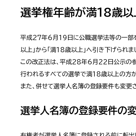
高校生・大学生など
選挙権年齢が満18歳以
若者
平成27年6月19日に公職選挙法等の一部
妊産婦
市民部
防災部
以上」から「満18歳以上」へ引き下げられま
地域政策課
防災対
高齢者
この改正法は、平成28年6月22日公示の
地域安全課
行われるすべての選挙で満18歳以上の方
障がい者
人権・男女共同参画課
また、併せて選挙人名簿の登録要件も変更さ
戸籍住民課
傷病者
選挙人名簿の登録要件の
事業者
福祉健康部
子ども
労働者
有権者が選挙人名簿に登録される前に転出