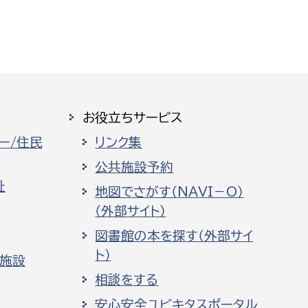
お役立ちサービス
ー/住民
リンク集
公共施設予約
祉
地図でさがす（NAVI－O）
（外部サイト）
図書館の本を探す（外部サイ
ト）
化施設
相談をする
安心安全ユビキタスポータル