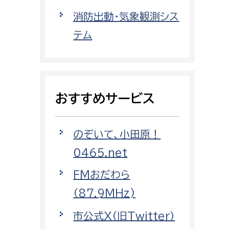
都市政策課
消防出動・気象観測シス
都市計画課
テム
地域交通課
建築指導課
開発審査課
おすすめサービス
ー
消防
のぞいて、小田原！
消防総務課
0465.net
課
予防課
FMおだわら
課
警防計画課
（87.9MHz)
救急課
市公式X（旧Twitter）
情報司令課