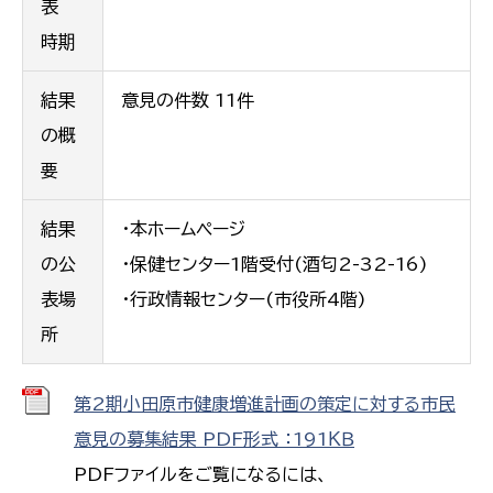
表
時期
結果
意見の件数 11件
の概
要
結果
・本ホームページ
の公
・保健センター1階受付(酒匂2-32-16)
表場
・行政情報センター(市役所4階)
所
第2期小田原市健康増進計画の策定に対する市民
意見の募集結果 PDF形式 ：191ＫＢ
PDFファイルをご覧になるには、