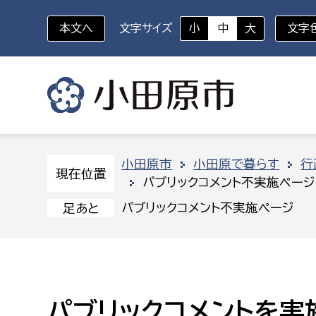
本文へ
文字サイズ
小
中
大
文字
いざというときに
対象者を選択
組織から探す
小田原市
小田原で暮らす
行
現在位置
パブリックコメント不実施ページ
部に属さない室
企画部
新生児・乳幼児
パブリックコメント不実施ページ
足あと
休日救急外来
防
秘書室
企画政
幼稚園児・保育園児
広報広聴室
財政課
コンプライアンス推進室
資産マ
小・中学生
パブリックコメントを実
デジタ