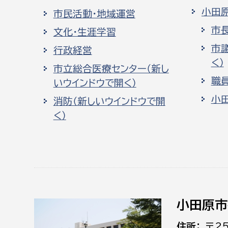
小田
市民活動・地域運営
市
文化・生涯学習
市
行政経営
く）
市立総合医療センター（新し
職
いウインドウで開く）
小
消防（新しいウインドウで開
く）
小田原市
住所
〒2