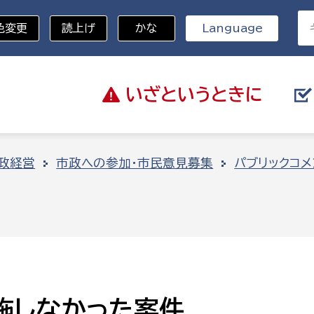
色変更
読上げ
かな
Language
いざと
いうときに
分野を選択
政経営
市政への参加・市民意見募集
パブリックコメ
総務部
戸籍
災・ハザードマップ
避難場所
策課
総務課
税
職員課
ネジメント課
財産管理課
教育・子育て
施しなかった案件
ル推進課
契約検査課