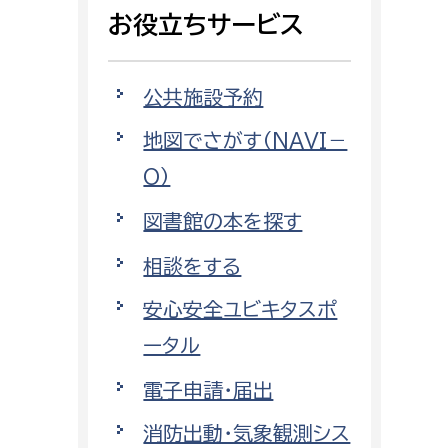
相談をしたい
お役立ちサービス
支払いをしたい
公共施設予約
働きたい
地図でさがす（NAVI－
環境部
O）
環境政策課
遊びたい
図書館の本を探す
ゼロカーボン推進課
小田原のことを知りたい
環境保護課
相談をする
環境事業センター
安心安全ユビキタスポ
イベント・講座などに参加したい
ータル
務所
まちづくりに関わりたい
電子申請・届出
都市部
消防出動・気象観測シス