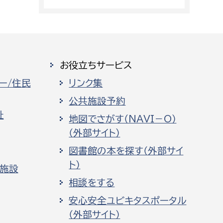
お役立ちサービス
ー/住民
リンク集
公共施設予約
祉
地図でさがす（NAVI－O）
（外部サイト）
図書館の本を探す（外部サイ
ト）
化施設
相談をする
安心安全ユビキタスポータル
（外部サイト）