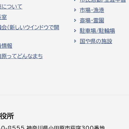
原について
市場・漁港
長室
斎場・霊園
議会（新しいウインドウで開
駐車場/駐輪場
国や県の施設
員情報
田原ってどんなまち
役所
50-8555 神奈川県小田原市荻窪300番地