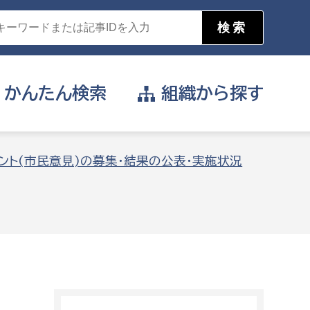
かんたん
検索
組織から
探す
目的を選択
ント(市民意見)の募集・結果の公表・実施状況
公営事業部
支援や給付を受けたい
消防
事業課
届け出や申請をしたい
証明書がほしい