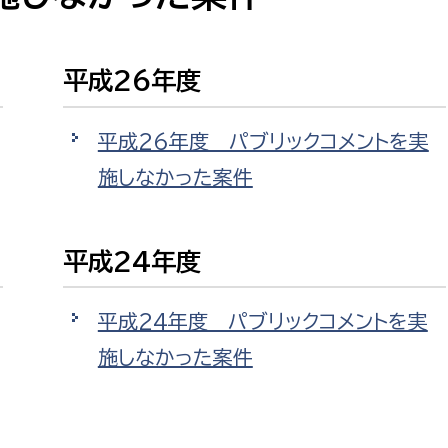
防災・安全
市税総務課
市民税課
福祉・健康
平成26年度
資産税課
環境・エネルギー
文化部
平成26年度 パブリックコメントを実
施しなかった案件
策課
文化政策課
地域経済
生涯学習課
都市基盤
平成24年度
文化財課
図書館
文化・生涯学習
平成24年度 パブリックコメントを実
スポーツ課
施しなかった案件
小田原城総合管理事
市民活動・地域づくり
若者部
経済部
行政経営