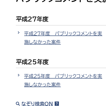
高校生・大学生など
平成27年度
若者
妊産婦
市民部
防災部
平成27年度 パブリックコメントを実
施しなかった案件
地域政策課
防災対
高齢者
地域安全課
障がい者
平成25年度
人権・男女共同参画課
戸籍住民課
傷病者
平成25年度 パブリックコメントを実
施しなかった案件
事業者
福祉健康部
子ども
労働者
なぞり検索ON