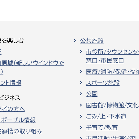
原を楽しむ
公共施設
光
市役所/タウンセンタ
窓口・市民窓口
田原城（新しいウインドウで
）
医療/消防/保健・福
ベント情報
スポーツ施設
公園
ビジネス
図書館/博物館/文
業者の方へ
ごみ/上・下水道
ロポーザル情報
子育て/教育
民連携の取り組み
市民活動/生涯学習