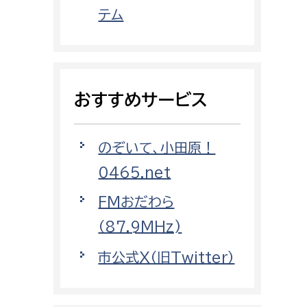
都市政策課
テム
都市計画課
地域交通課
建築指導課
おすすめサービス
開発審査課
のぞいて、小田原！
ー
消防
0465.net
消防総務課
FMおだわら
課
予防課
（87.9MHz)
課
警防計画課
市公式X（旧Twitter）
救急課
情報司令課