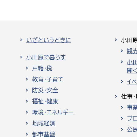
いざというときに
小田
観
小田原で暮らす
小
戸籍・税
開く
教育・子育て
イ
防災・安全
仕事・
福祉・健康
事
環境・エネルギー
プ
地域経済
公
都市基盤