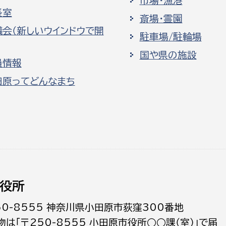
市場・漁港
長室
斎場・霊園
議会（新しいウインドウで開
駐車場/駐輪場
国や県の施設
員情報
田原ってどんなまち
役所
50-8555 神奈川県小田原市荻窪300番地
物は「〒250-8555 小田原市役所○○課（室）」で届