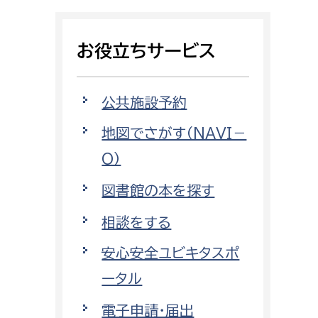
相談をしたい
お役立ちサービス
支払いをしたい
働きたい
環境部
公共施設予約
地図でさがす（NAVI－
環境政策課
遊びたい
O）
ゼロカーボン推進課
小田原のことを知りたい
環境保護課
図書館の本を探す
環境事業センター
相談をする
イベント・講座などに参加したい
安心安全ユビキタスポ
務所
まちづくりに関わりたい
ータル
都市部
電子申請・届出