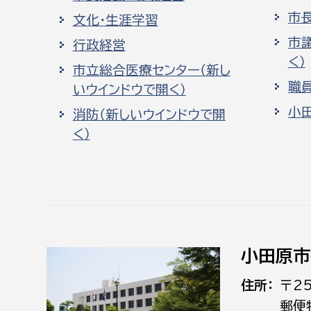
市
文化・生涯学習
市
行政経営
く）
市立総合医療センター（新し
職
いウインドウで開く）
小
消防（新しいウインドウで開
く）
小田原市
住所
〒2
郵便