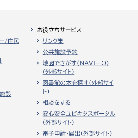
お役立ちサービス
ー/住民
リンク集
公共施設予約
祉
地図でさがす（NAVI－O）
（外部サイト）
図書館の本を探す（外部サイ
ト）
化施設
相談をする
安心安全ユビキタスポータル
（外部サイト）
電子申請・届出（外部サイト）