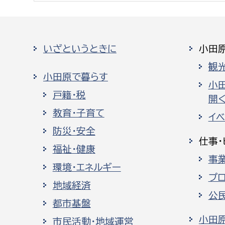
いざというときに
小田
観
小田原で暮らす
小
戸籍・税
開く
教育・子育て
イ
防災・安全
仕事・
福祉・健康
事
環境・エネルギー
プ
地域経済
公
都市基盤
小田
市民活動・地域運営