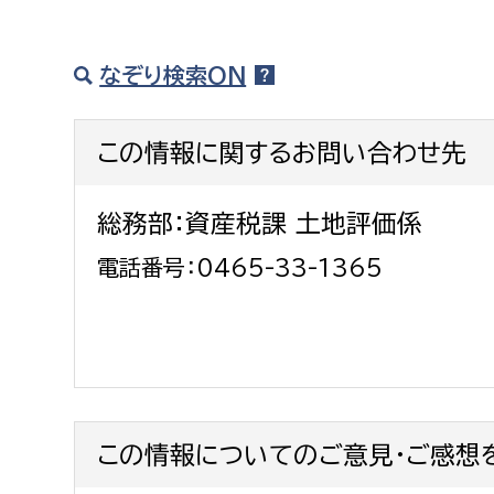
建築課
なぞり検索ON
この情報に関するお問い合わせ先
上下水道局
教育部
経営総務課
教育総
総務部：資産税課 土地評価係
給排水業務課
保健給
電話番号：0465-33-1365
水道整備課
教育指
下水道整備課
浄水管理課
農業委員会事務局
議会局
この情報についてのご意見・ご感想
農業委員会事務局
議会総