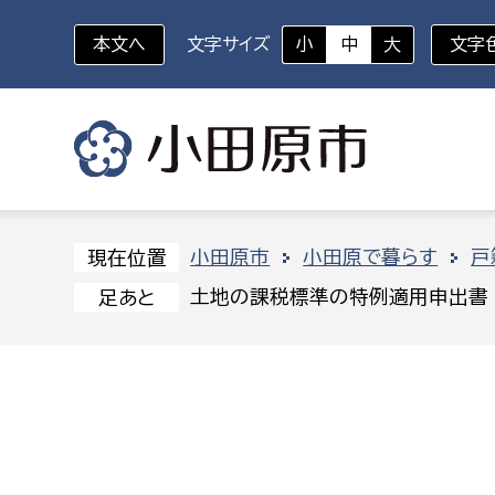
本文へ
文字サイズ
小
中
大
文字
いざというときに
対象者を選択
組織から探す
小田原市
小田原で暮らす
戸
現在位置
土地の課税標準の特例適用申出書
足あと
部に属さない室
企画部
新生児・乳幼児
休日救急外来
防
秘書室
企画政
幼稚園児・保育園児
広報広聴室
財政課
コンプライアンス推進室
資産マ
小・中学生
デジタ