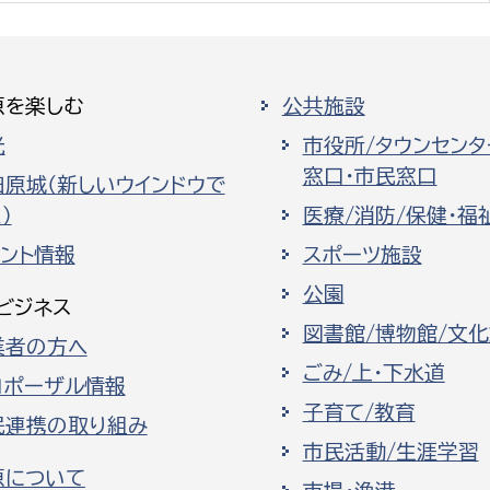
原を楽しむ
公共施設
光
市役所/タウンセンタ
窓口・市民窓口
田原城（新しいウインドウで
）
医療/消防/保健・福
ベント情報
スポーツ施設
公園
ビジネス
図書館/博物館/文
業者の方へ
ごみ/上・下水道
ロポーザル情報
子育て/教育
民連携の取り組み
市民活動/生涯学習
原について