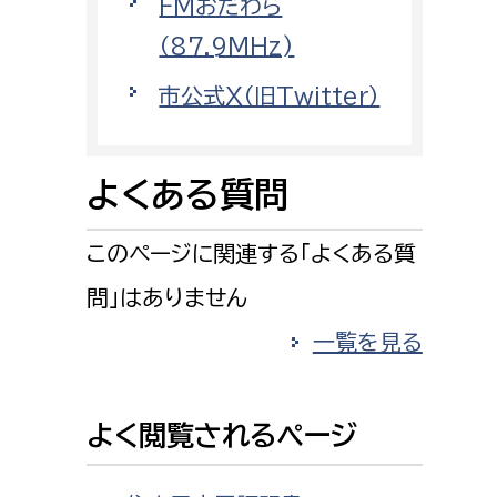
FMおだわら
消防課
（87.9MHz)
警防第1課
市公式X（旧Twitter）
警防第2課
局
監査事務局
よくある質問
局
監査事務局
このページに関連する「よくある質
問」はありません
一覧を見る
よく閲覧されるページ