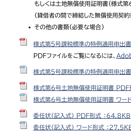
もしくは土地無償使用証明書(様式第
福祉政策課
子ども
求職者
(貸借者の間で締結した無償使用契約
生活援護課
子ども
高齢介護課
保育課
その他の書類(必要な場合)
外国人
障がい福祉課
様式第5号課税標準の特例適用申出書 P
保険課
ペット
PDFファイルをご覧になるには、
Ado
健康づくり課
建設部
会計管
様式第5号課税標準の特例適用申出書 
建設政策課
出納室
様式第6号土地無償使用証明書 PDF形
国県事業推進課
様式第6号土地無償使用証明書 ワード形
土木管理課
委任状（記入式） PDF形式 ：64.8ＫＢ
道水路整備課
みどり公園課
委任状（記入式） ワード形式 ：27.5Ｋ