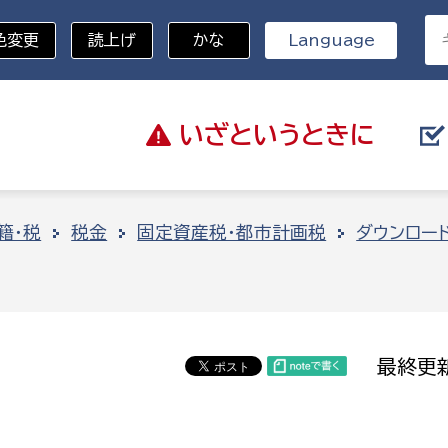
色変更
読上げ
かな
Language
いざと
いうときに
分野を選択
籍・税
税金
固定資産税・都市計画税
ダウンロー
総務部
戸籍
災・ハザードマップ
避難場所
策課
総務課
税
職員課
最終更新
ネジメント課
財産管理課
教育・子育て
ル推進課
契約検査課