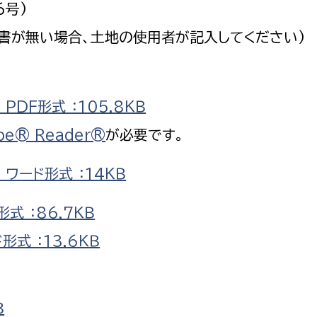
6号)
政策課
産業政策課
観光
書が無い場合、土地の使用者が記入してください)
若者支援課
観光課
農政課
消防
水産海浜課
DF形式 ：105.8ＫＢ
病院
be® Reader®
が必要です。
市議会
理者
市立総合医療センタ
ワード形式 ：14ＫＢ
患者サポートセンター
式 ：86.7ＫＢ
病院管理局：経営管理
式 ：13.6ＫＢ
病院管理局：施設用度
病院管理局：医事課
Ｂ