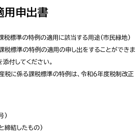
防災・安全
市税総務課
適用申出書
市民税課
福祉・健康
資産税課
課税標準の特例の適用に該当する用途(市民緑地)
環境・エネルギー
文化部
、課税標準の特例の適用の申し出をすることができま
策課
文化政策課
地域経済
を添付してください。
生涯学習課
産税に係る課税標準の特例は、令和６年度税制改正
都市基盤
文化財課
図書館
文化・生涯学習
スポーツ課
小田原城総合管理事
市民活動・地域づくり
号)
若者部
経済部
と締結したもの)
行政経営