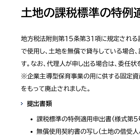
高校生・大学生など
土地の課税標準の特例
若者
地方税法附則第15条第31項に規定される
妊産婦
市民部
防災部
で使用し、土地を無償で貸与している場合
地域政策課
防災対
高齢者
す。なお、代理人が申し出る場合は、委任状
地域安全課
※企業主導型保育事業の用に供する固定資
障がい者
人権・男女共同参画課
をもって廃止されました。
戸籍住民課
傷病者
提出書類
事業者
課税標準の特例適用申出書(様式第5
福祉健康部
子ども
無償使用契約書の写し(土地の借受人
労働者