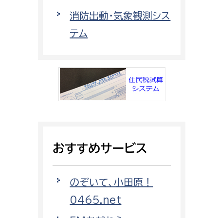
都市政策課
消防出動・気象観測シス
都市計画課
テム
地域交通課
建築指導課
開発審査課
ー
消防
消防総務課
おすすめサービス
課
予防課
課
警防計画課
のぞいて、小田原！
救急課
0465.net
情報司令課