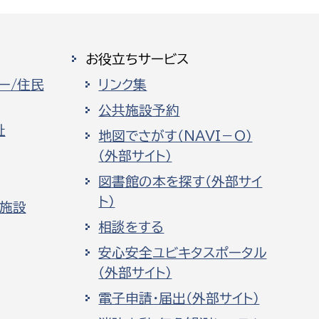
お役立ちサービス
ー/住民
リンク集
公共施設予約
祉
地図でさがす（NAVI－O）
（外部サイト）
図書館の本を探す（外部サイ
ト）
化施設
相談をする
安心安全ユビキタスポータル
（外部サイト）
電子申請・届出（外部サイト）