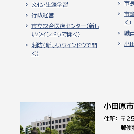
市
文化・生涯学習
市
行政経営
く）
市立総合医療センター（新し
職
いウインドウで開く）
小
消防（新しいウインドウで開
く）
小田原市
住所
〒2
郵便