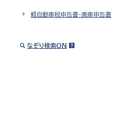
高校生・大学生など
軽自動車税申告書・廃車申告書
若者
妊産婦
市民部
防災部
なぞり検索ON
地域政策課
防災対
高齢者
地域安全課
障がい者
人権・男女共同参画課
戸籍住民課
傷病者
事業者
福祉健康部
子ども
労働者