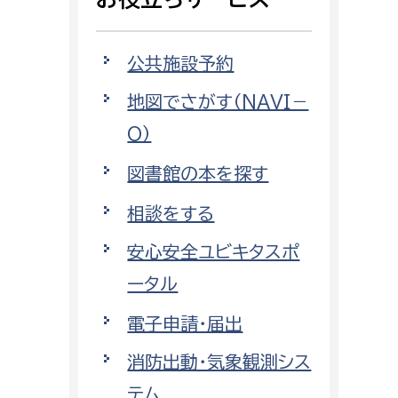
相談をしたい
公共施設予約
支払いをしたい
地図でさがす（NAVI－
働きたい
環境部
O）
環境政策課
図書館の本を探す
遊びたい
ゼロカーボン推進課
相談をする
小田原のことを知りたい
環境保護課
安心安全ユビキタスポ
環境事業センター
イベント・講座などに参加したい
ータル
電子申請・届出
務所
まちづくりに関わりたい
消防出動・気象観測シス
都市部
テム