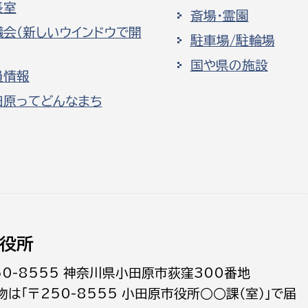
長室
斎場・霊園
議会（新しいウインドウで開
駐車場/駐輪場
国や県の施設
員情報
田原ってどんなまち
役所
50-8555 神奈川県小田原市荻窪300番地
物は「〒250-8555 小田原市役所○○課（室）」で届