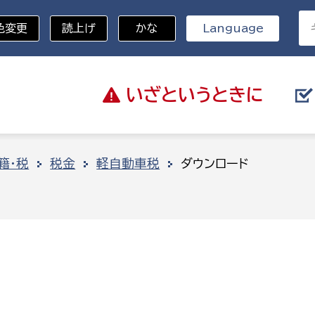
色変更
読上げ
かな
Language
いざと
いうときに
分野を選択
籍・税
税金
軽自動車税
ダウンロード
総務部
戸籍
災・ハザードマップ
避難場所
策課
総務課
税
職員課
ネジメント課
財産管理課
教育・子育て
ル推進課
契約検査課