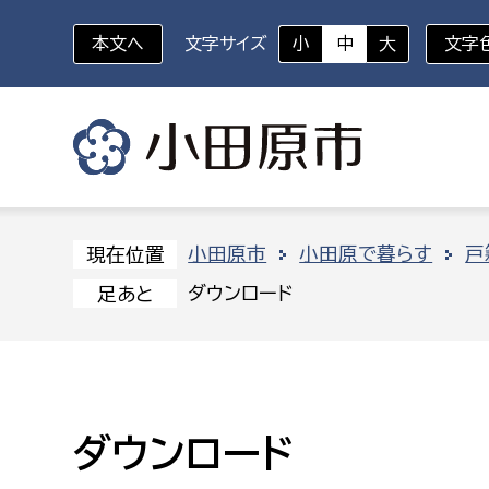
本文へ
文字サイズ
小
中
大
文字
いざというときに
対象者を選択
組織から探す
小田原市
小田原で暮らす
戸
現在位置
ダウンロード
足あと
部に属さない室
企画部
新生児・乳幼児
休日救急外来
防
秘書室
企画政
幼稚園児・保育園児
広報広聴室
財政課
コンプライアンス推進室
資産マ
ダウンロード
小・中学生
デジタ