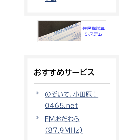
都市政策課
都市計画課
地域交通課
建築指導課
開発審査課
おすすめサービス
ー
消防
消防総務課
のぞいて、小田原！
課
予防課
0465.net
課
警防計画課
FMおだわら
救急課
（87.9MHz)
情報司令課