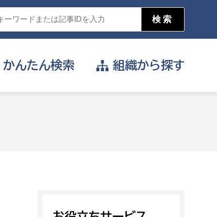
かんたん
検索
組織から
探す
目的を選択
公営事業部
支援や給付を受けたい
消防
事業課
届け出や申請をしたい
証明書がほしい
お役立ちサービス