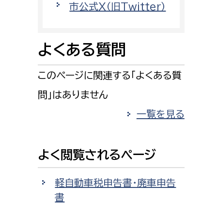
市公式X（旧Twitter）
消防課
警防第1課
警防第2課
よくある質問
局
監査事務局
このページに関連する「よくある質
局
監査事務局
問」はありません
一覧を見る
よく閲覧されるページ
軽自動車税申告書・廃車申告
書