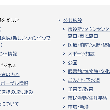
原を楽しむ
公共施設
光
市役所/タウンセンタ
窓口・市民窓口
田原城（新しいウインドウで
）
医療/消防/保健・福
ベント情報
スポーツ施設
公園
ビジネス
図書館/博物館/文
業者の方へ
ごみ/上・下水道
ロポーザル情報
子育て/教育
民連携の取り組み
市民活動/生涯学習
原について
市場・漁港