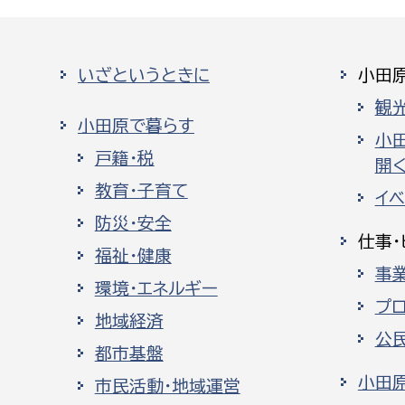
いざというときに
小田
観
小田原で暮らす
小
戸籍・税
開く
教育・子育て
イ
防災・安全
仕事・
福祉・健康
事
環境・エネルギー
プ
地域経済
公
都市基盤
小田
市民活動・地域運営