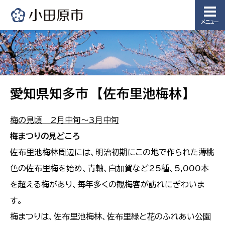
メニュー
愛知県知多市 【佐布里池梅林】
梅の見頃 2月中旬～3月中旬
梅まつりの見どころ
佐布里池梅林周辺には、明治初期にこの地で作られた薄桃
色の佐布里梅を始め、青軸、白加賀など25種、5,000本
を超える梅があり、毎年多くの観梅客が訪れにぎわいま
す。
梅まつりは、佐布里池梅林、佐布里緑と花のふれあい公園