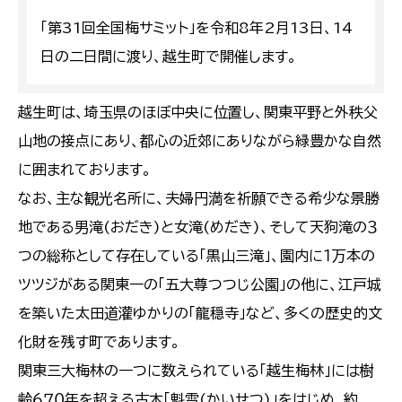
「第31回全国梅サミット」を令和8年2月13日、14
日の二日間に渡り、越生町で開催します。
越生町は、埼玉県のほぼ中央に位置し、関東平野と外秩父
山地の接点にあり、都心の近郊にありながら緑豊かな自然
に囲まれております。
なお、主な観光名所に、夫婦円満を祈願できる希少な景勝
地である男滝(おだき)と女滝(めだき)、そして天狗滝の３
つの総称として存在している「黒山三滝」、園内に１万本の
ツツジがある関東一の「五大尊つつじ公園」の他に、江戸城
を築いた太田道灌ゆかりの「龍穏寺」など、多くの歴史的文
化財を残す町であります。
関東三大梅林の一つに数えられている「越生梅林」には樹
齢６７０年を超える古木「魁雪(かいせつ)」をはじめ、約