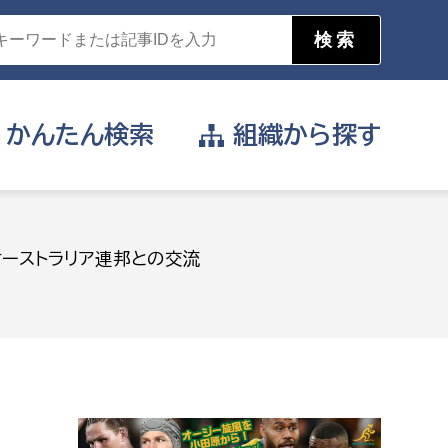
かんたん
検索
組織から
探す
目的を選択
オーストラリア連邦との交流
公営事業部
支援や給付を受けたい
消防
事業課
届け出や申請をしたい
証明書がほしい