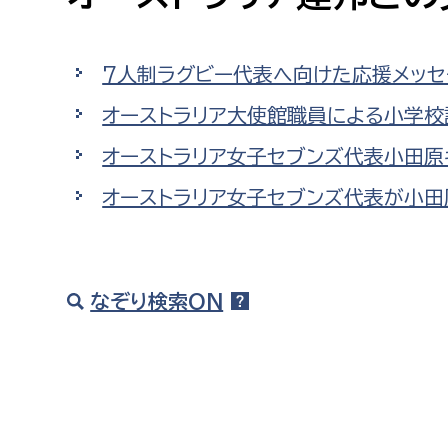
高校生・大学生など
7人制ラグビー代表へ向けた応援メッセ
若者
オーストラリア大使館職員による小学校
妊産婦
市民部
防災部
オーストラリア女子セブンズ代表小田原
地域政策課
防災対
高齢者
オーストラリア女子セブンズ代表が小田
地域安全課
障がい者
人権・男女共同参画課
戸籍住民課
なぞり検索ON
傷病者
事業者
福祉健康部
子ども
労働者