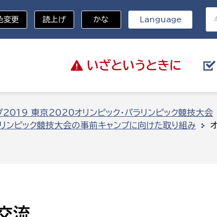
色変更
読上げ
かな
Language
いざと
いうときに
分野を選択
2019 東京2020オリンピック・パラリンピック競技大会
ラリンピック競技大会の事前キャンプに向けた取り組み
総務部
戸籍
災・ハザードマップ
避難場所
策課
総務課
税
職員課
ネジメント課
財産管理課
教育・子育て
交流
ル推進課
契約検査課