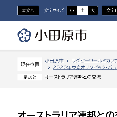
本文へ
文字サイズ
小
中
大
文字
いざというときに
対象者を選択
組織から探す
小田原市
ラグビーワールドカップ
現在位置
2020年東京オリンピック・パ
部に属さない室
企画部
新生児・乳幼児
オーストラリア連邦との交流
足あと
休日救急外来
防
秘書室
企画政
幼稚園児・保育園児
広報広聴室
財政課
コンプライアンス推進室
資産マ
小・中学生
オーストラリア連邦との
デジタ