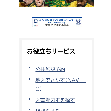
相談をしたい
支払いをしたい
働きたい
環境部
環境政策課
遊びたい
お役立ちサービス
ゼロカーボン推進課
小田原のことを知りたい
環境保護課
公共施設予約
環境事業センター
イベント・講座などに参加したい
地図でさがす（NAVI－
O）
務所
まちづくりに関わりたい
図書館の本を探す
都市部
相談をする