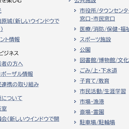
原を楽しむ
公共施設
光
市役所/タウンセンタ
窓口・市民窓口
田原城（新しいウインドウで
）
医療/消防/保健・福
ベント情報
スポーツ施設
公園
ビジネス
図書館/博物館/文
業者の方へ
ごみ/上・下水道
ロポーザル情報
子育て/教育
民連携の取り組み
市民活動/生涯学習
原について
市場・漁港
長室
斎場・霊園
議会（新しいウインドウで開
駐車場/駐輪場