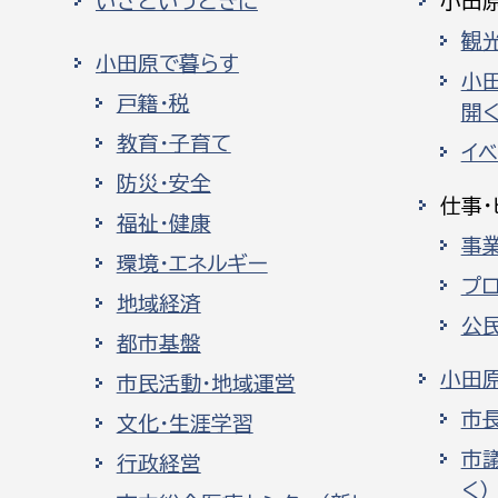
いざというときに
小田
観
小田原で暮らす
小
戸籍・税
開く
教育・子育て
イ
防災・安全
仕事・
福祉・健康
事
環境・エネルギー
プ
地域経済
公
都市基盤
小田
市民活動・地域運営
市
文化・生涯学習
市
行政経営
く）