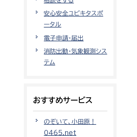
都市政策課
安心安全ユビキタスポ
都市計画課
ータル
地域交通課
建築指導課
電子申請・届出
開発審査課
消防出動・気象観測シス
テム
ー
消防
消防総務課
おすすめサービス
課
予防課
課
警防計画課
のぞいて、小田原！
救急課
情報司令課
0465.net