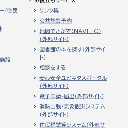
お役立ちサービス
ー/住民
リンク集
公共施設予約
祉
地図でさがす（NAVI－O）
（外部サイト）
図書館の本を探す（外部サイ
ト）
化施設
相談をする
安心安全ユビキタスポータル
（外部サイト）
電子申請・届出（外部サイト）
消防出動・気象観測システム
（外部サイト）
住民税試算システム（外部サ