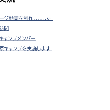
防災・安全
市税総務課
市民税課
ージ動画を制作しました!
福祉・健康
資産税課
訪問
環境・エネルギー
文化部
キャンプメンバー
策課
文化政策課
地域経済
原キャンプを実施します!
生涯学習課
都市基盤
文化財課
図書館
文化・生涯学習
スポーツ課
小田原城総合管理事
市民活動・地域づくり
若者部
経済部
行政経営