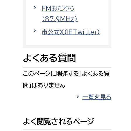
消防課
FMおだわら
警防第1課
（87.9MHz)
警防第2課
市公式X（旧Twitter）
局
監査事務局
局
監査事務局
よくある質問
このページに関連する「よくある質
問」はありません
一覧を見る
よく閲覧されるページ