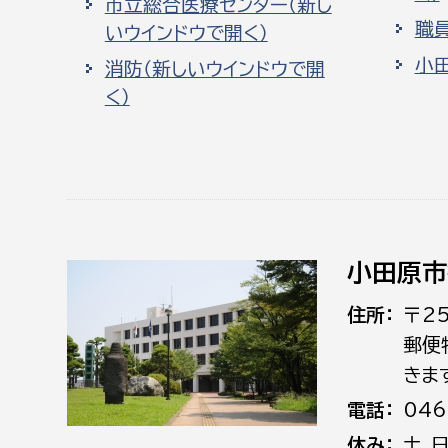
市立総合医療センター（新し
職
いウインドウで開く）
小
消防（新しいウインドウで開
く）
小田原市
住所
〒2
郵便
きま
電話
046
休み
土､