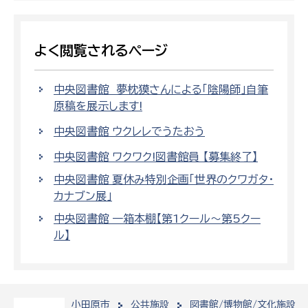
よく閲覧されるページ
中央図書館 夢枕獏さんによる「陰陽師」自筆
原稿を展示します!
中央図書館 ウクレレでうたおう
中央図書館 ワクワク!図書館員 【募集終了】
中央図書館 夏休み特別企画「世界のクワガタ・
カナブン展」
中央図書館 一箱本棚【第1クール～第5クー
ル】
小田原市
公共施設
図書館/博物館/文化施設