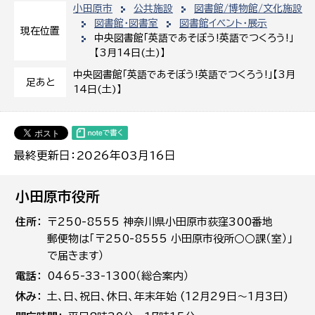
小田原市
公共施設
図書館/博物館/文化施設
図書館・図書室
図書館イベント・展示
現在位置
中央図書館「英語であそぼう!英語でつくろう!」
【3月14日(土)】
中央図書館「英語であそぼう!英語でつくろう!」【3月
足あと
14日(土)】
最終更新日：2026年03月16日
小田原市役所
住所
〒250-8555 神奈川県小田原市荻窪300番地
郵便物は「〒250-8555 小田原市役所○○課（室）」
で届きます）
電話
0465-33-1300（総合案内）
休み
土､日､祝日、休日、年末年始 (12月29日～1月3日)