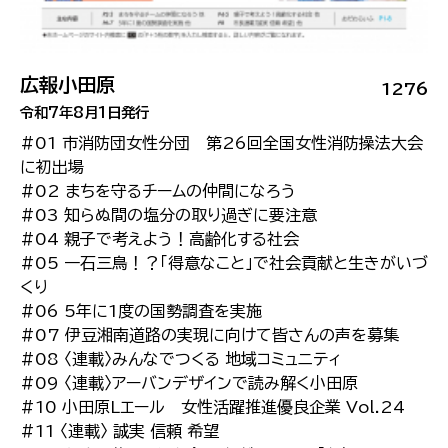
広報小田原
1276
令和7年8月1日発行
#01 市消防団女性分団 第26回全国女性消防操法大会
に初出場
#02 まちを守るチームの仲間になろう
#03 知らぬ間の塩分の取り過ぎに要注意
#04 親子で考えよう！高齢化する社会
#05 一石三鳥！？「得意なこと」で社会貢献と生きがいづ
くり
#06 5年に1度の国勢調査を実施
#07 伊豆湘南道路の実現に向けて皆さんの声を募集
#08 〈連載〉みんなでつくる 地域コミュニティ
#09 〈連載〉アーバンデザインで読み解く小田原
#10 小田原Lエール 女性活躍推進優良企業 Vol.24
#11 〈連載〉 誠実 信頼 希望