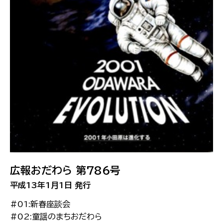
広報おだわら 第786号
平成13年1月1日 発行
#01:新春座談会
#02:童謡のまちおだわら