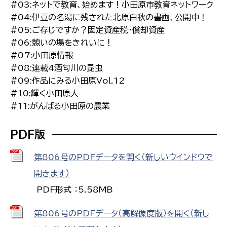
#03:ネットで教育、始めます！小田原市教育ネットワーク
#04:伊豆の名湯に残された北原白秋の書画、公開中！
#05:ご存じですか？固定資産税・償却資産
#06:憩いの場をきれいに！
#07:小田原情報
#08:連載4酒匂川の昆虫
#09:作品にみる小田原Vol.12
#10:輝く小田原人
#11:がんばる小田原の農業
PDF版
第806号のPDFデータを開く（新しいウインドウで
開きます）
PDF形式 ：5.58MB
第806号のPDFデータ（高解像度版）を開く（新し