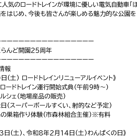
に人気のロードトレインが環境に優しい電気自動車「ぼ
施をはじめ、今後も皆さんが楽しめる魅力的な公園を
ーーーーーーーーーーーーーーーーー
くらんど開園25周年
ーーーーーーーーーーーーーーーーー
情報
0日(土) ロードトレインリニューアルイベント》
ロードトレイン運行開始式典（午前9時〜）
ルシェ(地場産品の販売)
縁日(スーパーボールすくい、射的など予定)
鳥の巣箱作り体験(市森林組合主催)※有料
13日(土)、令和8年2月14日(土)わんぱくの日》