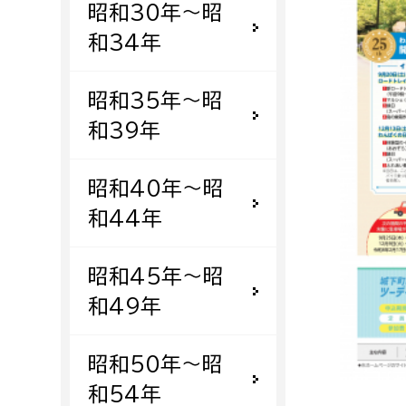
昭和30年〜昭
福祉政策課
子ども
求職者
和34年
生活援護課
子ども
高齢介護課
保育課
外国人
昭和35年〜昭
障がい福祉課
和39年
保険課
ペット
健康づくり課
昭和40年〜昭
和44年
建設部
会計管
建設政策課
出納室
昭和45年〜昭
国県事業推進課
和49年
土木管理課
道水路整備課
昭和50年〜昭
みどり公園課
和54年