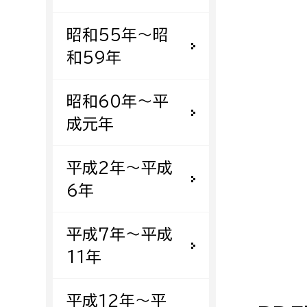
建築課
昭和55年〜昭
和59年
上下水道局
教育部
昭和60年〜平
成元年
経営総務課
教育総
給排水業務課
保健給
平成2年〜平成
水道整備課
教育指
6年
下水道整備課
浄水管理課
平成7年〜平成
11年
農業委員会事務局
議会局
農業委員会事務局
議会総
平成12年〜平