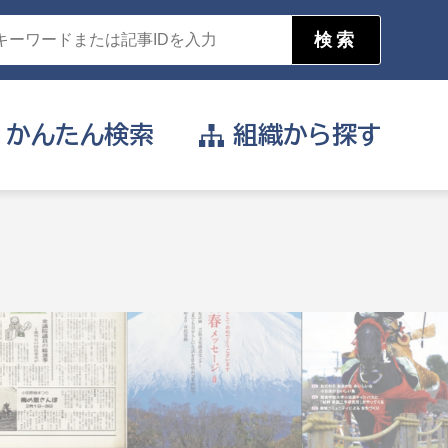
かんたん
検索
組織から
探す
目的を選択
公営事業部
支援や給付を受けたい
消防
事業課
届け出や申請をしたい
証明書がほしい