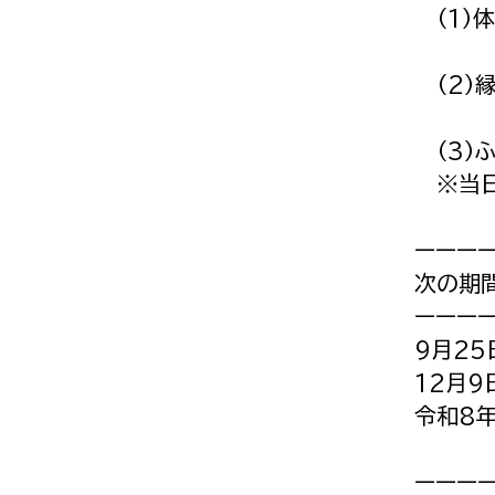
（1）
(あお
（2）
(スー
（3）
※当日
ーーー
次の期
ーーー
9月25
12月9
令和8年
ーーー