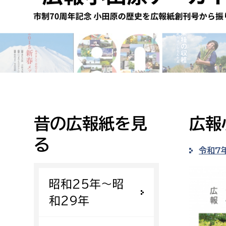
高校生・大学生など
若者
妊産婦
市民部
防災部
地域政策課
防災対
高齢者
地域安全課
昔の広報紙を見
広報
障がい者
人権・男女共同参画課
る
戸籍住民課
令和7
傷病者
昭和25年〜昭
事業者
和29年
福祉健康部
子ども
労働者