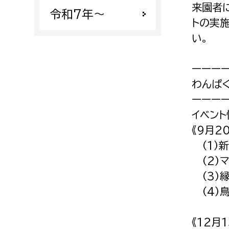
来園者
令和7年〜
トの実
い。
ーーー
わんぱ
ーーー
イベント
《9月2
（1）新
（2）マ
（3）
（4）
《12月