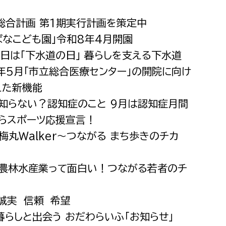
都市政策課
次総合計画 第1期実行計画を策定中
都市計画課
ちばなこども園」令和8年4月開園
地域交通課
0日は「下水道の日」 暮らしを支える下水道
建築指導課
8年5月「市立総合医療センター」の開院に向け
開発審査課
えた新機能
と知らない？認知症のこと 9月は認知症月間
わらスポーツ応援宣言！
ー
消防
〉梅丸Walker〜つながる まち歩きのチカ
消防総務課
課
予防課
載〉農林水産業って面白い！つながる若者のチ
課
警防計画課
〉誠実 信頼 希望
救急課
の暮らしと出会う おだわらいふ「お知らせ」
情報司令課