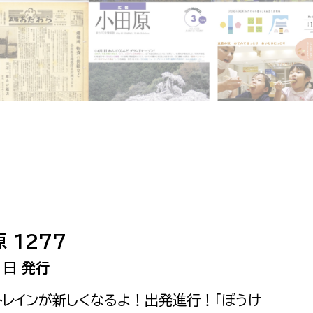
相談をしたい
支払いをしたい
働きたい
環境部
環境政策課
遊びたい
ゼロカーボン推進課
小田原のことを知りたい
環境保護課
環境事業センター
イベント・講座などに参加したい
 1277
務所
まちづくりに関わりたい
1日 発行
都市部
ドトレインが新しくなるよ！出発進行！「ぼうけ