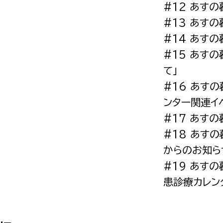
#12 あす
#13 あすの
#14 あすの
#15 あす
選挙管理委員会事務
て」
#16 あす
務課
選挙管理委員会事務
ンター関連イ
食課
#17 あす
導課
#18 あす
からのお知ら
#19 あす
患診療カレン
務課