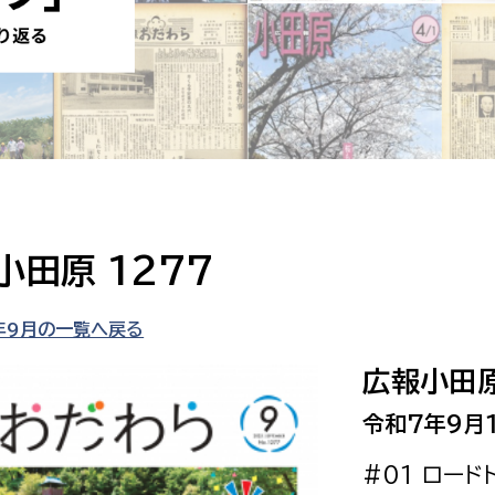
防災・安全
市税総務課
市民税課
福祉・健康
資産税課
環境・エネルギー
文化部
策課
文化政策課
地域経済
生涯学習課
小田原 1277
都市基盤
文化財課
図書館
年9月の一覧へ戻る
文化・生涯学習
スポーツ課
広報小田原
小田原城総合管理事
市民活動・地域づくり
令和7年9月
若者部
経済部
#01 ロー
行政経営