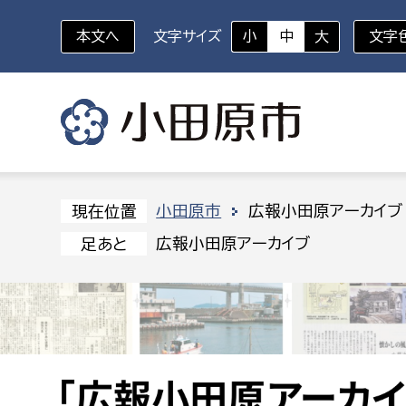
本文へ
文字サイズ
小
中
大
文字
いざというときに
対象者を選択
組織から探す
小田原市
広報小田原アーカイブ
現在位置
広報小田原アーカイブ
足あと
部に属さない室
企画部
新生児・乳幼児
休日救急外来
防
秘書室
企画政
幼稚園児・保育園児
広報広聴室
財政課
コンプライアンス推進室
資産マ
小・中学生
デジタ