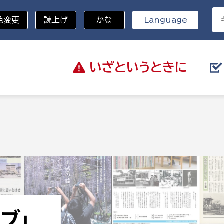
色変更
読上げ
かな
Language
いざと
いうときに
分野を選択
総務部
戸籍
災・ハザードマップ
避難場所
策課
総務課
税
職員課
ネジメント課
財産管理課
教育・子育て
ル推進課
契約検査課