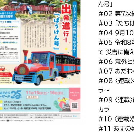
ん号」
政策課
産業政策課
観光
#02 第7
若者支援課
観光課
#03 「た
農政課
消防
#04 9月1
水産海浜課
#05 令和
病院
て 災害に備
#06 意外
市議会
#07 おだ
理者
市立総合医療センタ
#08 〈連載
患者サポートセンター
ラ〜
病院管理局：経営管理
#09 〈連
病院管理局：施設用度
カラ
#10 〈連載
病院管理局：医事課
#11 あす