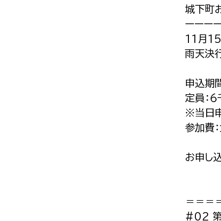
城下町お
ーーー
11月1
雨天決
申込期間
定員：6
※当日
参加費：
お申し
＝＝＝
#02 