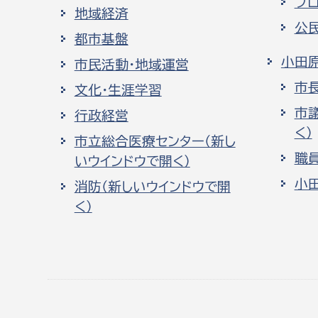
プ
地域経済
公
都市基盤
小田
市民活動・地域運営
市
文化・生涯学習
市
行政経営
く）
市立総合医療センター（新し
職
いウインドウで開く）
小
消防（新しいウインドウで開
く）