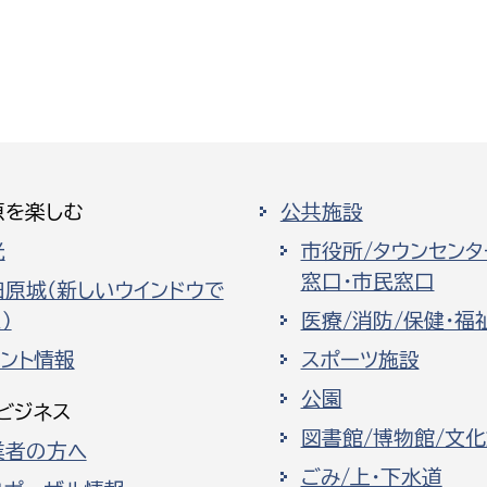
原を楽しむ
公共施設
光
市役所/タウンセンタ
窓口・市民窓口
田原城（新しいウインドウで
）
医療/消防/保健・福
ベント情報
スポーツ施設
公園
ビジネス
図書館/博物館/文
業者の方へ
ごみ/上・下水道