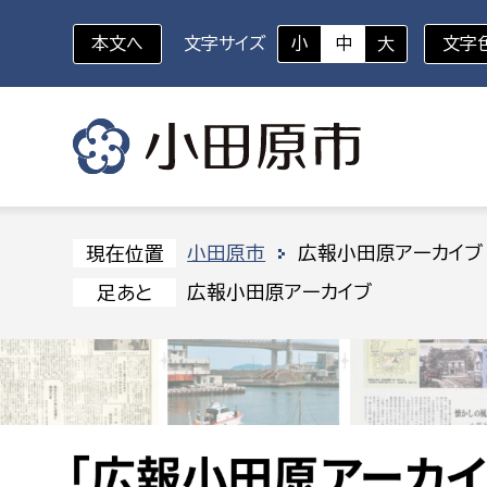
本文へ
文字サイズ
小
中
大
文字
いざというときに
対象者を選択
組織から探す
小田原市
広報小田原アーカイブ
現在位置
広報小田原アーカイブ
足あと
部に属さない室
企画部
新生児・乳幼児
休日救急外来
防
秘書室
企画政
幼稚園児・保育園児
広報広聴室
財政課
コンプライアンス推進室
資産マ
小・中学生
デジタ