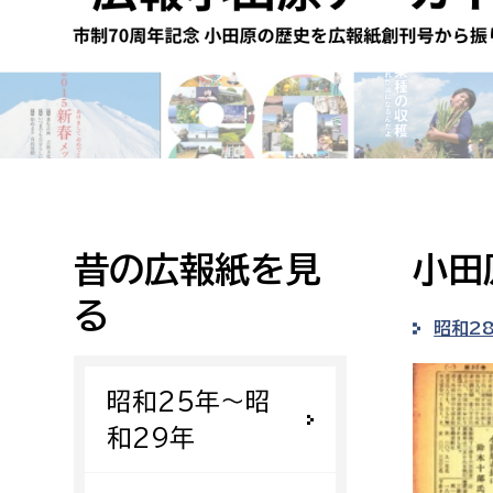
高校生・大学生など
若者
妊産婦
市民部
防災部
地域政策課
防災対
高齢者
地域安全課
昔の広報紙を見
小田
障がい者
人権・男女共同参画課
る
戸籍住民課
昭和2
傷病者
昭和25年〜昭
事業者
和29年
福祉健康部
子ども
労働者