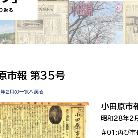
防災・安全
市税総務課
市民税課
福祉・健康
資産税課
環境・エネルギー
文化部
策課
文化政策課
地域経済
生涯学習課
原市報 第35号
都市基盤
文化財課
図書館
8年2月の一覧へ戻る
文化・生涯学習
スポーツ課
小田原市報
小田原城総合管理事
市民活動・地域づくり
昭和28年2
若者部
経済部
#01:再び
行政経営