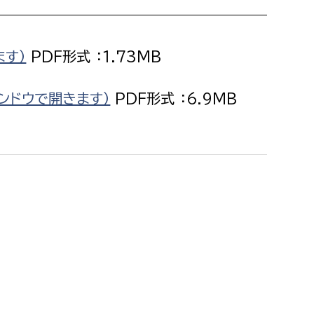
消防課
警防第1課
ます）
PDF形式 ：1.73MB
警防第2課
局
監査事務局
ンドウで開きます）
PDF形式 ：6.9MB
局
監査事務局