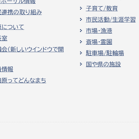
ロポーザル情報
子育て/教育
民連携の取り組み
市民活動/生涯学習
原について
市場・漁港
長室
斎場・霊園
議会（新しいウインドウで開
駐車場/駐輪場
国や県の施設
員情報
田原ってどんなまち