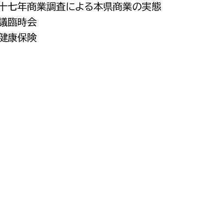
二十七年商業調査による本県商業の実態
都市政策課
市議臨時会
都市計画課
の健康保険
地域交通課
建築指導課
開発審査課
ー
消防
消防総務課
課
予防課
課
警防計画課
救急課
情報司令課