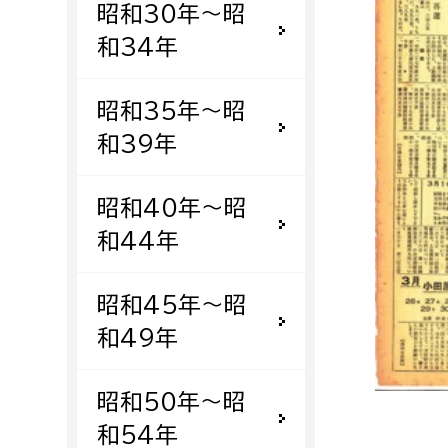
昭和30年〜昭
福祉政策課
子ども
求職者
和34年
生活援護課
子ども
高齢介護課
保育課
外国人
昭和35年〜昭
障がい福祉課
和39年
保険課
ペット
健康づくり課
昭和40年〜昭
和44年
建設部
会計管
建設政策課
出納室
昭和45年〜昭
国県事業推進課
和49年
土木管理課
道水路整備課
昭和50年〜昭
みどり公園課
和54年