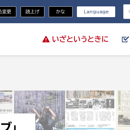
色変更
読上げ
かな
Language
いざと
いうときに
分野を選択
総務部
戸籍
災・ハザードマップ
避難場所
策課
総務課
税
職員課
ネジメント課
財産管理課
教育・子育て
ル推進課
契約検査課