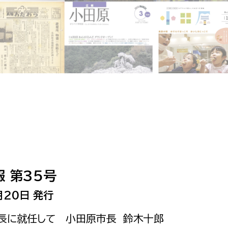
相談をしたい
支払いをしたい
働きたい
環境部
環境政策課
遊びたい
ゼロカーボン推進課
小田原のことを知りたい
環境保護課
環境事業センター
イベント・講座などに参加したい
 第35号
務所
まちづくりに関わりたい
月20日 発行
都市部
市長に就任して 小田原市長 鈴木十郎