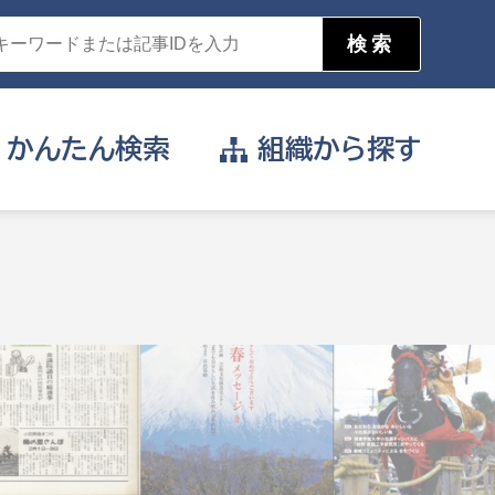
かんたん
検索
組織から
探す
目的を選択
公営事業部
支援や給付を受けたい
消防
事業課
届け出や申請をしたい
証明書がほしい