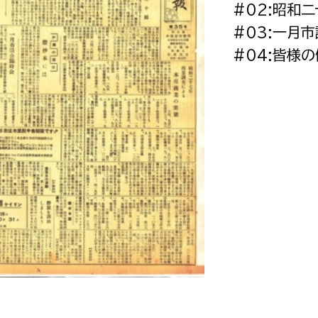
#02:昭和
政策課
産業政策課
観光
#03:一月
若者支援課
観光課
#04:皆様
農政課
消防
水産海浜課
病院
市議会
理者
市立総合医療センタ
患者サポートセンター
病院管理局：経営管理
病院管理局：施設用度
病院管理局：医事課