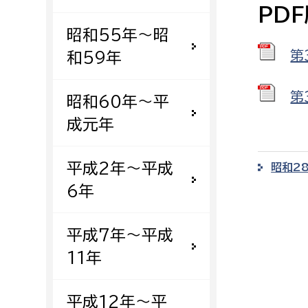
PD
建築課
昭和55年〜昭
第
和59年
上下水道局
教育部
第
昭和60年〜平
成元年
経営総務課
教育総
給排水業務課
保健給
平成2年〜平成
昭和2
水道整備課
教育指
6年
下水道整備課
浄水管理課
平成7年〜平成
11年
農業委員会事務局
議会局
農業委員会事務局
議会総
平成12年〜平