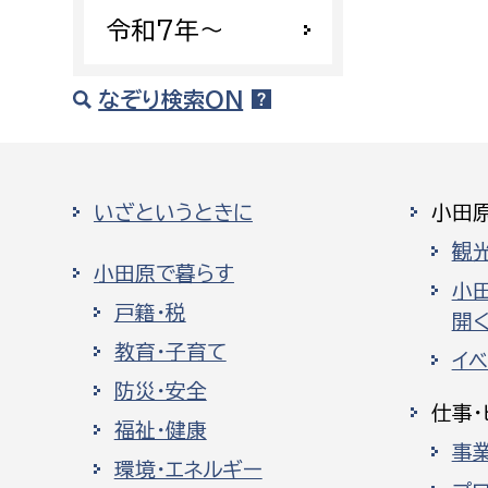
令和7年〜
なぞり検索ON
いざというときに
小田
観
小田原で暮らす
小
戸籍・税
開く
教育・子育て
イ
防災・安全
仕事・
福祉・健康
事
環境・エネルギー