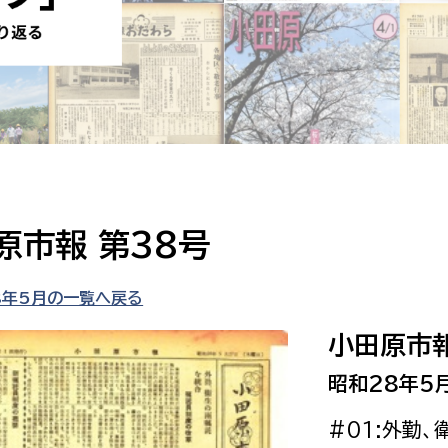
防災・安全
市税総務課
市民税課
福祉・健康
資産税課
環境・エネルギー
文化部
策課
文化政策課
地域経済
生涯学習課
原市報 第38号
都市基盤
文化財課
図書館
8年5月の一覧へ戻る
文化・生涯学習
スポーツ課
小田原市報
小田原城総合管理事
市民活動・地域づくり
昭和28年5
若者部
経済部
#01:外勤
行政経営