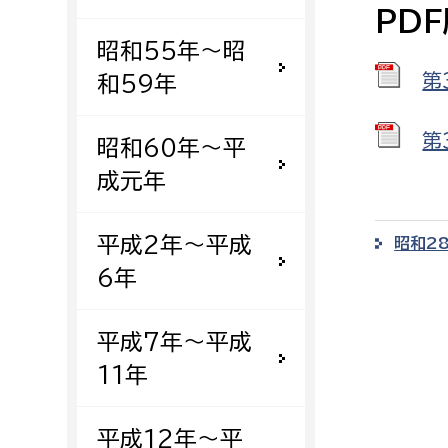
PD
建築課
昭和55年〜昭
第
和59年
上下水道局
教育部
第
昭和60年〜平
成元年
経営総務課
教育総
給排水業務課
保健給
平成2年〜平成
昭和2
水道整備課
教育指
6年
下水道整備課
浄水管理課
平成7年〜平成
11年
農業委員会事務局
議会局
農業委員会事務局
議会総
平成12年〜平