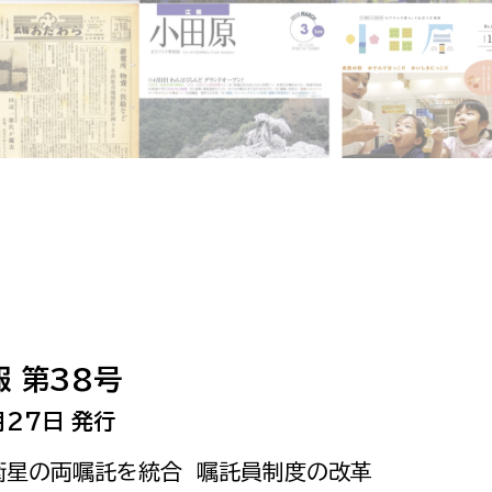
相談をしたい
支払いをしたい
働きたい
環境部
環境政策課
遊びたい
ゼロカーボン推進課
小田原のことを知りたい
環境保護課
環境事業センター
イベント・講座などに参加したい
 第38号
務所
まちづくりに関わりたい
月27日 発行
都市部
、衛星の両嘱託を統合 嘱託員制度の改革