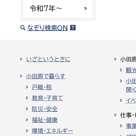
令和7年〜
なぞり検索ON
いざというときに
小田
観
小田原で暮らす
小
戸籍・税
開く
教育・子育て
イ
防災・安全
仕事・
福祉・健康
事
環境・エネルギー