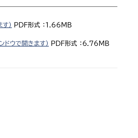
消防課
警防第1課
ます）
PDF形式 ：1.66MB
警防第2課
局
監査事務局
インドウで開きます）
PDF形式 ：6.76MB
局
監査事務局