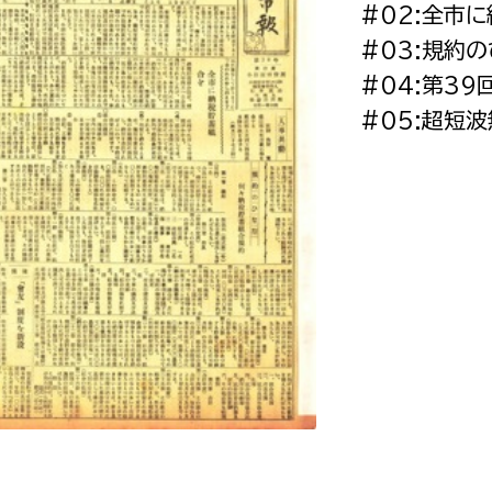
#02:全市
政策課
産業政策課
観光
#03:規約
若者支援課
観光課
#04:第3
農政課
消防
#05:超短
水産海浜課
病院
市議会
理者
市立総合医療センタ
患者サポートセンター
病院管理局：経営管理
病院管理局：施設用度
病院管理局：医事課