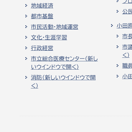
プ
地域経済
公
都市基盤
小田
市民活動・地域運営
市
文化・生涯学習
市
行政経営
く）
市立総合医療センター（新し
職
いウインドウで開く）
小
消防（新しいウインドウで開
く）