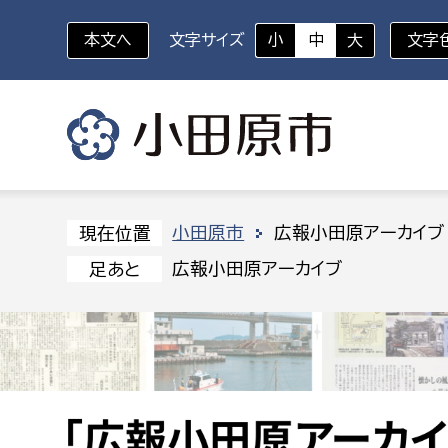
本文へ
文字サイズ
小
中
大
文字
いざというときに
対象者を選択
組織から探す
小田原市
広報小田原アーカイブ
現在位置
広報小田原アーカイブ
足あと
部に属さない室
企画部
新生児・乳幼児
休日救急外来
防
秘書室
企画政
幼稚園児・保育園児
広報広聴室
財政課
コンプライアンス推進室
資産マ
小・中学生
デジタ