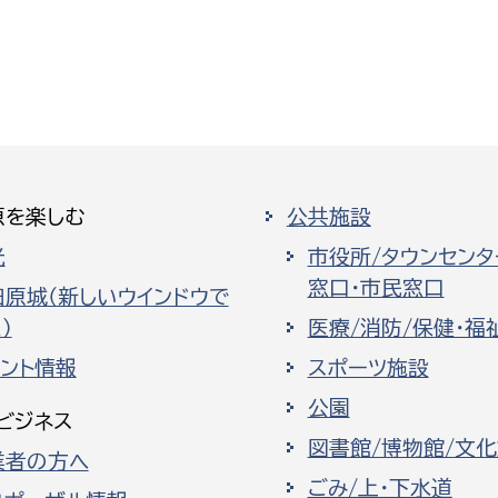
原を楽しむ
公共施設
光
市役所/タウンセンタ
窓口・市民窓口
田原城（新しいウインドウで
）
医療/消防/保健・福
ベント情報
スポーツ施設
公園
ビジネス
図書館/博物館/文
業者の方へ
ごみ/上・下水道