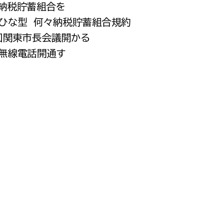
に納税貯蓄組合を
都市政策課
のひな型 何々納税貯蓄組合規約
都市計画課
9回関東市長会議開かる
地域交通課
波無線電話開通す
建築指導課
開発審査課
ー
消防
消防総務課
課
予防課
課
警防計画課
救急課
情報司令課