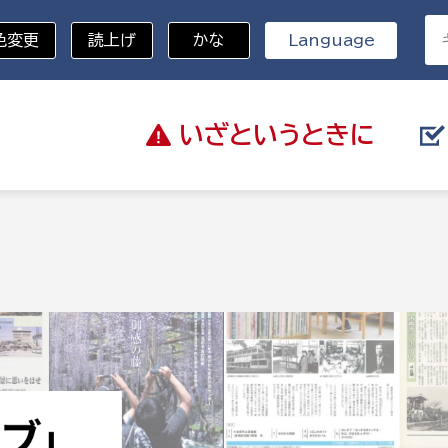
色変更
読上げ
かな
Language
いざと
いうときに
分野を選択
総務部
戸籍
災・ハザードマップ
避難場所
策課
総務課
税
職員課
ネジメント課
財産管理課
教育・子育て
ル推進課
契約検査課