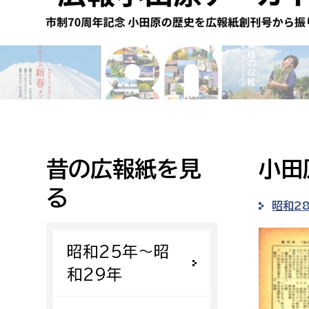
高校生・大学生など
若者
妊産婦
市民部
防災部
地域政策課
防災対
高齢者
地域安全課
昔の広報紙を見
小田
障がい者
人権・男女共同参画課
る
戸籍住民課
昭和2
傷病者
昭和25年〜昭
事業者
和29年
福祉健康部
子ども
労働者