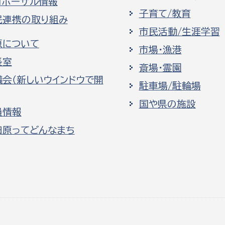
ロポーザル情報
子育て/教育
民連携の取り組み
市民活動/生涯学習
原について
市場・漁港
長室
斎場・霊園
議会（新しいウインドウで開
駐車場/駐輪場
国や県の施設
員情報
田原ってどんなまち