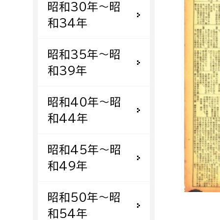
昭和30年〜昭
福祉政策課
子ども
求職者
和34年
生活援護課
子ども
高齢介護課
保育課
外国人
昭和35年〜昭
障がい福祉課
和39年
保険課
ペット
健康づくり課
昭和40年〜昭
和44年
建設部
会計管
建設政策課
出納室
昭和45年〜昭
国県事業推進課
和49年
土木管理課
道水路整備課
昭和50年〜昭
みどり公園課
和54年