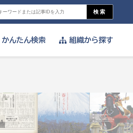
かんたん
検索
組織から
探す
目的を選択
公営事業部
支援や給付を受けたい
消防
事業課
届け出や申請をしたい
証明書がほしい