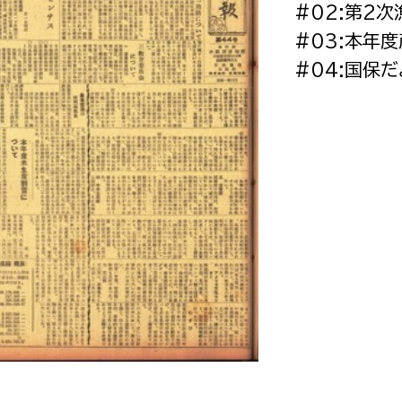
#02:第2
政策課
産業政策課
観光
#03:本年
若者支援課
観光課
#04:国保だ
農政課
消防
水産海浜課
病院
市議会
理者
市立総合医療センタ
患者サポートセンター
病院管理局：経営管理
病院管理局：施設用度
病院管理局：医事課