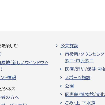
原を楽しむ
公共施設
光
市役所/タウンセンタ
窓口・市民窓口
田原城（新しいウインドウで
）
医療/消防/保健・福
ベント情報
スポーツ施設
公園
ビジネス
図書館/博物館/文
業者の方へ
ごみ/上・下水道