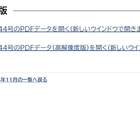
F版
44号のPDFデータを開く（新しいウインドウで開き
選挙管理委員会事務
44号のPDFデータ（高解像度版）を開く（新しいウイ
務課
選挙管理委員会事務
食課
8年11月の一覧へ戻る
導課
務課