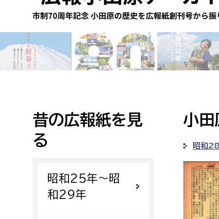
高校生・大学生など
若者
妊産婦
市民部
防災部
地域政策課
防災対
高齢者
地域安全課
昔の広報紙を見
小田
障がい者
人権・男女共同参画課
る
戸籍住民課
昭和2
傷病者
昭和25年〜昭
事業者
和29年
福祉健康部
子ども
労働者