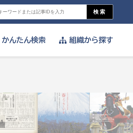
かんたん
検索
組織から
探す
目的を選択
公営事業部
支援や給付を受けたい
消防
事業課
届け出や申請をしたい
証明書がほしい