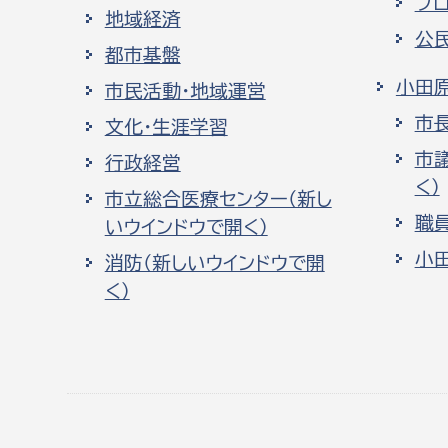
プ
地域経済
公
都市基盤
小田
市民活動・地域運営
市
文化・生涯学習
市
行政経営
く）
市立総合医療センター（新し
職
いウインドウで開く）
小
消防（新しいウインドウで開
く）