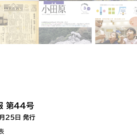
相談をしたい
支払いをしたい
働きたい
環境部
環境政策課
遊びたい
ゼロカーボン推進課
小田原のことを知りたい
環境保護課
環境事業センター
イベント・講座などに参加したい
 第44号
務所
まちづくりに関わりたい
月25日 発行
都市部
表