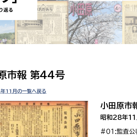
防災・安全
市税総務課
市民税課
福祉・健康
資産税課
環境・エネルギー
文化部
策課
文化政策課
地域経済
生涯学習課
原市報 第44号
都市基盤
文化財課
図書館
8年11月の一覧へ戻る
文化・生涯学習
スポーツ課
小田原市報
小田原城総合管理事
市民活動・地域づくり
昭和28年11
若者部
経済部
#01:監査公
行政経営