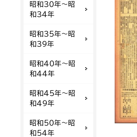
昭和30年〜昭
福祉政策課
子ども
求職者
和34年
生活援護課
子ども
高齢介護課
保育課
外国人
昭和35年〜昭
障がい福祉課
和39年
保険課
ペット
健康づくり課
昭和40年〜昭
和44年
建設部
会計管
建設政策課
出納室
昭和45年〜昭
国県事業推進課
和49年
土木管理課
道水路整備課
昭和50年〜昭
みどり公園課
和54年