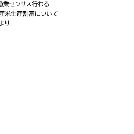
次漁業センサス行わる
都市政策課
度産米生産割富について
都市計画課
より
地域交通課
建築指導課
開発審査課
ー
消防
消防総務課
課
予防課
課
警防計画課
救急課
情報司令課