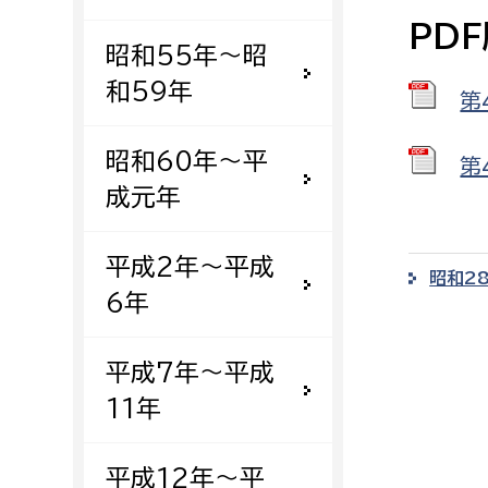
建築課
PD
昭和55年〜昭
和59年
第
上下水道局
教育部
昭和60年〜平
第
成元年
経営総務課
教育総
給排水業務課
保健給
平成2年〜平成
昭和2
水道整備課
教育指
6年
下水道整備課
浄水管理課
平成7年〜平成
11年
農業委員会事務局
議会局
農業委員会事務局
議会総
平成12年〜平