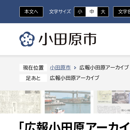
本文へ
文字サイズ
小
中
大
文字
いざというときに
対象者を選択
組織から探す
小田原市
広報小田原アーカイブ
現在位置
広報小田原アーカイブ
足あと
部に属さない室
企画部
新生児・乳幼児
休日救急外来
防
秘書室
企画政
幼稚園児・保育園児
広報広聴室
財政課
コンプライアンス推進室
資産マ
小・中学生
デジタ