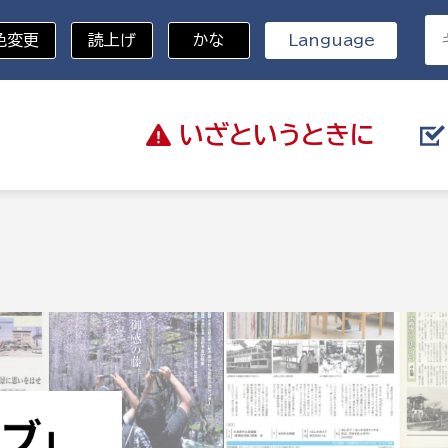
色変更
読上げ
かな
Language
いざと
いうときに
分野を選択
総務部
戸籍
災・ハザードマップ
避難場所
策課
総務課
税
職員課
ネジメント課
財産管理課
教育・子育て
ル推進課
契約検査課