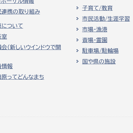
ロポーザル情報
子育て/教育
民連携の取り組み
市民活動/生涯学習
原について
市場・漁港
長室
斎場・霊園
議会（新しいウインドウで開
駐車場/駐輪場
国や県の施設
員情報
田原ってどんなまち