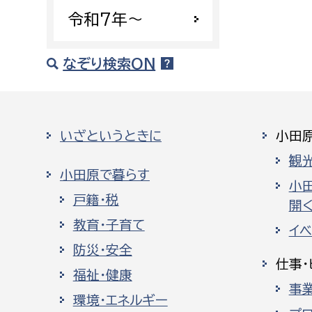
令和7年〜
なぞり検索ON
いざというときに
小田
観
小田原で暮らす
小
戸籍・税
開く
教育・子育て
イ
防災・安全
仕事・
福祉・健康
事
環境・エネルギー