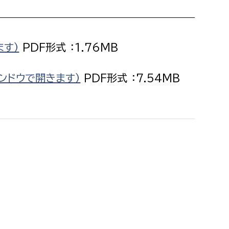
消防課
警防第1課
警防第2課
ます）
PDF形式 ：1.76MB
局
監査事務局
ンドウで開きます）
PDF形式 ：7.54MB
局
監査事務局