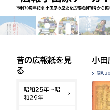
高校生・大学生など
若者
妊産婦
市民部
防災部
地域政策課
防災対
高齢者
地域安全課
昔の広報紙を見
小田
障がい者
人権・男女共同参画課
る
戸籍住民課
昭和3
傷病者
昭和25年〜昭
事業者
和29年
福祉健康部
子ども
労働者