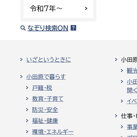
令和7年〜
なぞり検索ON
いざというときに
小田
観
小田原で暮らす
小
戸籍・税
開く
教育・子育て
イ
防災・安全
仕事・
福祉・健康
事
環境・エネルギー