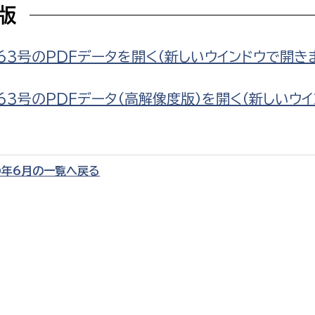
F版
63号のPDFデータを開く（新しいウインドウで開き
選挙管理委員会事務
63号のPDFデータ（高解像度版）を開く（新しいウ
務課
選挙管理委員会事務
食課
0年6月の一覧へ戻る
導課
務課