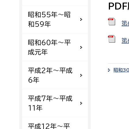
PD
建築課
昭和55年〜昭
第
和59年
上下水道局
教育部
第
昭和60年〜平
成元年
経営総務課
教育総
給排水業務課
保健給
平成2年〜平成
昭和3
水道整備課
教育指
6年
下水道整備課
浄水管理課
平成7年〜平成
11年
農業委員会事務局
議会局
農業委員会事務局
議会総
平成12年〜平