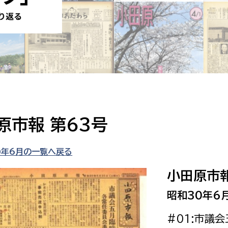
防災・安全
市税総務課
市民税課
福祉・健康
資産税課
環境・エネルギー
文化部
策課
文化政策課
地域経済
生涯学習課
原市報 第63号
都市基盤
文化財課
図書館
0年6月の一覧へ戻る
文化・生涯学習
スポーツ課
小田原市報
小田原城総合管理事
市民活動・地域づくり
昭和30年6
若者部
経済部
#01:市議
行政経営