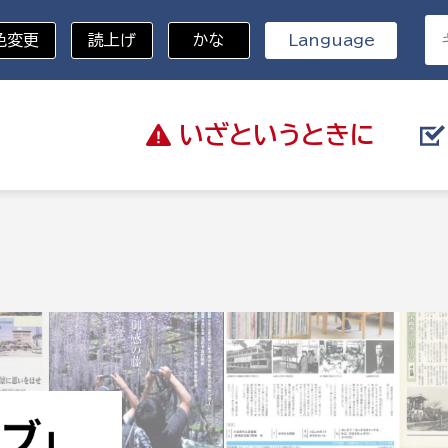
色変更
読上げ
かな
Language
いざと
いうときに
分野を選択
総務部
戸籍
災・ハザードマップ
避難場所
策課
総務課
税
職員課
ネジメント課
財産管理課
教育・子育て
ル推進課
契約検査課