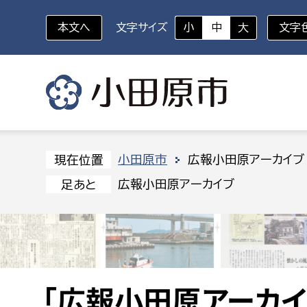
本文へ
文字サイズ
小
中
大
文字
いざというときに
対象者を選択
組織から探す
小田原市
広報小田原アーカイブ
現在位置
広報小田原アーカイブ
足あと
部に属さない室
企画部
新生児・乳幼児
休日救急外来
防
秘書室
企画政
幼稚園児・保育園児
広報広聴室
財政課
コンプライアンス推進室
資産マ
小・中学生
デジタ