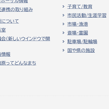
ロポーザル情報
子育て/教育
民連携の取り組み
市民活動/生涯学習
原について
市場・漁港
長室
斎場・霊園
議会（新しいウインドウで開
駐車場/駐輪場
国や県の施設
員情報
田原ってどんなまち