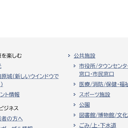
原を楽しむ
公共施設
光
市役所/タウンセンタ
窓口・市民窓口
田原城（新しいウインドウで
）
医療/消防/保健・福
ベント情報
スポーツ施設
公園
ビジネス
図書館/博物館/文
業者の方へ
ごみ/上・下水道