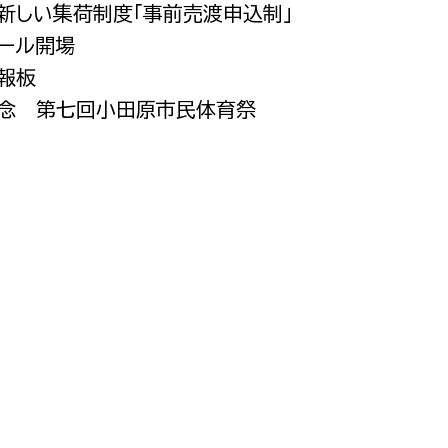
の新しい集荷制度「事前売渡申込制」
都市政策課
プール開場
都市計画課
広報板
地域交通課
記念 第七回小田原市民体育祭
建築指導課
開発審査課
ー
消防
消防総務課
課
予防課
課
警防計画課
救急課
情報司令課