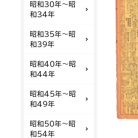
昭和30年〜昭
福祉政策課
子ども
求職者
和34年
生活援護課
子ども
高齢介護課
保育課
外国人
昭和35年〜昭
障がい福祉課
和39年
保険課
ペット
健康づくり課
昭和40年〜昭
和44年
建設部
会計管
建設政策課
出納室
昭和45年〜昭
国県事業推進課
和49年
土木管理課
道水路整備課
昭和50年〜昭
みどり公園課
和54年