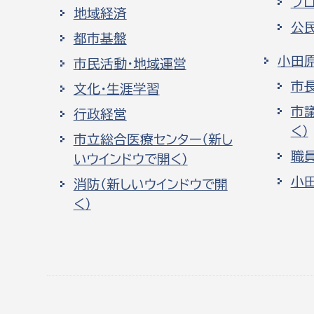
プ
地域経済
公
都市基盤
小田
市民活動・地域運営
市
文化・生涯学習
市
行政経営
く）
市立総合医療センター（新し
職
いウインドウで開く）
小
消防（新しいウインドウで開
く）