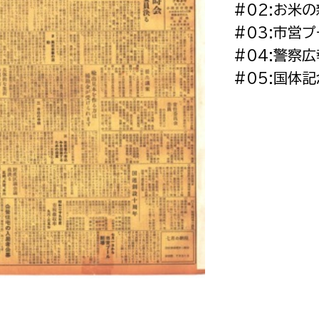
#02:お米
政策課
産業政策課
観光
#03:市営
若者支援課
観光課
#04:警察
農政課
消防
#05:国体
水産海浜課
病院
市議会
理者
市立総合医療センタ
患者サポートセンター
病院管理局：経営管理
病院管理局：施設用度
病院管理局：医事課