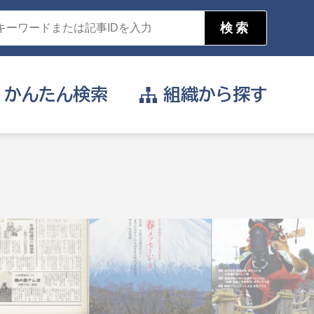
かんたん
検索
組織から
探す
目的を選択
公営事業部
支援や給付を受けたい
消防
事業課
届け出や申請をしたい
証明書がほしい