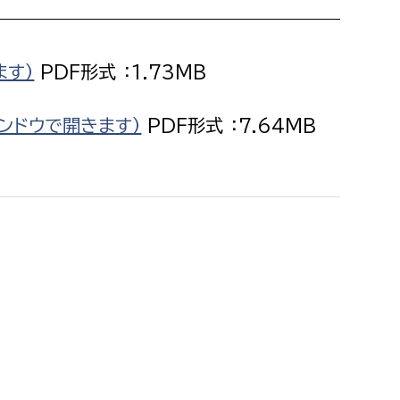
消防課
警防第1課
ます）
PDF形式 ：1.73MB
警防第2課
局
監査事務局
インドウで開きます）
PDF形式 ：7.64MB
局
監査事務局