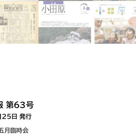
相談をしたい
支払いをしたい
働きたい
環境部
環境政策課
遊びたい
ゼロカーボン推進課
小田原のことを知りたい
環境保護課
環境事業センター
イベント・講座などに参加したい
 第63号
務所
まちづくりに関わりたい
月25日 発行
都市部
会五月臨時会