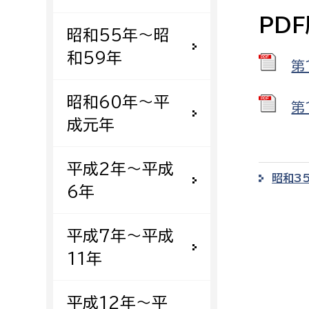
建築課
PD
昭和55年〜昭
和59年
第
上下水道局
教育部
昭和60年〜平
第
成元年
経営総務課
教育総
給排水業務課
保健給
平成2年〜平成
水道整備課
教育指
昭和3
6年
下水道整備課
浄水管理課
平成7年〜平成
11年
農業委員会事務局
議会局
農業委員会事務局
議会総
平成12年〜平