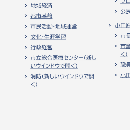
プ
地域経済
公
都市基盤
小田
市民活動・地域運営
市
文化・生涯学習
市
行政経営
く）
市立総合医療センター（新し
職
いウインドウで開く）
小
消防（新しいウインドウで開
く）