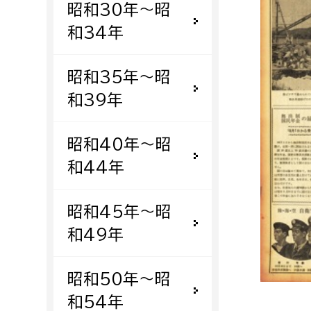
昭和30年〜昭
福祉政策課
子ども
求職者
和34年
生活援護課
子ども
高齢介護課
保育課
外国人
昭和35年〜昭
障がい福祉課
和39年
保険課
ペット
健康づくり課
昭和40年〜昭
和44年
建設部
会計管
建設政策課
出納室
昭和45年〜昭
国県事業推進課
和49年
土木管理課
道水路整備課
昭和50年〜昭
みどり公園課
和54年