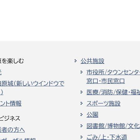
原を楽しむ
公共施設
光
市役所/タウンセンタ
窓口・市民窓口
田原城（新しいウインドウで
）
医療/消防/保健・福
ベント情報
スポーツ施設
公園
ビジネス
図書館/博物館/文
業者の方へ
ごみ/上・下水道