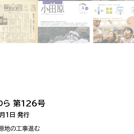
相談をしたい
支払いをしたい
働きたい
環境部
環境政策課
遊びたい
ゼロカーボン推進課
小田原のことを知りたい
環境保護課
環境事業センター
イベント・講座などに参加したい
ら 第126号
務所
まちづくりに関わりたい
月1日 発行
都市部
水源地の工事進む