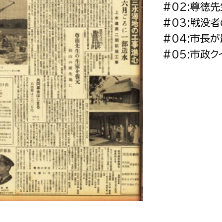
#02:尊徳
政策課
産業政策課
観光
#03:戦没
若者支援課
観光課
#04:市長
農政課
消防
#05:市政ク
水産海浜課
病院
市議会
理者
市立総合医療センタ
患者サポートセンター
病院管理局：経営管理
病院管理局：施設用度
病院管理局：医事課