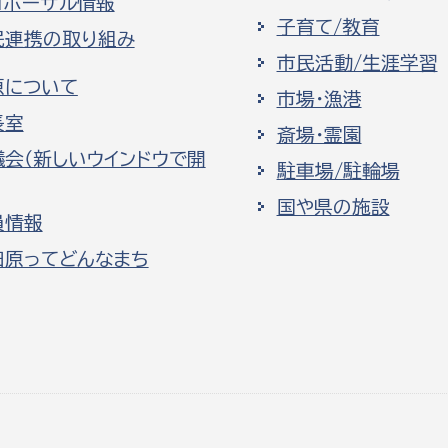
ロポーザル情報
子育て/教育
民連携の取り組み
市民活動/生涯学習
原について
市場・漁港
長室
斎場・霊園
議会（新しいウインドウで開
駐車場/駐輪場
国や県の施設
員情報
田原ってどんなまち