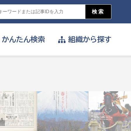
かんたん
検索
組織から
探す
目的を選択
公営事業部
支援や給付を受けたい
消防
事業課
届け出や申請をしたい
証明書がほしい