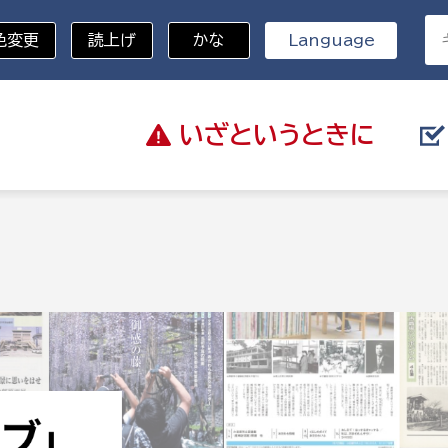
色変更
読上げ
かな
Language
いざと
いうときに
分野を選択
総務部
戸籍
災・ハザードマップ
避難場所
策課
総務課
税
職員課
ネジメント課
財産管理課
教育・子育て
ル推進課
契約検査課