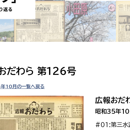
防災・安全
市税総務課
市民税課
福祉・健康
資産税課
環境・エネルギー
文化部
策課
文化政策課
地域経済
生涯学習課
おだわら 第126号
都市基盤
文化財課
図書館
5年10月の一覧へ戻る
文化・生涯学習
スポーツ課
広報おだわ
小田原城総合管理事
市民活動・地域づくり
昭和35年10
若者部
経済部
#01:第三
行政経営