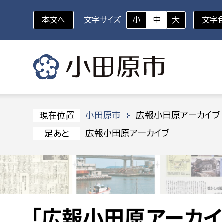
本文へ
文字サイズ
小
中
大
文字
いざというときに
対象者を選択
組織から探す
小田原市
広報小田原アーカイブ
現在位置
広報小田原アーカイブ
足あと
部に属さない室
企画部
新生児・乳幼児
休日救急外来
防
秘書室
企画政
幼稚園児・保育園児
広報広聴室
財政課
コンプライアンス推進室
資産マ
小・中学生
デジタ