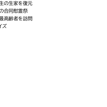
先生の生家を復元
都市政策課
者の合同慰霊祭
都市計画課
が最高齢者を訪問
地域交通課
イズ
建築指導課
開発審査課
ー
消防
消防総務課
課
予防課
課
警防計画課
救急課
情報司令課