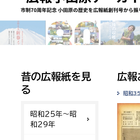
高校生・大学生など
若者
妊産婦
市民部
防災部
地域政策課
防災対
高齢者
地域安全課
昔の広報紙を見
広報
障がい者
人権・男女共同参画課
る
戸籍住民課
昭和3
傷病者
昭和25年〜昭
事業者
和29年
福祉健康部
子ども
労働者