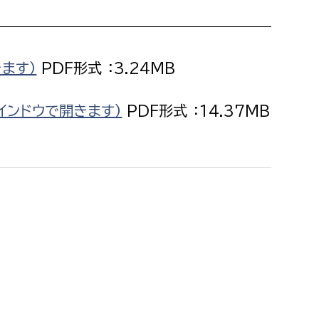
消防課
警防第1課
警防第2課
ます）
PDF形式 ：3.24MB
局
監査事務局
インドウで開きます）
PDF形式 ：14.37MB
局
監査事務局