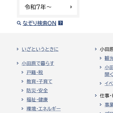
令和7年〜
なぞり検索ON
いざというときに
小田
観
小田原で暮らす
小
戸籍・税
開く
教育・子育て
イ
防災・安全
仕事・
福祉・健康
事
環境・エネルギー