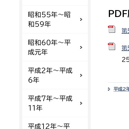
建築課
PD
昭和55年〜昭
和59年
第
上下水道局
教育部
昭和60年〜平
第
成元年
経営総務課
教育総
2
給排水業務課
保健給
平成2年〜平成
水道整備課
教育指
6年
下水道整備課
平成2
浄水管理課
平成7年〜平成
11年
農業委員会事務局
議会局
農業委員会事務局
議会総
平成12年〜平