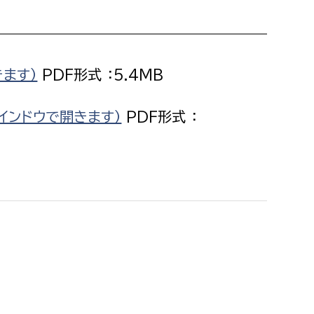
消防課
警防第1課
警防第2課
きます）
PDF形式 ：5.4MB
局
監査事務局
インドウで開きます）
PDF形式 ：
局
監査事務局