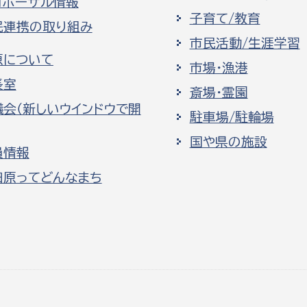
ロポーザル情報
子育て/教育
民連携の取り組み
市民活動/生涯学習
原について
市場・漁港
長室
斎場・霊園
議会（新しいウインドウで開
駐車場/駐輪場
国や県の施設
員情報
田原ってどんなまち