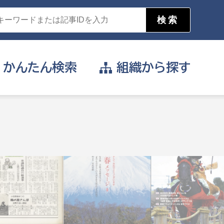
かんたん
検索
組織から
探す
目的を選択
公営事業部
支援や給付を受けたい
消防
事業課
届け出や申請をしたい
証明書がほしい