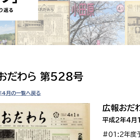
防災・安全
市税総務課
市民税課
福祉・健康
資産税課
環境・エネルギー
文化部
策課
文化政策課
地域経済
生涯学習課
おだわら 第528号
都市基盤
文化財課
図書館
年4月の一覧へ戻る
文化・生涯学習
スポーツ課
広報おだわ
小田原城総合管理事
市民活動・地域づくり
平成2年4月
若者部
経済部
#01:2年
行政経営