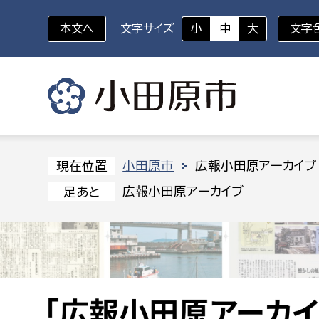
本文へ
文字サイズ
小
中
大
文字
いざというときに
対象者を選択
組織から探す
小田原市
広報小田原アーカイブ
現在位置
広報小田原アーカイブ
足あと
部に属さない室
企画部
新生児・乳幼児
休日救急外来
防
秘書室
企画政
幼稚園児・保育園児
広報広聴室
財政課
コンプライアンス推進室
資産マ
小・中学生
デジタ