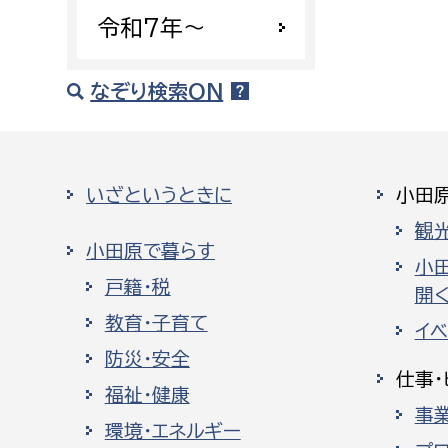
令和7年〜
なぞり検索ON
いざというときに
小田
観
小田原で暮らす
小
戸籍・税
開く
教育・子育て
イ
防災・安全
仕事・
福祉・健康
事
環境・エネルギー