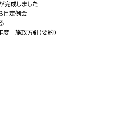
橋が完成しました
都市政策課
会3月定例会
都市計画課
る
地域交通課
2年度 施政方針（要約）
建築指導課
開発審査課
ー
消防
消防総務課
課
予防課
課
警防計画課
救急課
情報司令課