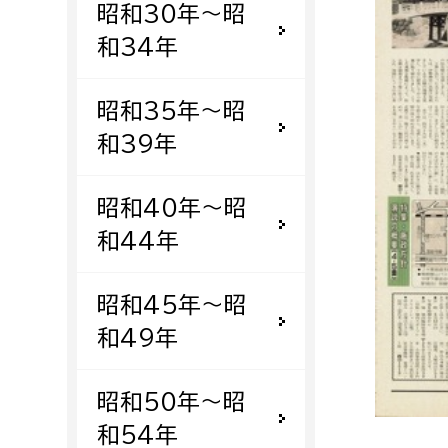
昭和30年〜昭
福祉政策課
子ども
求職者
和34年
生活援護課
子ども
高齢介護課
保育課
外国人
昭和35年〜昭
障がい福祉課
和39年
保険課
ペット
健康づくり課
昭和40年〜昭
和44年
建設部
会計管
建設政策課
出納室
昭和45年〜昭
国県事業推進課
和49年
土木管理課
道水路整備課
昭和50年〜昭
みどり公園課
和54年