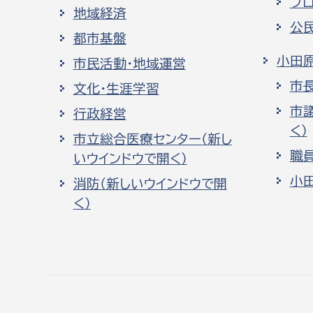
プ
地域経済
公
都市基盤
小田
市民活動・地域運営
市
文化・生涯学習
市
行政経営
く）
市立総合医療センター（新し
職
いウインドウで開く）
小
消防（新しいウインドウで開
く）