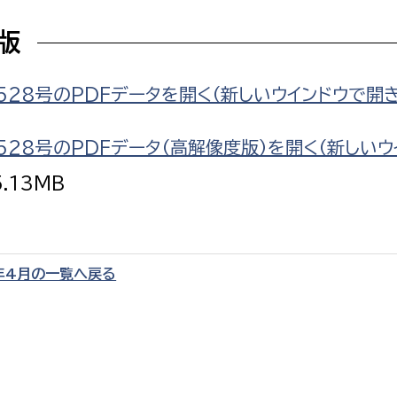
F版
528号のPDFデータを開く（新しいウインドウで開
選挙管理委員会事務
528号のPDFデータ（高解像度版）を開く（新しいウ
務課
選挙管理委員会事務
5.13MB
食課
導課
年4月の一覧へ戻る
務課