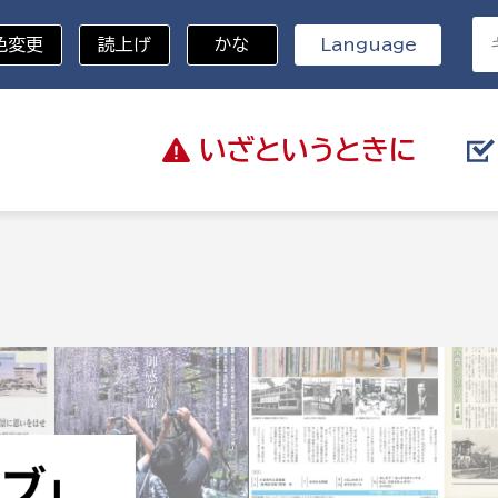
色変更
読上げ
かな
Language
いざと
いうときに
分野を選択
総務部
戸籍
災・ハザードマップ
避難場所
策課
総務課
税
職員課
ネジメント課
財産管理課
教育・子育て
ル推進課
契約検査課