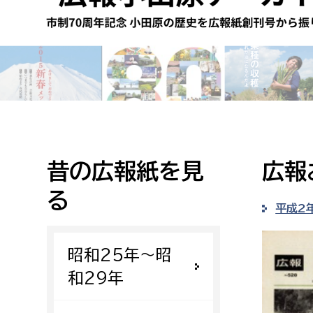
高校生・大学生など
若者
妊産婦
市民部
防災部
地域政策課
防災対
高齢者
地域安全課
昔の広報紙を見
広報
障がい者
人権・男女共同参画課
る
戸籍住民課
平成2
傷病者
昭和25年〜昭
事業者
和29年
福祉健康部
子ども
労働者