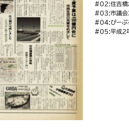
#02:住吉
政策課
産業政策課
観光
#03:市議
若者支援課
観光課
#04:ぴーぷ
農政課
消防
#05:平成
水産海浜課
病院
市議会
理者
市立総合医療センタ
患者サポートセンター
病院管理局：経営管理
病院管理局：施設用度
病院管理局：医事課