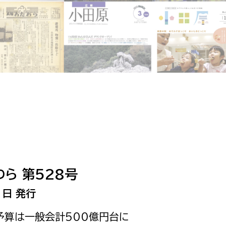
相談をしたい
支払いをしたい
働きたい
環境部
環境政策課
遊びたい
ゼロカーボン推進課
小田原のことを知りたい
環境保護課
環境事業センター
イベント・講座などに参加したい
ら 第528号
務所
まちづくりに関わりたい
1日 発行
都市部
度予算は一般会計500億円台に