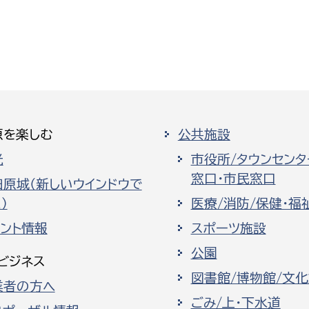
原を楽しむ
公共施設
光
市役所/タウンセンタ
窓口・市民窓口
田原城（新しいウインドウで
）
医療/消防/保健・福
ベント情報
スポーツ施設
公園
ビジネス
図書館/博物館/文
業者の方へ
ごみ/上・下水道