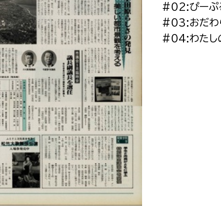
#02:ぴーぷ
政策課
産業政策課
観光
#03:おだ
若者支援課
観光課
#04:わた
農政課
消防
水産海浜課
病院
市議会
理者
市立総合医療センタ
患者サポートセンター
病院管理局：経営管理
病院管理局：施設用度
病院管理局：医事課