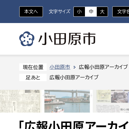
本文へ
文字サイズ
小
中
大
文字
いざというときに
対象者を選択
組織から探す
小田原市
広報小田原アーカイブ
現在位置
広報小田原アーカイブ
足あと
部に属さない室
企画部
新生児・乳幼児
休日救急外来
防
秘書室
企画政
幼稚園児・保育園児
広報広聴室
財政課
コンプライアンス推進室
資産マ
小・中学生
デジタ