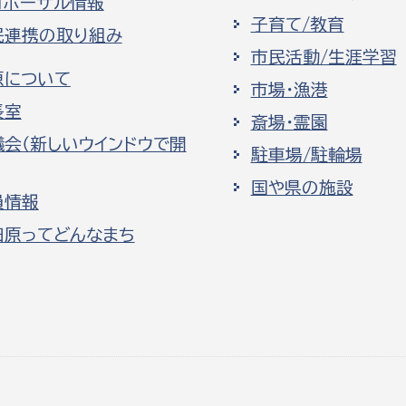
ロポーザル情報
子育て/教育
民連携の取り組み
市民活動/生涯学習
原について
市場・漁港
長室
斎場・霊園
議会（新しいウインドウで開
駐車場/駐輪場
国や県の施設
員情報
田原ってどんなまち