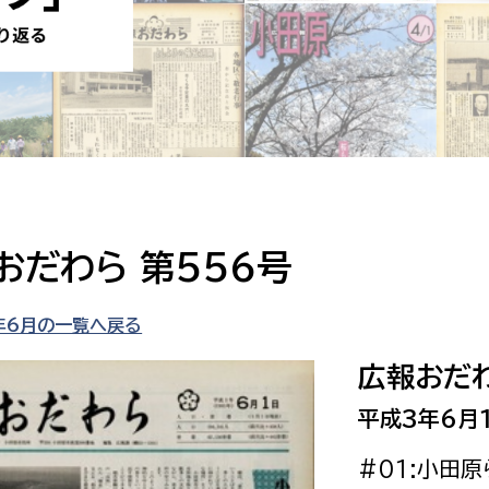
防災・安全
市税総務課
市民税課
福祉・健康
資産税課
環境・エネルギー
文化部
策課
文化政策課
地域経済
生涯学習課
おだわら 第556号
都市基盤
文化財課
図書館
年6月の一覧へ戻る
文化・生涯学習
スポーツ課
広報おだわ
小田原城総合管理事
市民活動・地域づくり
平成3年6月
若者部
経済部
#01:小田
行政経営