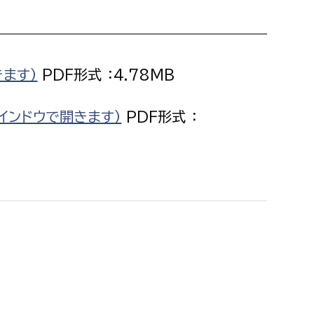
消防課
警防第1課
警防第2課
きます）
PDF形式 ：4.78MB
局
監査事務局
インドウで開きます）
PDF形式 ：
局
監査事務局