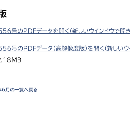
F版
556号のPDFデータを開く（新しいウインドウで開
選挙管理委員会事務
556号のPDFデータ（高解像度版）を開く（新しいウ
務課
選挙管理委員会事務
2.18MB
食課
導課
年6月の一覧へ戻る
務課