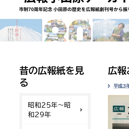
高校生・大学生など
若者
妊産婦
市民部
防災部
地域政策課
防災対
高齢者
地域安全課
昔の広報紙を見
広報
障がい者
人権・男女共同参画課
る
戸籍住民課
平成3
傷病者
昭和25年〜昭
事業者
和29年
福祉健康部
子ども
労働者