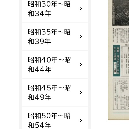
昭和30年〜昭
福祉政策課
子ども
求職者
和34年
生活援護課
子ども
高齢介護課
保育課
外国人
昭和35年〜昭
障がい福祉課
和39年
保険課
ペット
健康づくり課
昭和40年〜昭
和44年
建設部
会計管
建設政策課
出納室
昭和45年〜昭
国県事業推進課
和49年
土木管理課
道水路整備課
昭和50年〜昭
みどり公園課
和54年