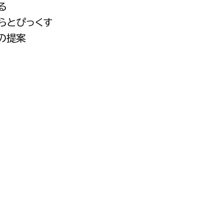
る
都市政策課
わらとぴっくす
都市計画課
しの提案
地域交通課
建築指導課
開発審査課
ー
消防
消防総務課
課
予防課
課
警防計画課
救急課
情報司令課