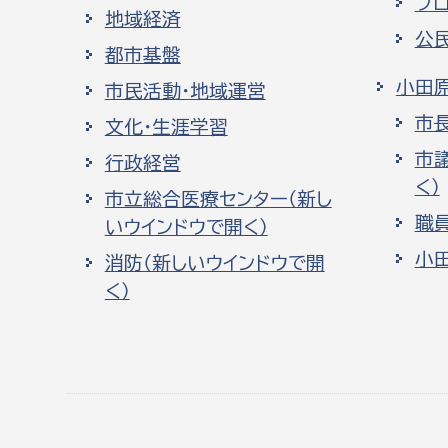
プ
地域経済
公
都市基盤
小田
市民活動・地域運営
市
文化・生涯学習
市
行政経営
く）
市立総合医療センター（新し
職
いウインドウで開く）
小
消防（新しいウインドウで開
く）