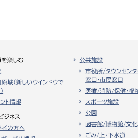
原を楽しむ
公共施設
光
市役所/タウンセンタ
窓口・市民窓口
田原城（新しいウインドウで
）
医療/消防/保健・福
ベント情報
スポーツ施設
公園
ビジネス
図書館/博物館/文
業者の方へ
ごみ/上・下水道