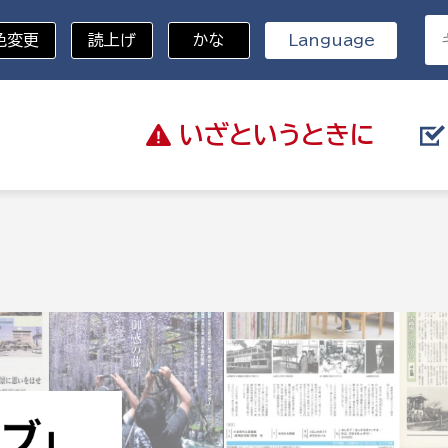
色変更
読上げ
かな
Language
いざと
いうときに
分野を選択
総務部
戸籍
災・ハザードマップ
避難場所
策課
総務課
税
職員課
ネジメント課
財産管理課
教育・子育て
ル推進課
契約検査課