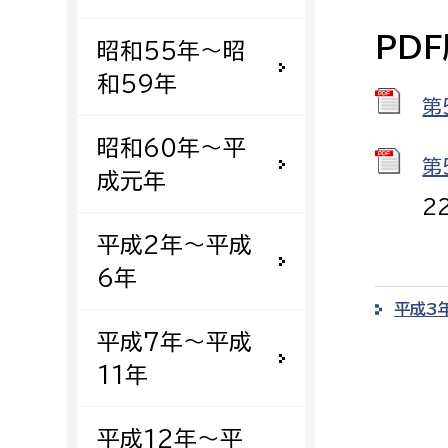
建築課
PD
昭和55年〜昭
和59年
第
上下水道局
教育部
昭和60年〜平
第
成元年
経営総務課
教育総
2
給排水業務課
保健給
平成2年〜平成
水道整備課
教育指
6年
下水道整備課
平成3
浄水管理課
平成7年〜平成
11年
農業委員会事務局
議会局
農業委員会事務局
議会総
平成12年〜平