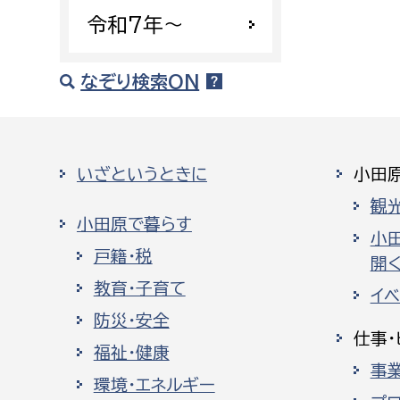
令和7年〜
なぞり検索ON
いざというときに
小田
観
小田原で暮らす
小
戸籍・税
開く
教育・子育て
イ
防災・安全
仕事・
福祉・健康
事
環境・エネルギー