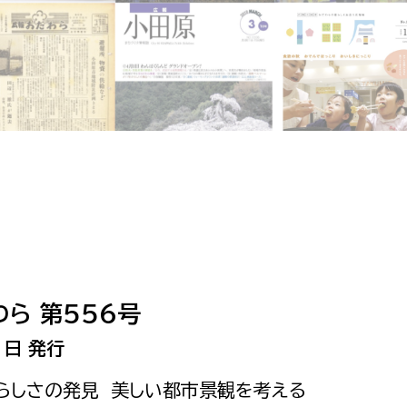
相談をしたい
支払いをしたい
働きたい
環境部
環境政策課
遊びたい
ゼロカーボン推進課
小田原のことを知りたい
環境保護課
環境事業センター
イベント・講座などに参加したい
ら 第556号
務所
まちづくりに関わりたい
1日 発行
都市部
原らしさの発見 美しい都市景観を考える