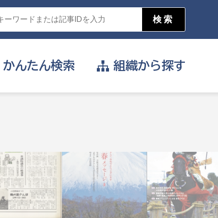
かんたん
検索
組織から
探す
目的を選択
公営事業部
支援や給付を受けたい
消防
事業課
届け出や申請をしたい
証明書がほしい