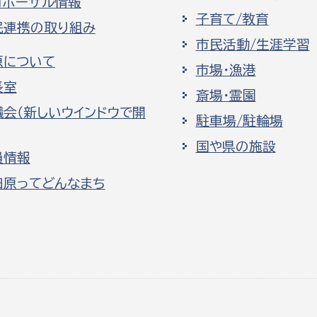
ロポーザル情報
子育て/教育
民連携の取り組み
市民活動/生涯学習
原について
市場・漁港
長室
斎場・霊園
議会（新しいウインドウで開
駐車場/駐輪場
国や県の施設
員情報
田原ってどんなまち