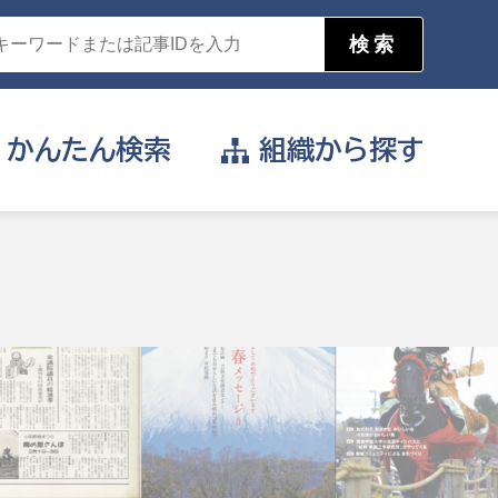
かんたん
検索
組織から
探す
目的を選択
公営事業部
支援や給付を受けたい
消防
事業課
届け出や申請をしたい
証明書がほしい