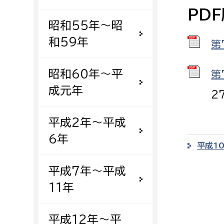
建築課
PD
昭和55年〜昭
和59年
第
上下水道局
教育部
昭和60年〜平
第
成元年
2
経営総務課
教育総
給排水業務課
保健給
平成2年〜平成
水道整備課
教育指
6年
平成1
下水道整備課
浄水管理課
平成7年〜平成
11年
農業委員会事務局
議会局
農業委員会事務局
議会総
平成12年〜平