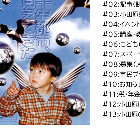
#02:記事（
政策課
産業政策課
観光
#03:小田
若者支援課
観光課
#04:イベン
農政課
消防
#05:講座・
水産海浜課
#06:こど
病院
#07:スポ
#08:募集
市議会
#09:市民
理者
市立総合医療センタ
#10:お知ら
患者サポートセンター
#11:税・年
病院管理局：経営管理
#12:小田
病院管理局：施設用度
#13:小田
病院管理局：医事課