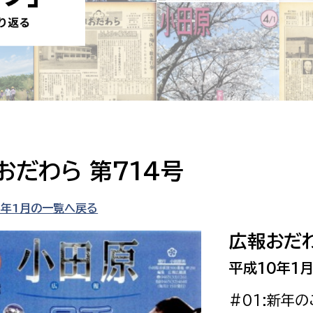
防災・安全
市税総務課
市民税課
福祉・健康
資産税課
環境・エネルギー
文化部
策課
文化政策課
地域経済
生涯学習課
おだわら 第714号
都市基盤
文化財課
図書館
0年1月の一覧へ戻る
文化・生涯学習
スポーツ課
広報おだわ
小田原城総合管理事
市民活動・地域づくり
平成10年1月
若者部
経済部
#01:新年
行政経営