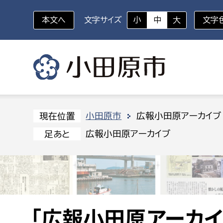
本文へ
文字サイズ
小
中
大
文字
いざというときに
対象者を選択
組織から探す
小田原市
広報小田原アーカイブ
現在位置
広報小田原アーカイブ
足あと
部に属さない室
企画部
新生児・乳幼児
休日救急外来
防
秘書室
企画政
幼稚園児・保育園児
広報広聴室
財政課
コンプライアンス推進室
資産マ
小・中学生
デジタ