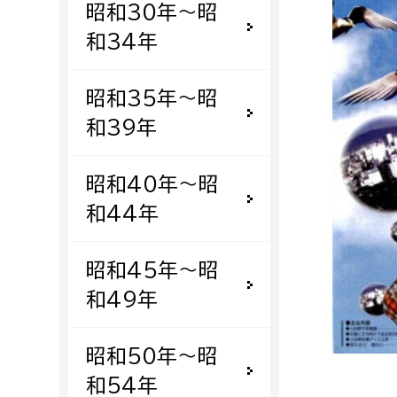
昭和30年〜昭
福祉政策課
子ども
求職者
和34年
生活援護課
子ども
高齢介護課
保育課
外国人
昭和35年〜昭
障がい福祉課
和39年
保険課
ペット
健康づくり課
昭和40年〜昭
和44年
建設部
会計管
建設政策課
出納室
昭和45年〜昭
国県事業推進課
和49年
土木管理課
道水路整備課
昭和50年〜昭
みどり公園課
和54年