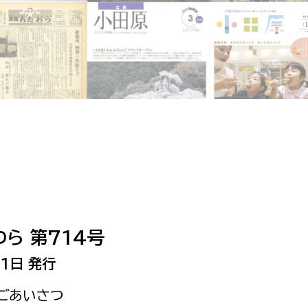
相談をしたい
支払いをしたい
働きたい
環境部
環境政策課
遊びたい
ゼロカーボン推進課
小田原のことを知りたい
環境保護課
環境事業センター
イベント・講座などに参加したい
ら 第714号
務所
まちづくりに関わりたい
1日 発行
都市部
のごあいさつ