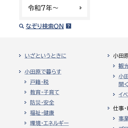
令和7年〜
なぞり検索ON
いざというときに
小田
観
小田原で暮らす
小
戸籍・税
開く
教育・子育て
イ
防災・安全
仕事・
福祉・健康
事
環境・エネルギー