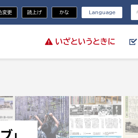
色変更
読上げ
かな
Language
いざと
いうときに
分野を選択
総務部
戸籍
災・ハザードマップ
避難場所
策課
総務課
税
職員課
ネジメント課
財産管理課
教育・子育て
ル推進課
契約検査課