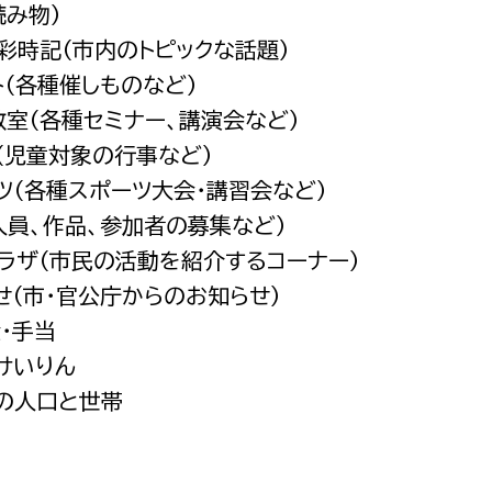
読み物）
都市政策課
原彩時記（市内のトピックな話題）
都市計画課
ト（各種催しものなど）
地域交通課
教室（各種セミナー、講演会など）
建築指導課
も（児童対象の行事など）
開発審査課
ーツ（各種スポーツ大会・講習会など）
（人員、作品、参加者の募集など）
プラザ（市民の活動を紹介するコーナー）
ー
消防
せ（市・官公庁からのお知らせ）
消防総務課
金・手当
課
予防課
原けいりん
課
警防計画課
原の人口と世帯
救急課
情報司令課