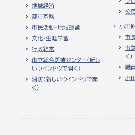
プ
地域経済
公
都市基盤
小田
市民活動・地域運営
市
文化・生涯学習
市
行政経営
く）
市立総合医療センター（新し
職
いウインドウで開く）
小
消防（新しいウインドウで開
く）