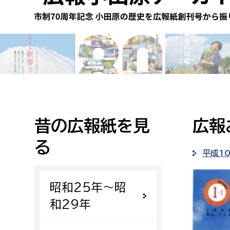
高校生・大学生など
若者
妊産婦
市民部
防災部
地域政策課
防災対
高齢者
地域安全課
昔の広報紙を見
広報
障がい者
人権・男女共同参画課
る
戸籍住民課
平成1
傷病者
昭和25年〜昭
事業者
和29年
福祉健康部
子ども
労働者