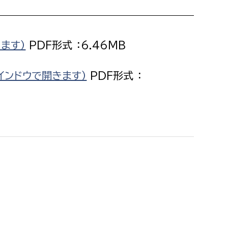
消防課
警防第1課
ます）
PDF形式 ：6.46MB
警防第2課
局
監査事務局
インドウで開きます）
PDF形式 ：
局
監査事務局