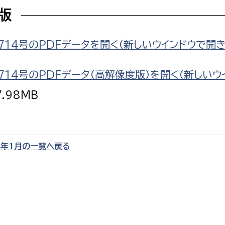
F版
714号のPDFデータを開く（新しいウインドウで開き
選挙管理委員会事務
714号のPDFデータ（高解像度版）を開く（新しいウ
7.98MB
務課
選挙管理委員会事務
食課
導課
0年1月の一覧へ戻る
務課