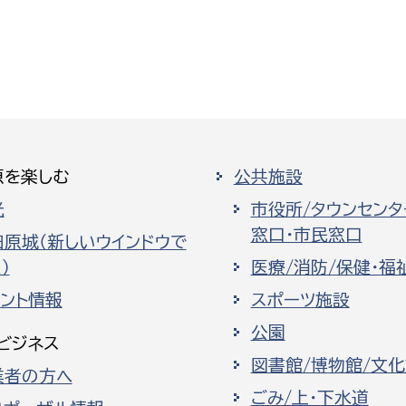
原を楽しむ
公共施設
光
市役所/タウンセンタ
窓口・市民窓口
田原城（新しいウインドウで
）
医療/消防/保健・福
ベント情報
スポーツ施設
公園
ビジネス
図書館/博物館/文
業者の方へ
ごみ/上・下水道