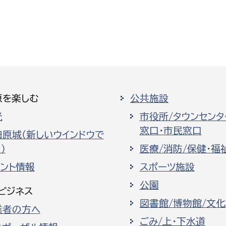
原を楽しむ
公共施設
光
市役所/タウンセンタ
窓口・市民窓口
田原城（新しいウインドウで
）
医療/消防/保健・福
ベント情報
スポーツ施設
公園
ビジネス
図書館/博物館/文
業者の方へ
ごみ/上・下水道