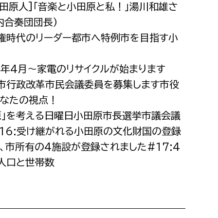
く小田原人]「音楽と小田原と私！」湯川和雄さ
消防課
内合奏団団長）
警防第1課
分権時代のリーダー都市へ特例市を目指す小
警防第2課
局
監査事務局
13年4月〜家電のリサイクルが始まります
原市行政改革市民会議委員を募集します市役
局
監査事務局
なたの視点！
田原」を考える日曜日小田原市長選挙市議会議
16:受け継がれる小田原の文化財国の登録
、市所有の4施設が登録されました#17:4
人口と世帯数