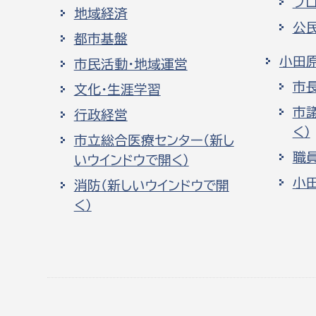
プ
地域経済
公
都市基盤
小田
市民活動・地域運営
市
文化・生涯学習
市
行政経営
く）
市立総合医療センター（新し
職
いウインドウで開く）
小
消防（新しいウインドウで開
く）