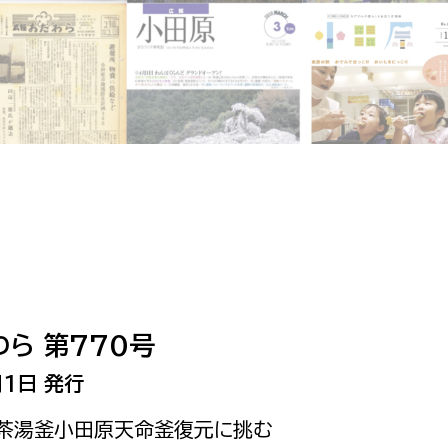
相談をしたい
支払いをしたい
働きたい
環境部
環境政策課
遊びたい
ゼロカーボン推進課
小田原のことを知りたい
環境保護課
環境事業センター
イベント・講座などに参加したい
ら 第770号
務所
まちづくりに関わりたい
1日 発行
都市部
名茶湯釜小田原天命釜復元に挑む