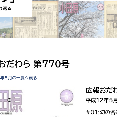
防災・安全
市税総務課
市民税課
福祉・健康
資産税課
環境・エネルギー
文化部
策課
文化政策課
地域経済
生涯学習課
おだわら 第770号
都市基盤
文化財課
図書館
2年5月の一覧へ戻る
文化・生涯学習
スポーツ課
広報おだわ
小田原城総合管理事
市民活動・地域づくり
平成12年5月
若者部
経済部
#01:幻の
行政経営