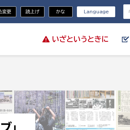
色変更
読上げ
かな
Language
いざと
いうときに
分野を選択
総務部
戸籍
災・ハザードマップ
避難場所
策課
総務課
税
職員課
ネジメント課
財産管理課
教育・子育て
ル推進課
契約検査課