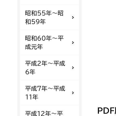
建築課
昭和55年〜昭
和59年
上下水道局
教育部
昭和60年〜平
成元年
経営総務課
教育総
給排水業務課
保健給
平成2年〜平成
水道整備課
教育指
6年
下水道整備課
浄水管理課
平成7年〜平成
11年
農業委員会事務局
議会局
PD
農業委員会事務局
議会総
平成12年〜平