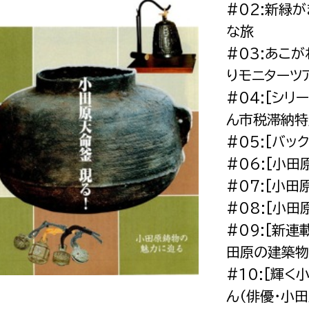
#02:新緑
政策課
産業政策課
観光
な旅
若者支援課
観光課
#03:あこ
農政課
消防
りモニターツ
水産海浜課
#04:[シ
病院
ん市税滞納特
#05:[バッ
市議会
#06:[小
理者
市立総合医療センタ
#07:[小
患者サポートセンター
#08:[小
病院管理局：経営管理
#09:[新
病院管理局：施設用度
田原の建築物
#10:[輝
病院管理局：医事課
ん（俳優・小