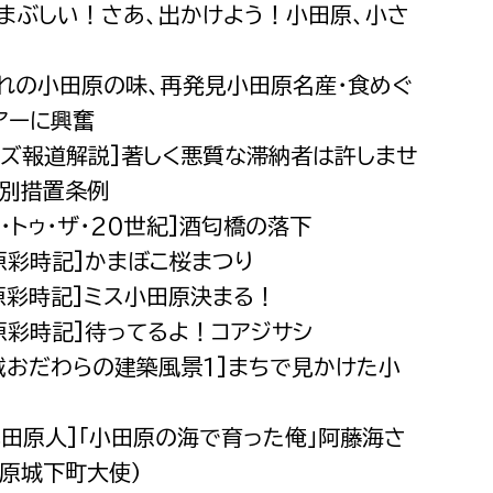
がまぶしい！さあ、出かけよう！小田原、小さ
都市政策課
都市計画課
がれの小田原の味、再発見小田原名産・食めぐ
地域交通課
アーに興奮
建築指導課
リーズ報道解説]著しく悪質な滞納者は許しませ
開発審査課
別措置条例
ク・トゥ・ザ・20世紀]酒匂橋の落下
田原彩時記]かまぼこ桜まつり
ー
消防
田原彩時記]ミス小田原決まる！
消防総務課
田原彩時記]待ってるよ！コアジサシ
課
予防課
連載おだわらの建築風景1]まちで見かけた小
課
警防計画課
く小田原人]「小田原の海で育った俺」阿藤海さ
救急課
田原城下町大使）
情報司令課