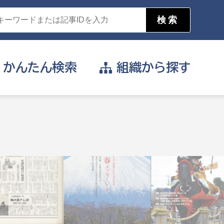
かんたん
検索
組織から
探す
目的を選択
公営事業部
支援や給付を受けたい
消防
事業課
届け出や申請をしたい
証明書がほしい