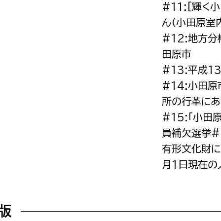
#11:[輝
ん（小田原室
#12:地方
田原市
選挙管理委員会事務
#13:平成
#14:小田
務課
選挙管理委員会事務
所の行革にあ
食課
#15:「小
導課
員補欠選挙#
有形文化財に
月1日現在の
F版
務課