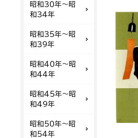
昭和30年〜昭
福祉政策課
子ども
求職者
和34年
生活援護課
子ども
高齢介護課
保育課
外国人
昭和35年〜昭
障がい福祉課
和39年
保険課
ペット
健康づくり課
昭和40年〜昭
和44年
建設部
会計管
建設政策課
出納室
昭和45年〜昭
国県事業推進課
和49年
土木管理課
道水路整備課
昭和50年〜昭
みどり公園課
和54年