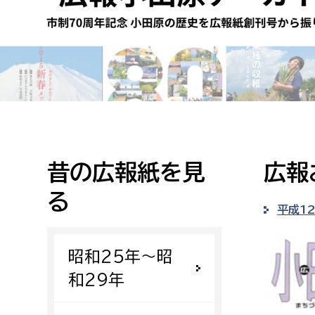
高校生・大学生など
若者
妊産婦
市民部
防災部
地域政策課
防災対
高齢者
地域安全課
昔の広報紙を見
広報
障がい者
人権・男女共同参画課
る
戸籍住民課
平成1
傷病者
昭和25年〜昭
事業者
和29年
福祉健康部
子ども
労働者