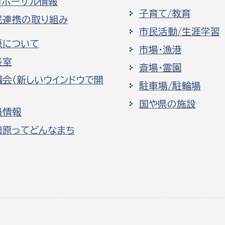
ロポーザル情報
子育て/教育
民連携の取り組み
市民活動/生涯学習
原について
市場・漁港
長室
斎場・霊園
議会（新しいウインドウで開
駐車場/駐輪場
国や県の施設
員情報
田原ってどんなまち