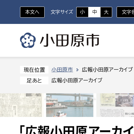
本文へ
文字サイズ
小
中
大
文字
いざというときに
対象者を選択
組織から探す
小田原市
広報小田原アーカイブ
現在位置
広報小田原アーカイブ
足あと
部に属さない室
企画部
新生児・乳幼児
休日救急外来
防
秘書室
企画政
幼稚園児・保育園児
広報広聴室
財政課
コンプライアンス推進室
資産マ
小・中学生
デジタ