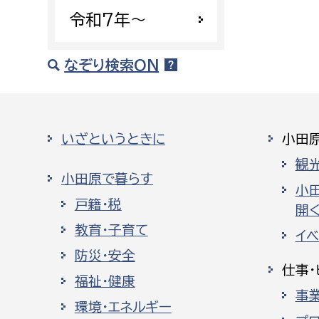
令和7年〜
なぞり検索ON
いざというときに
小田
観
小田原で暮らす
小
戸籍・税
開く
教育・子育て
イ
防災・安全
仕事・
福祉・健康
事
環境・エネルギー