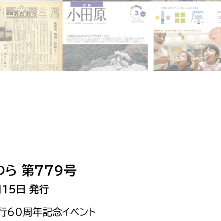
相談をしたい
支払いをしたい
働きたい
環境部
環境政策課
遊びたい
ゼロカーボン推進課
小田原のことを知りたい
環境保護課
環境事業センター
イベント・講座などに参加したい
ら 第779号
務所
まちづくりに関わりたい
15日 発行
都市部
施行60周年記念イベント