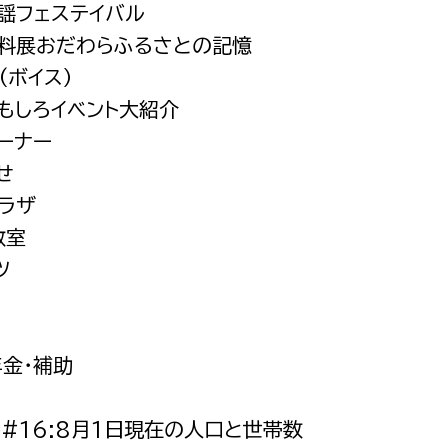
童謡フェステイバル
都市政策課
史料展おだわらふるさとの記憶
都市計画課
e(ボイス）
地域交通課
おもしろイベント大紹介
建築指導課
コーナー
開発審査課
せ
プラザ
教室
ー
消防
ツ
消防総務課
課
予防課
課
警防計画課
年金・補助
救急課
ト#16:8月1日現在の人口と世帯数
情報司令課