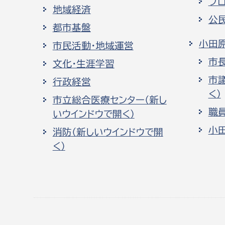
プ
地域経済
公
都市基盤
小田
市民活動・地域運営
市
文化・生涯学習
市
行政経営
く）
市立総合医療センター（新し
職
いウインドウで開く）
小
消防（新しいウインドウで開
く）