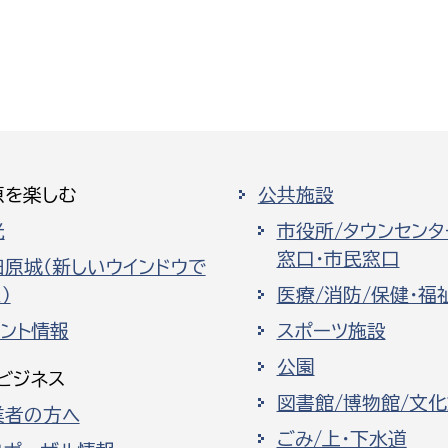
原を楽しむ
公共施設
光
市役所/タウンセンタ
窓口・市民窓口
田原城（新しいウインドウで
）
医療/消防/保健・福
ベント情報
スポーツ施設
公園
ビジネス
図書館/博物館/文
業者の方へ
ごみ/上・下水道