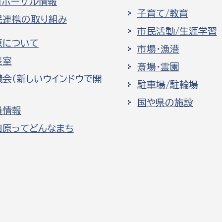
ロポーザル情報
子育て/教育
民連携の取り組み
市民活動/生涯学習
原について
市場・漁港
長室
斎場・霊園
議会（新しいウインドウで開
駐車場/駐輪場
国や県の施設
員情報
田原ってどんなまち