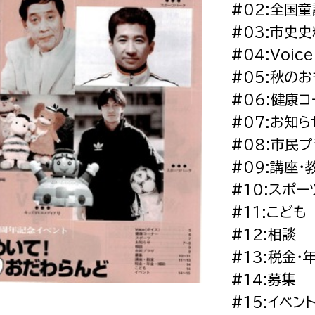
#02:全国
政策課
産業政策課
観光
#03:市史
若者支援課
観光課
#04:Voic
農政課
消防
#05:秋の
水産海浜課
#06:健康
病院
#07:お知ら
#08:市民
市議会
#09:講座・
理者
市立総合医療センタ
#10:スポー
患者サポートセンター
#11:こども
病院管理局：経営管理
#12:相談
病院管理局：施設用度
#13:税金・
#14:募集
病院管理局：医事課
#15:イベン