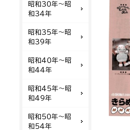
昭和30年〜昭
福祉政策課
子ども
求職者
和34年
生活援護課
子ども
高齢介護課
保育課
外国人
昭和35年〜昭
障がい福祉課
和39年
保険課
ペット
健康づくり課
昭和40年〜昭
和44年
建設部
会計管
建設政策課
出納室
昭和45年〜昭
国県事業推進課
和49年
土木管理課
道水路整備課
昭和50年〜昭
みどり公園課
和54年