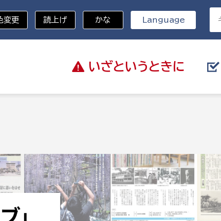
色変更
読上げ
かな
Language
いざと
いうときに
分野を選択
総務部
戸籍
災・ハザードマップ
避難場所
策課
総務課
税
職員課
ネジメント課
財産管理課
教育・子育て
ル推進課
契約検査課