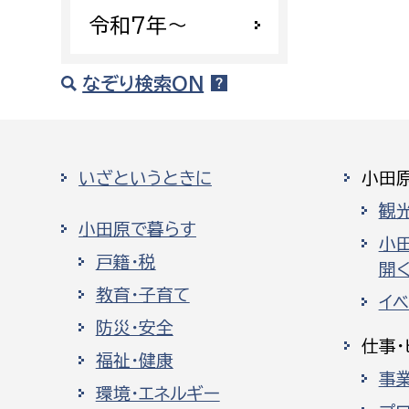
令和7年〜
なぞり検索ON
いざというときに
小田
観
小田原で暮らす
小
戸籍・税
開く
教育・子育て
イ
防災・安全
仕事・
福祉・健康
事
環境・エネルギー