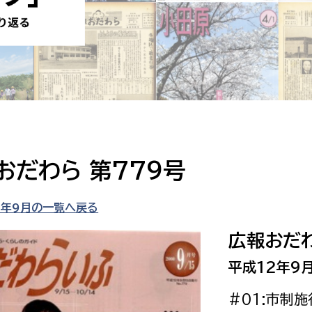
防災・安全
市税総務課
市民税課
福祉・健康
資産税課
環境・エネルギー
文化部
策課
文化政策課
地域経済
生涯学習課
おだわら 第779号
都市基盤
文化財課
図書館
2年9月の一覧へ戻る
文化・生涯学習
スポーツ課
広報おだわ
小田原城総合管理事
市民活動・地域づくり
平成12年9月
若者部
経済部
#01:市制
行政経営