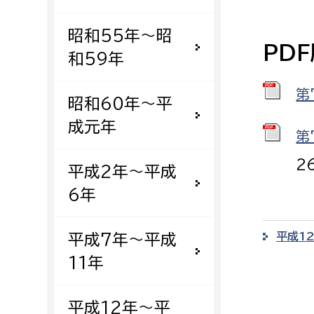
建築課
昭和55年〜昭
PD
和59年
第
上下水道局
教育部
昭和60年〜平
成元年
経営総務課
教育総
第
給排水業務課
保健給
2
平成2年〜平成
水道整備課
教育指
6年
下水道整備課
浄水管理課
平成1
平成7年〜平成
11年
農業委員会事務局
議会局
農業委員会事務局
議会総
平成12年〜平