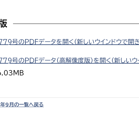
F版
779号のPDFデータを開く（新しいウインドウで開き
選挙管理委員会事務
務課
選挙管理委員会事務
779号のPDFデータ（高解像度版）を開く（新しいウ
食課
6.03MB
導課
2年9月の一覧へ戻る
務課