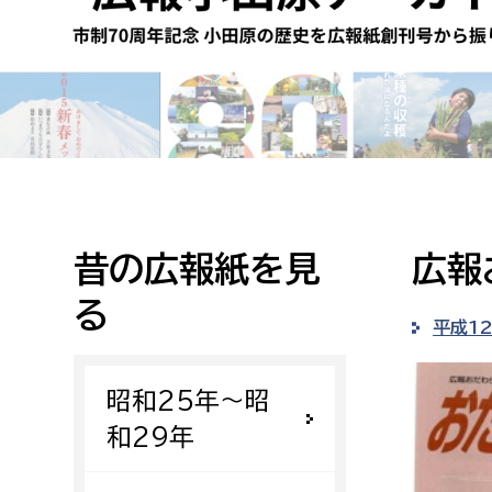
高校生・大学生など
若者
妊産婦
市民部
防災部
地域政策課
防災対
高齢者
地域安全課
昔の広報紙を見
広報
障がい者
人権・男女共同参画課
る
戸籍住民課
平成1
傷病者
昭和25年〜昭
事業者
和29年
福祉健康部
子ども
労働者