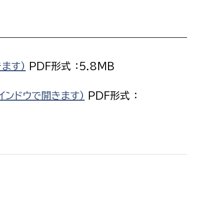
消防課
警防第1課
警防第2課
ます）
PDF形式 ：5.8MB
局
監査事務局
局
監査事務局
インドウで開きます）
PDF形式 ：