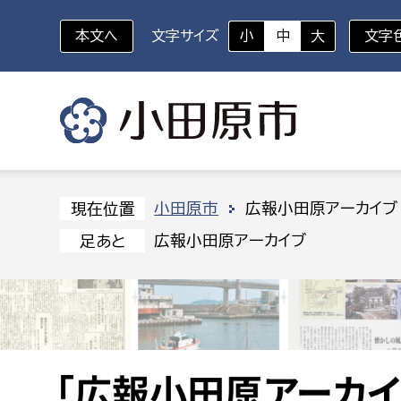
本文へ
文字サイズ
小
中
大
文字
いざというときに
対象者を選択
組織から探す
小田原市
広報小田原アーカイブ
現在位置
広報小田原アーカイブ
足あと
部に属さない室
企画部
新生児・乳幼児
休日救急外来
防
秘書室
企画政
幼稚園児・保育園児
広報広聴室
財政課
コンプライアンス推進室
資産マ
小・中学生
デジタ