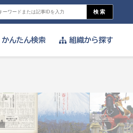
かんたん
検索
組織から
探す
目的を選択
公営事業部
支援や給付を受けたい
消防
事業課
届け出や申請をしたい
証明書がほしい