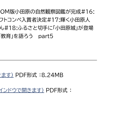
消防課
－ＲＯＭ版小田原の自然観察図鑑が完成#16:
警防第1課
フトコンペ入賞者決定#17:輝く小田原人
警防第2課
ん#18:ふるさと切手に「小田原城」が登場
局
監査事務局
「教育」を語ろう ｐａｒｔ5
局
監査事務局
きます）
PDF形式 ：8.24MB
インドウで開きます）
PDF形式 ：