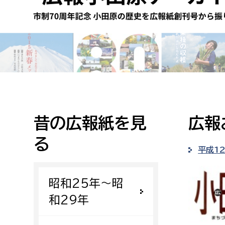
高校生・大学生など
若者
妊産婦
市民部
防災部
地域政策課
防災対
高齢者
地域安全課
昔の広報紙を見
広報
障がい者
人権・男女共同参画課
る
戸籍住民課
平成1
傷病者
昭和25年〜昭
事業者
和29年
福祉健康部
子ども
労働者