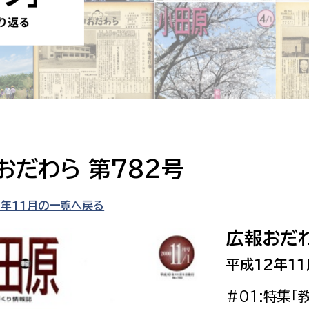
防災・安全
市税総務課
市民税課
福祉・健康
資産税課
環境・エネルギー
文化部
策課
文化政策課
地域経済
生涯学習課
おだわら 第782号
都市基盤
文化財課
図書館
2年11月の一覧へ戻る
文化・生涯学習
スポーツ課
広報おだわ
小田原城総合管理事
市民活動・地域づくり
平成12年11
若者部
経済部
#01:特集「
行政経営