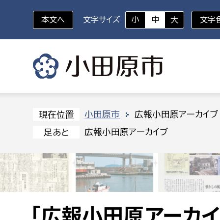
本文へ
文字サイズ
小
中
大
文字
いざというときに
対象者を選択
組織から探す
小田原市
広報小田原アーカイブ
現在位置
広報小田原アーカイブ
足あと
部に属さない室
企画部
新生児・乳幼児
休日救急外来
防
秘書室
企画政
幼稚園児・保育園児
広報広聴室
財政課
コンプライアンス推進室
資産マ
小・中学生
デジタ