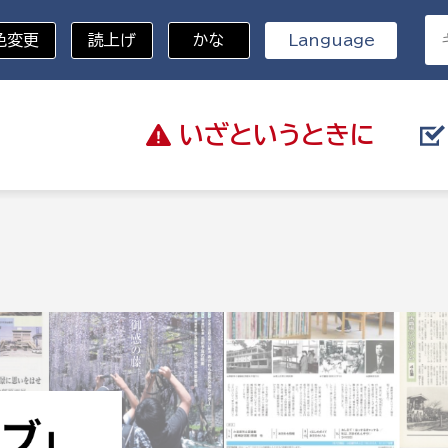
色変更
読上げ
かな
Language
いざと
いうときに
分野を選択
総務部
戸籍
災・ハザードマップ
避難場所
策課
総務課
税
職員課
ネジメント課
財産管理課
教育・子育て
ル推進課
契約検査課