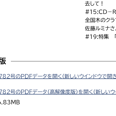
去して！
#15:ＣＤ
全国木のクラ
佐藤ルミナさ
選挙管理委員会事務
#19:特集 
務課
選挙管理委員会事務
食課
F版
導課
782号のPDFデータを開く（新しいウインドウで開
782号のPDFデータ（高解像度版）を開く（新しいウ
6.83MB
務課