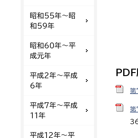
建築課
昭和55年〜昭
和59年
上下水道局
教育部
昭和60年〜平
成元年
経営総務課
教育総
給排水業務課
保健給
PD
平成2年〜平成
水道整備課
教育指
6年
第
下水道整備課
浄水管理課
平成7年〜平成
第
11年
農業委員会事務局
議会局
3
農業委員会事務局
議会総
平成12年〜平