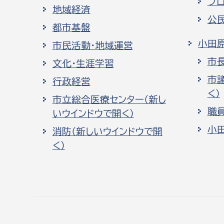
プ
地域経済
公
都市基盤
小田
市民活動・地域運営
市
文化・生涯学習
市
行政経営
く）
市立総合医療センター（新し
職
いウインドウで開く）
小
消防（新しいウインドウで開
く）