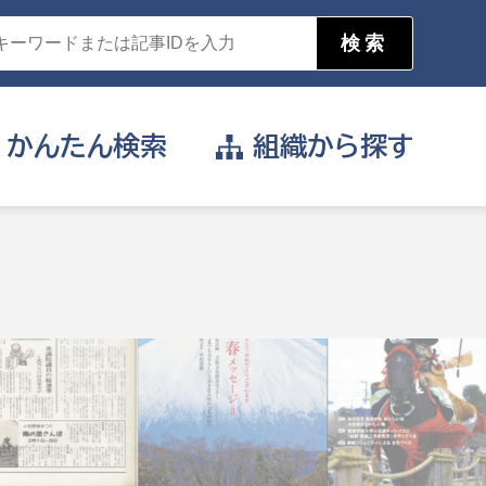
かんたん
検索
組織から
探す
目的を選択
公営事業部
支援や給付を受けたい
消防
事業課
届け出や申請をしたい
証明書がほしい