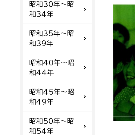
昭和30年〜昭
福祉政策課
子ども
求職者
和34年
生活援護課
子ども
高齢介護課
保育課
外国人
昭和35年〜昭
障がい福祉課
和39年
保険課
ペット
健康づくり課
昭和40年〜昭
和44年
建設部
会計管
建設政策課
出納室
昭和45年〜昭
国県事業推進課
和49年
土木管理課
道水路整備課
昭和50年〜昭
みどり公園課
和54年