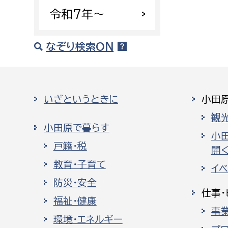
令和7年〜
なぞり検索ON
いざというときに
小田
観
小田原で暮らす
小
戸籍・税
開く
教育・子育て
イ
防災・安全
仕事・
福祉・健康
事
環境・エネルギー