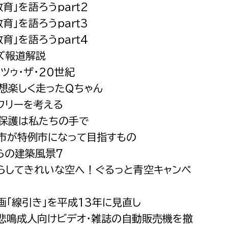
教育」を語ろうｐａｒｔ2
都市政策課
教育」を語ろうｐａｒｔ3
都市計画課
教育」を語ろうｐａｒｔ4
地域交通課
ーズ報道解説
建築指導課
・ツゥ・ザ・20世紀
開発審査課
随想楽しく走ったＱちゃん
アフリーを考える
の保護は私たちの手で
ー
消防
原市が特例市になって目指すもの
消防総務課
わらの建築風景7
課
予防課
減らしてきれいな空へ！ぐるっと青空キャンペ
課
警防計画課
計画「線引き」を平成13年に見直し
救急課
の悲鳴成人向けビデオ・雑誌の自動販売機を撤
情報司令課