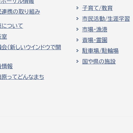
ロポーザル情報
子育て/教育
民連携の取り組み
市民活動/生涯学習
原について
市場・漁港
長室
斎場・霊園
議会（新しいウインドウで開
駐車場/駐輪場
国や県の施設
員情報
田原ってどんなまち