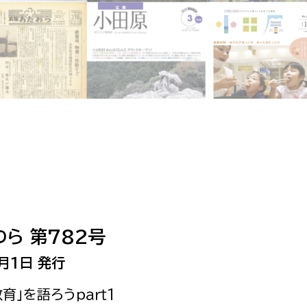
相談をしたい
支払いをしたい
働きたい
環境部
環境政策課
遊びたい
ゼロカーボン推進課
小田原のことを知りたい
環境保護課
環境事業センター
イベント・講座などに参加したい
ら 第782号
務所
まちづくりに関わりたい
月1日 発行
都市部
教育」を語ろうｐａｒｔ1