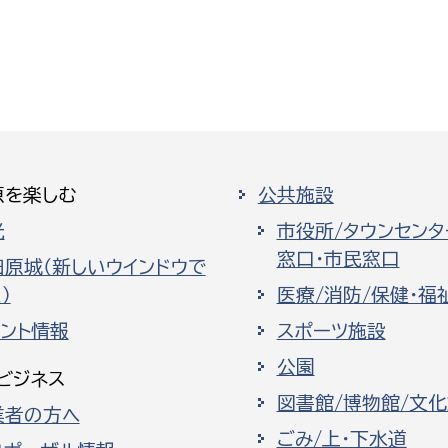
原を楽しむ
公共施設
光
市役所/タウンセンタ
窓口・市民窓口
田原城（新しいウインドウで
）
医療/消防/保健・福
ベント情報
スポーツ施設
公園
ビジネス
図書館/博物館/文
業者の方へ
ごみ/上・下水道