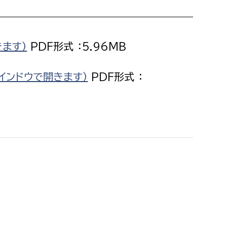
消防課
警防第1課
警防第2課
きます）
PDF形式 ：5.96MB
局
監査事務局
インドウで開きます）
PDF形式 ：
局
監査事務局