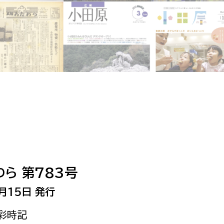
相談をしたい
支払いをしたい
働きたい
環境部
環境政策課
遊びたい
ゼロカーボン推進課
小田原のことを知りたい
環境保護課
環境事業センター
イベント・講座などに参加したい
ら 第783号
務所
まちづくりに関わりたい
月15日 発行
都市部
原彩時記