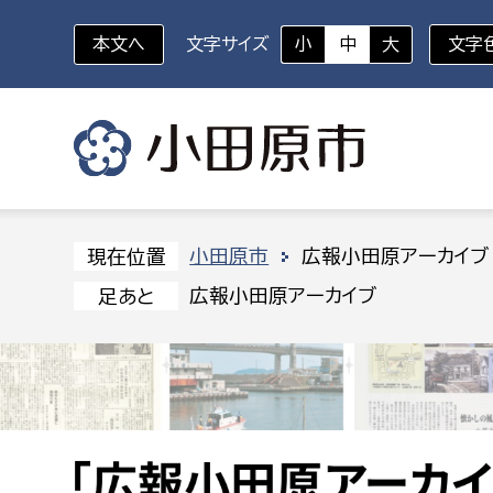
本文へ
文字サイズ
小
中
大
文字
いざというときに
対象者を選択
組織から探す
小田原市
広報小田原アーカイブ
現在位置
広報小田原アーカイブ
足あと
部に属さない室
企画部
新生児・乳幼児
休日救急外来
防
秘書室
企画政
幼稚園児・保育園児
広報広聴室
財政課
コンプライアンス推進室
資産マ
小・中学生
デジタ