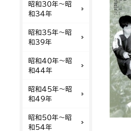
昭和30年〜昭
福祉政策課
子ども
求職者
和34年
生活援護課
子ども
高齢介護課
保育課
外国人
昭和35年〜昭
障がい福祉課
和39年
保険課
ペット
健康づくり課
昭和40年〜昭
和44年
建設部
会計管
建設政策課
出納室
昭和45年〜昭
国県事業推進課
和49年
土木管理課
道水路整備課
昭和50年〜昭
みどり公園課
和54年