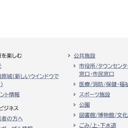
原を楽しむ
公共施設
光
市役所/タウンセンタ
窓口・市民窓口
田原城（新しいウインドウで
）
医療/消防/保健・福
ベント情報
スポーツ施設
公園
ビジネス
図書館/博物館/文
業者の方へ
ごみ/上・下水道