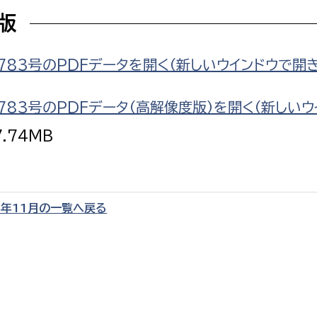
F版
783号のPDFデータを開く（新しいウインドウで開
選挙管理委員会事務
783号のPDFデータ（高解像度版）を開く（新しいウ
務課
選挙管理委員会事務
7.74MB
食課
導課
2年11月の一覧へ戻る
務課