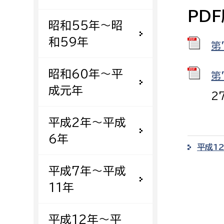
建築課
PD
昭和55年〜昭
和59年
第
上下水道局
教育部
昭和60年〜平
第
成元年
経営総務課
教育総
2
給排水業務課
保健給
平成2年〜平成
水道整備課
教育指
6年
下水道整備課
平成1
浄水管理課
平成7年〜平成
11年
農業委員会事務局
議会局
農業委員会事務局
議会総
平成12年〜平