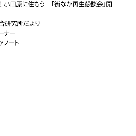
だ！小田原に住もう 「街なか再生懇談会」開
都市政策課
都市計画課
総合研究所だより
地域交通課
ーナー
建築指導課
かノート
開発審査課
ー
消防
消防総務課
課
予防課
課
警防計画課
救急課
情報司令課