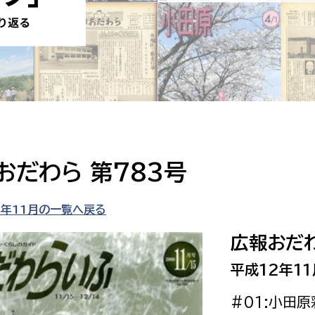
防災・安全
市税総務課
市民税課
福祉・健康
資産税課
環境・エネルギー
文化部
策課
文化政策課
地域経済
生涯学習課
おだわら 第783号
都市基盤
文化財課
図書館
2年11月の一覧へ戻る
文化・生涯学習
スポーツ課
広報おだわ
小田原城総合管理事
市民活動・地域づくり
平成12年11
若者部
経済部
#01:小田
行政経営