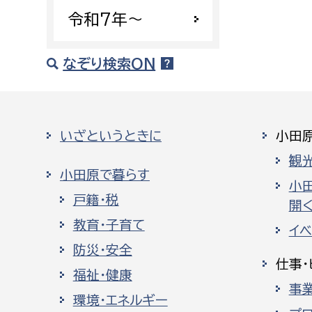
令和7年〜
なぞり検索ON
いざというときに
小田
観
小田原で暮らす
小
戸籍・税
開く
教育・子育て
イ
防災・安全
仕事・
福祉・健康
事
環境・エネルギー