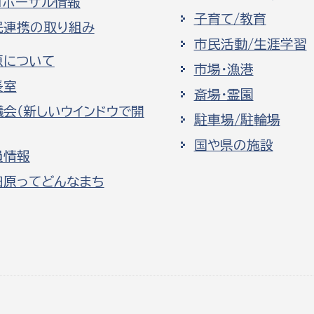
ロポーザル情報
子育て/教育
民連携の取り組み
市民活動/生涯学習
原について
市場・漁港
長室
斎場・霊園
議会（新しいウインドウで開
駐車場/駐輪場
国や県の施設
員情報
田原ってどんなまち