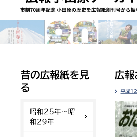
高校生・大学生など
若者
妊産婦
市民部
防災部
地域政策課
防災対
高齢者
地域安全課
昔の広報紙を見
広報
障がい者
人権・男女共同参画課
る
戸籍住民課
平成1
傷病者
昭和25年〜昭
事業者
和29年
福祉健康部
子ども
労働者