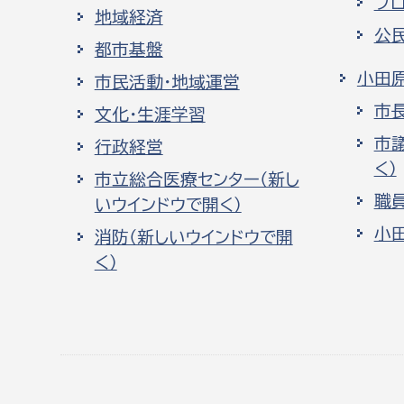
プ
地域経済
公
都市基盤
小田
市民活動・地域運営
市
文化・生涯学習
市
行政経営
く）
市立総合医療センター（新し
職
いウインドウで開く）
小
消防（新しいウインドウで開
く）