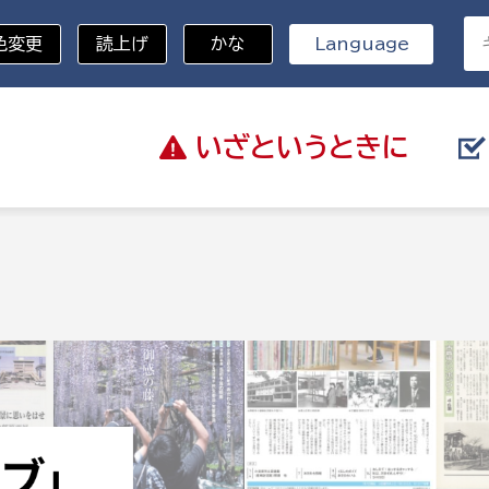
色変更
読上げ
かな
Language
いざと
いうときに
分野を選択
総務部
戸籍
災・ハザードマップ
避難場所
策課
総務課
税
職員課
ネジメント課
財産管理課
教育・子育て
ル推進課
契約検査課