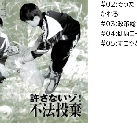
#02:そう
政策課
産業政策課
観光
かれる
若者支援課
観光課
#03:政策
農政課
消防
#04:健康コ
水産海浜課
#05:すこや
病院
市議会
理者
市立総合医療センタ
患者サポートセンター
病院管理局：経営管理
病院管理局：施設用度
病院管理局：医事課