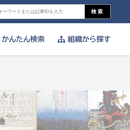
かんたん
検索
組織から
探す
目的を選択
公営事業部
支援や給付を受けたい
消防
事業課
届け出や申請をしたい
証明書がほしい