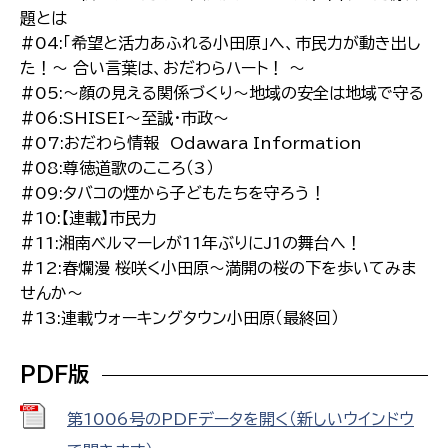
題とは
#04:「希望と活力あふれる小田原」へ、市民力が動き出し
た！〜 合い言葉は、おだわらハート！ 〜
#05:〜顔の見える関係づくり〜地域の安全は地域で守る
#06:SHISEI〜至誠・市政〜
#07:おだわら情報 Odawara Information
#08:尊徳道歌のこころ（3）
#09:タバコの煙から子どもたちを守ろう！
#10:【連載】市民力
#11:湘南ベルマーレが11年ぶりにJ1の舞台へ！
#12:春爛漫 桜咲く小田原〜満開の桜の下を歩いてみま
せんか〜
#13:連載ウォーキングタウン小田原（最終回）
PDF版
第1006号のPDFデータを開く（新しいウインドウ