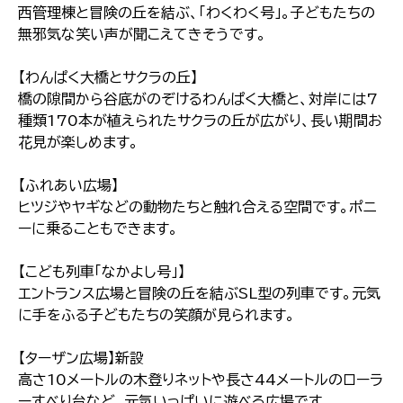
西管理棟と冒険の丘を結ぶ、「わくわく号」。子どもたちの
無邪気な笑い声が聞こえてきそうです。
【わんぱく大橋とサクラの丘】
橋の隙間から谷底がのぞけるわんぱく大橋と、対岸には7
種類170本が植えられたサクラの丘が広がり、長い期間お
花見が楽しめます。
【ふれあい広場】
ヒツジやヤギなどの動物たちと触れ合える空間です。ポニ
ーに乗ることもできます。
【こども列車「なかよし号」】
エントランス広場と冒険の丘を結ぶSL型の列車です。元気
に手をふる子どもたちの笑顔が見られます。
【ターザン広場】新設
高さ10メートルの木登りネットや長さ44メートルのローラ
ーすべり台など、元気いっぱいに遊べる広場です。