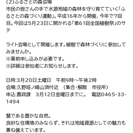
(2)ふるさとの森会場
市民の皆さんの手で水源地域の森林を守り育てていく「ふ
るさとの森づくり運動」。平成16年から開催、今年で7回
目。今回は5月23日に開かれる「第61回全国植樹祭」のサ
テ
ライト会場として開催します。植樹で森林づくりに参加して
みませんか。
※事前申し込みが必要です。
※詳細は参加者にお知らせします。
日時:3月20日土曜日 午前9時〜午後2時
会場:久野塔ノ峰山頂付近 (集合・解散 市役所)
申込:農政課 3月12日金曜日までに。 電話0465-33-
1494
盤である豊かな自然。
良好な住環境のみならず、それは地域資源としての魅力も
兼ね備えています。