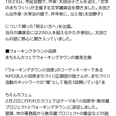
1月23日、市民会館で、作家・太田治子さんを迎え、「文学
のまちづくり」が主催する文学講演会を開きました。太田さ
んは作家・太宰治の娘で、昨年秋に、父と母(太田静子)
について綴った「明るい方へ」を出版。
当日の講演会には200人を超えるかたが参加し、太田さ
んの話に熱心に聞き入っていました。
■ウォーキングタウン小田原
まちえんカフェでウォーキングタウンの意見交換
「ウォーキングタウン小田原」のコーディネーターである
NPO法人小田原まちづくり応援団の皆さんが、まちづくり
活動のネットワークの“場”として毎月1回開いている「ま
ちえんカフェ」。
2月2日に行われたカフェではテーマを「小田原市・無尽蔵
プロジェクトとウォーキングタウン」に設定しました。
冒頭、市の事務局から無尽蔵プロジェクトの趣旨などの説