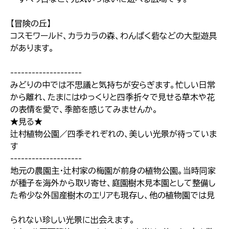
【冒険の丘】
コスモワールド、カラカラの森、わんぱく砦などの大型遊具
があります。
--------------------
みどりの中では不思議と気持ちが安らぎます。忙しい日常
から離れ、たまにはゆっくりと四季折々で見せる草木や花
の表情を愛で、季節を感じてみませんか。
★見る★
辻村植物公園／四季それぞれの、美しい光景が待っていま
す
--------------------
地元の農園主・辻村家の梅園が前身の植物公園。当時同家
が種子を海外から取り寄せ、庭園樹木見本園として整備し
た希少な外国産樹木のエリアも現存し、他の植物園では見
られない珍しい光景に出会えます。