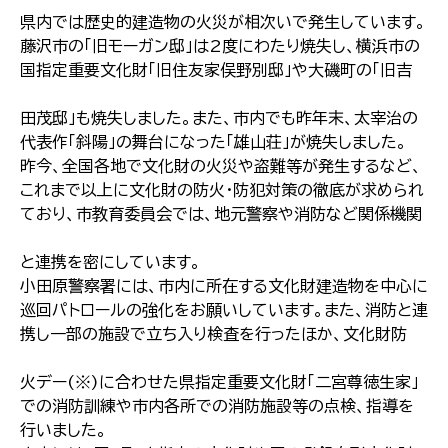
県内では歴史的建造物の火災が相次いで発生しています。
藤沢市の「旧モーガン邸」は2度にわたり焼失し、横浜市の
国指定重要文化財「旧住友家俣野別邸」や大磯町の「旧吉
田茂邸」も焼失しました。また、市内でも昨年末、太宰治の
代表作「斜陽」の舞台になった「雄山荘」が焼失しました。
昨今、全国各地で文化財の火災や盗難等が発生するなど、
これまで以上に文化財の防火・防犯対策の徹底が求められ
ており、市教育委員会では、地元警察や消防など関係機関
と連携を密にしています。
小田原警察署には、市内に所在する文化財建造物を中心に
巡回パトロールの強化をお願いしています。また、消防と連
携し一部の施設で立ち入り検査を行ったほか、文化財防
火デー(※)に合わせた県指定重要文化財「二宮尊徳生家」
での消防訓練や市内各所での消防施設等の点検、指導を
行いました。