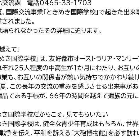
交流課 電話0465-33-1703
夏、国際交流事業「ときめき国際学校」で起きた出来
道されました。
は語られなかったその詳細に迫ります。
越えて」
めき国際学校」は、友好都市オーストラリア・マンリ
れぞれ25人程度の中高生が1か月にわたり、お互い
事業も、お互いの関係者が熱い気持ちでかかわり続け
夏、この長年の交流の重みを感じさせる出来事があ
遺品である手帳が、66年の時間を越えて遺族の元に
めき国際学校だからこそ、見てもらいたい
き国際学校は、健全な青少年育成はもちろん、世界
、戦争を伝え、平和を訴える「大砲博物館」を必ず訪れ