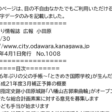
のページは、目の不自由なかたでもご利用いただける
文字データのみを記載しました。
================
くり情報誌 広報 小田原
/30
//www.city.odawara.kanagawa.jp
年4月1日発行 No.1008
================
====目次========
:66年ぶりの父の手帳〜「ときめき国際学校」が生ん
平成21年度3月補正予算の概要
:国指定史跡小田原城跡「八幡山古郭東曲輪」がオープ
:新たな総合計画素案に対する意見を募集します
子ども手当が始まります