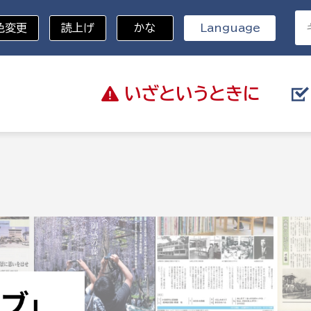
色変更
読上げ
かな
Language
いざと
いうときに
分野を選択
総務部
戸籍
災・ハザードマップ
避難場所
策課
総務課
税
職員課
ネジメント課
財産管理課
教育・子育て
ル推進課
契約検査課