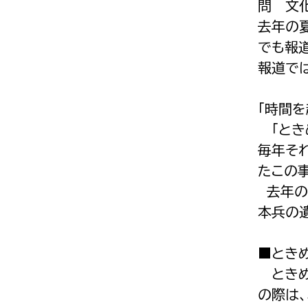
問 文化
去年の
でも報
報道で
「時間を
「とき
毎年そ
たこの
去年の
本兵の
■とき
ときめ
の際は