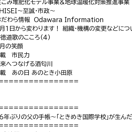
:生ごみ堆肥化モデル事業&地球温暖化対策推進事業
SHISEI〜至誠・市政〜
だわら情報 Odawara Information
4月1日から変わります！ 組織・機構の変更などに
尊徳道歌のこころ(4)
今月の笑顔
連載 市民力
未来へつなげる酒匂川
連載 あの日 あのとき小田原
================
================
:66年ぶりの父の手帳〜「ときめき国際学校」が生ん
================