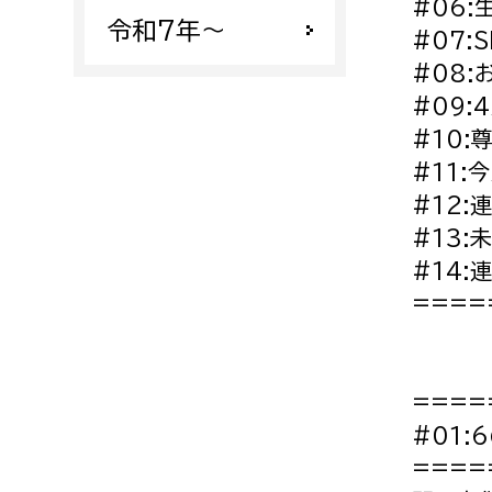
#06
令和7年〜
#07:
#08:お
#09:
#10:
#11:
#12:
#13:
#14:
====
====
#01
====