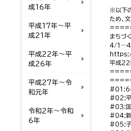
成16年
※以下
ため、
平成17年〜平
====
成21年
まちづ
4/1─4
平成22年〜平
https:
平成22
成26年
====
====
平成27年〜令
#01
和元年
#02:
#03
令和2年〜令和
#04
6年
#05: