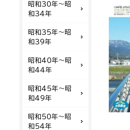
昭和30年〜昭
福祉政策課
子ども
求職者
和34年
生活援護課
子ども
高齢介護課
保育課
外国人
昭和35年〜昭
障がい福祉課
和39年
保険課
ペット
健康づくり課
昭和40年〜昭
和44年
建設部
会計管
建設政策課
出納室
昭和45年〜昭
国県事業推進課
和49年
土木管理課
道水路整備課
昭和50年〜昭
みどり公園課
和54年