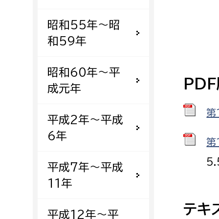
建築課
昭和55年〜昭
和59年
上下水道局
教育部
昭和60年〜平
PD
成元年
経営総務課
教育総
給排水業務課
保健給
第
平成2年〜平成
水道整備課
教育指
6年
第
下水道整備課
浄水管理課
5
平成7年〜平成
11年
農業委員会事務局
議会局
テキ
農業委員会事務局
議会総
平成12年〜平