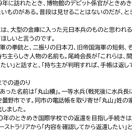
9年に訪れたとき、博物館のデビット係官がときめ
たいものがある。普段は見せることはないのだが、と
は、大型の金庫に入った元日本兵のものと思われる
てほしいと言うのです。
軍の拳銃と、二振りの日本刀、旧帝国海軍の短剣、そ
持ち主らしき人物の名前も。尾崎会長が「これらは、
りたい」と話すと、「持ち主が判明すれば、手帳は返し
までの道のり
あった名前は「丸山續」。一等水兵(戦死後に水兵長
安曇野市です。同市の電話帳を取り寄せ「丸山」姓の
出しました。
0年のときめき国際学校での返還を目指し手続きは
オーストラリアから「内容を確認してから返還したい」