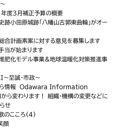
〜
都市政策課
21年度3月補正予算の概要
都市計画課
定史跡小田原城跡「八幡山古郭東曲輪」がオー
地域交通課
建築指導課
な総合計画素案に対する意見を募集します
開発審査課
も手当が始まります
み堆肥化モデル事業&地球温暖化対策推進事
ー
消防
SEI〜至誠・市政〜
消防総務課
情報 Odawara Information
課
予防課
1日から変わります！ 組織・機構の変更などに
課
警防計画課
らせ
歌のこころ(4)
救急課
笑顔
情報司令課