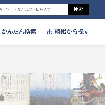
かんたん
検索
組織から
探す
目的を選択
公営事業部
支援や給付を受けたい
消防
事業課
届け出や申請をしたい
証明書がほしい