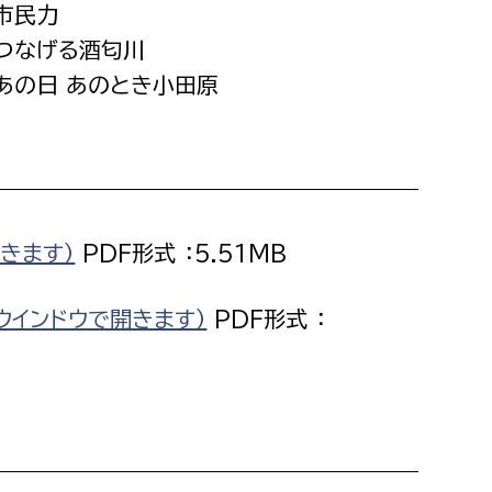
 市民力
消防課
へつなげる酒匂川
警防第1課
 あの日 あのとき小田原
警防第2課
局
監査事務局
局
監査事務局
きます）
PDF形式 ：5.51MB
ウインドウで開きます）
PDF形式 ：