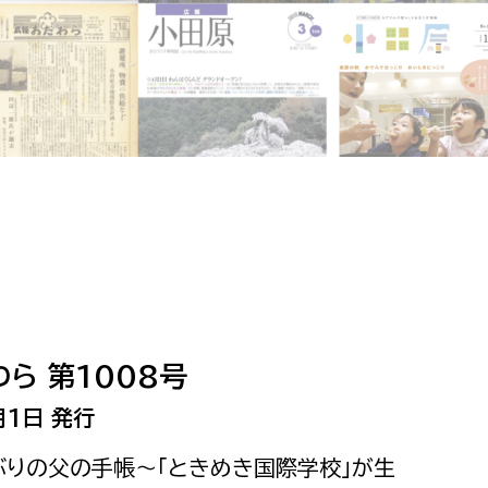
相談をしたい
支払いをしたい
働きたい
環境部
環境政策課
遊びたい
ゼロカーボン推進課
小田原のことを知りたい
環境保護課
環境事業センター
イベント・講座などに参加したい
ら 第1008号
務所
まちづくりに関わりたい
月1日 発行
都市部
年ぶりの父の手帳〜「ときめき国際学校」が生