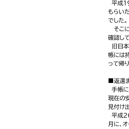
平成1
もらい
でした。
そこに
確認し
旧日本
帳には
って帰
■返還
手帳に
現在の
見付け
平成2
月に、