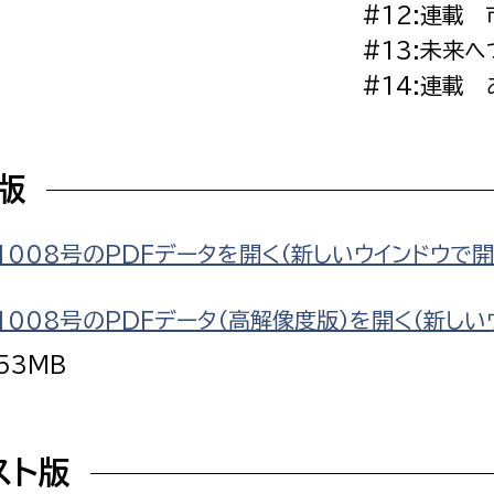
#12:連載
#13:未来
#14:連載
選挙管理委員会事務
F版
務課
選挙管理委員会事務
食課
1008号のPDFデータを開く（新しいウインドウで開
導課
1008号のPDFデータ（高解像度版）を開く（新しい
.53MB
スト版
務課