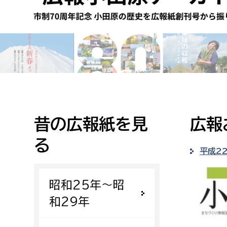
高校生・大学生など
若者
妊産婦
市民部
防災部
地域政策課
防災対
高齢者
地域安全課
昔の広報紙を見
広報
障がい者
人権・男女共同参画課
る
戸籍住民課
平成2
傷病者
昭和25年〜昭
事業者
和29年
福祉健康部
子ども
労働者