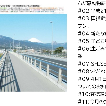
んだ感動物語
政策課
産業政策課
観光
#02:平成
若者支援課
観光課
#03:国指
農政課
消防
プン！
水産海浜課
#04:新た
病院
#05:子ど
#06:生ご
市議会
業
理者
市立総合医療センタ
#07:SHI
患者サポートセンター
#08:おだわら
病院管理局：経営管理
#09:4月
病院管理局：施設用度
ついてのお知
#10:尊徳道
病院管理局：医事課
#11:今月の