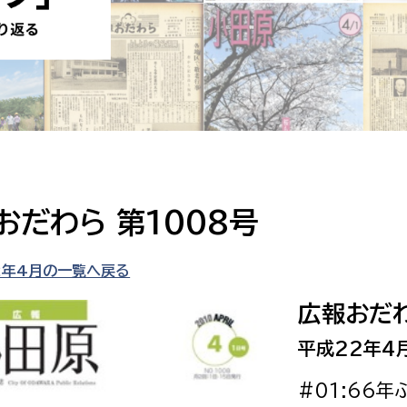
防災・安全
市税総務課
市民税課
福祉・健康
資産税課
環境・エネルギー
文化部
策課
文化政策課
地域経済
生涯学習課
おだわら 第1008号
都市基盤
文化財課
図書館
2年4月の一覧へ戻る
文化・生涯学習
スポーツ課
広報おだわ
小田原城総合管理事
市民活動・地域づくり
平成22年4
若者部
経済部
#01:66
行政経営