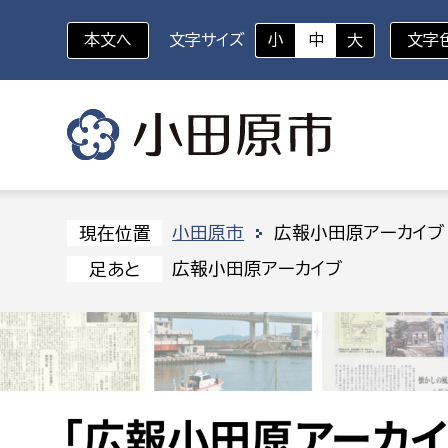
本文へ
文字サイズ
小
中
大
文字
いざというときに
対象者を選択
組織から探す
小田原市
広報小田原アーカイブ
現在位置
広報小田原アーカイブ
足あと
部に属さない室
企画部
新生児・乳幼児
休日救急外来
防
秘書室
企画政
幼稚園児・保育園児
広報広聴室
財政課
コンプライアンス推進室
資産マ
小・中学生
デジタ