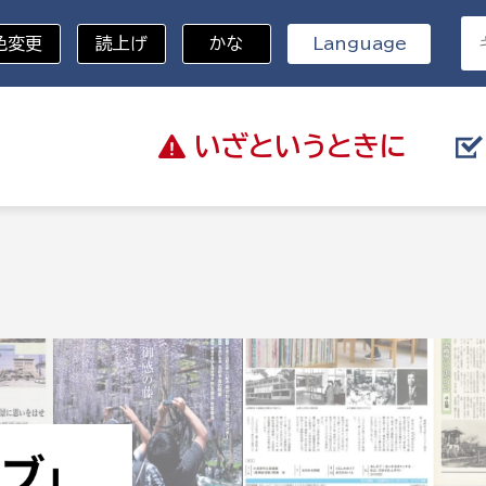
色変更
読上げ
かな
Language
いざと
いうときに
分野を選択
総務部
戸籍
災・ハザードマップ
避難場所
策課
総務課
税
職員課
ネジメント課
財産管理課
教育・子育て
ル推進課
契約検査課