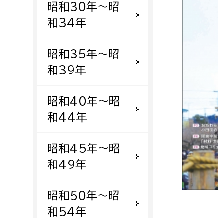
昭和30年〜昭
福祉政策課
子ども
求職者
和34年
生活援護課
子ども
高齢介護課
保育課
外国人
昭和35年〜昭
障がい福祉課
和39年
保険課
ペット
健康づくり課
昭和40年〜昭
和44年
建設部
会計管
建設政策課
出納室
昭和45年〜昭
国県事業推進課
和49年
土木管理課
道水路整備課
昭和50年〜昭
みどり公園課
和54年