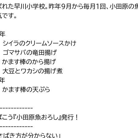
ばれた早川小学校。昨年9月から毎月1回、小田原の
気です。
6年
シイラのクリームソースかけ
 ゴマサバの竜田揚げ
 かます棒のから揚げ
 大豆とワカシの揚げ煮
年
かます棒の天ぷら
------------
ばこう『小田原魚おろし』発行！
------------
さばき方が分からない」