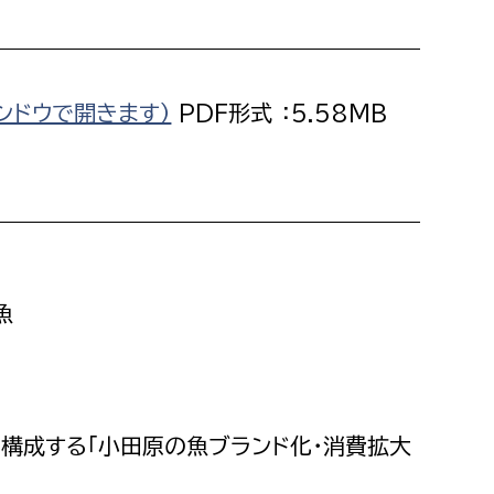
消防課
警防第1課
警防第2課
ンドウで開きます）
PDF形式 ：5.58MB
局
監査事務局
局
監査事務局
魚
構成する「小田原の魚ブランド化・消費拡大