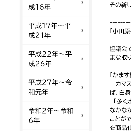
その新
成16年
--------
平成17年〜平
「小田原
成21年
--------
協議会で
平成22年〜平
まな取
成26年
「かます
平成27年〜令
カマス
和元年
ば、白
「多く
なかな
令和2年〜令和
ことが
6年
を商品化