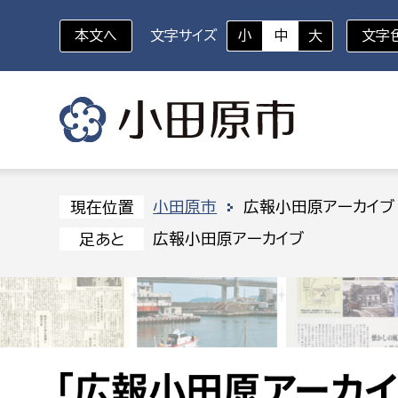
本文へ
文字サイズ
小
中
大
文字
いざというときに
対象者を選択
組織から探す
小田原市
広報小田原アーカイブ
現在位置
広報小田原アーカイブ
足あと
部に属さない室
企画部
新生児・乳幼児
休日救急外来
防
秘書室
企画政
幼稚園児・保育園児
広報広聴室
財政課
コンプライアンス推進室
資産マ
小・中学生
デジタ