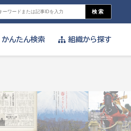
かんたん
検索
組織から
探す
目的を選択
公営事業部
支援や給付を受けたい
消防
事業課
届け出や申請をしたい
証明書がほしい