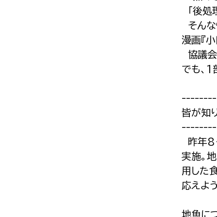
「後処
そんな
漫画『小
協議会
でも、1
--------
皆が知
--------
昨年8
実施。地
用した
応えよ
地魚に