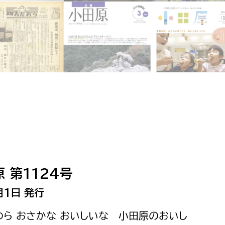
相談をしたい
支払いをしたい
働きたい
環境部
環境政策課
遊びたい
ゼロカーボン推進課
小田原のことを知りたい
環境保護課
環境事業センター
イベント・講座などに参加したい
 第1124号
務所
まちづくりに関わりたい
月1日 発行
都市部
わら おさかな おいしいな 小田原のおいし