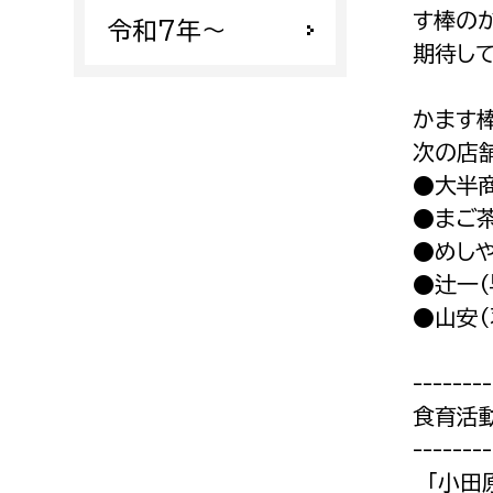
す棒の
令和7年〜
期待し
かます
次の店
●大半商
●まご茶
●めしや
●辻一（
●山安（
--------
食育活
--------
「小田