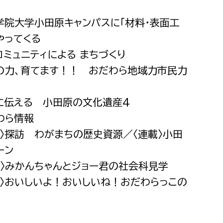
都市政策課
学院大学小田原キャンパスに「材料・表面工
都市計画課
やってくる
地域交通課
コミュニティによる まちづくり
建築指導課
の力、育てます！！ おだわら地域力市民力
開発審査課
に伝える 小田原の文化遺産4
わら情報
ー
消防
載〉探訪 わがまちの歴史資源／〈連載〉小田
消防総務課
ーン
課
予防課
載〉みかんちゃんとジョー君の社会科見学
課
警防計画課
載〉おいしいよ！おいしいね！おだわらっこの
救急課
情報司令課