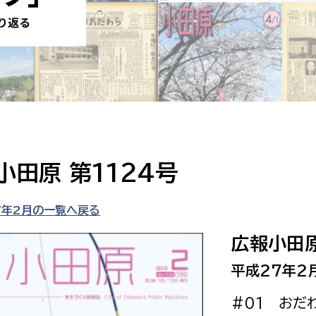
防災・安全
市税総務課
市民税課
福祉・健康
資産税課
環境・エネルギー
文化部
策課
文化政策課
地域経済
生涯学習課
小田原 第1124号
都市基盤
文化財課
図書館
7年2月の一覧へ戻る
文化・生涯学習
スポーツ課
広報小田原
小田原城総合管理事
市民活動・地域づくり
平成27年2
若者部
経済部
#01 おだ
行政経営