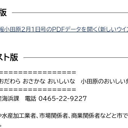
F版
報小田原2月1日号のPDFデータを開く（新しいウイ
選挙管理委員会事務
務課
選挙管理委員会事務
スト版
食課
================
導課
 おだわら おさかな おいしいな 小田原のおいしい
================
産海浜課 電話 0465-22-9227
や水産加工業者、市場関係者、商業関係者などと市で
務課
。