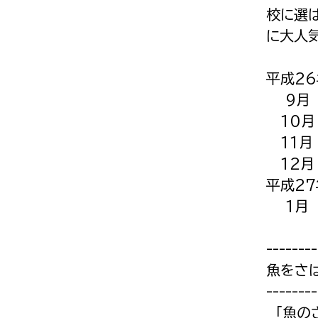
校に選
に大人
平成2
9月 
10月
11月
12月
平成27
1月 
--------
魚をさ
--------
「魚の