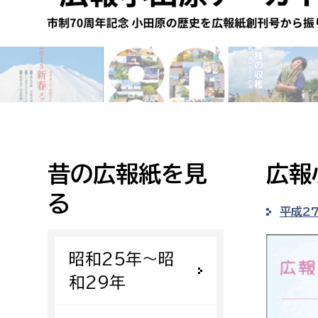
高校生・大学生など
若者
妊産婦
市民部
防災部
地域政策課
防災対
高齢者
地域安全課
昔の広報紙を見
広報
障がい者
人権・男女共同参画課
る
戸籍住民課
平成2
傷病者
昭和25年〜昭
事業者
和29年
福祉健康部
子ども
労働者