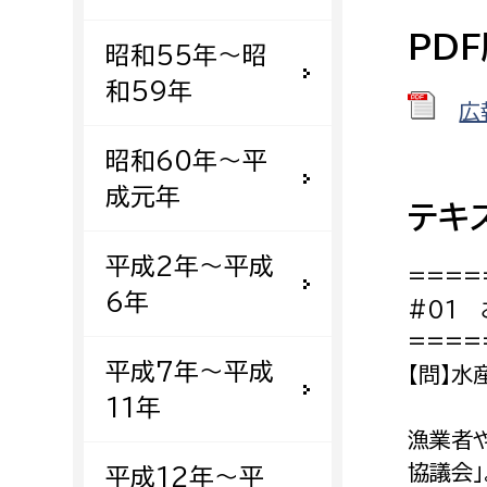
建築課
PD
昭和55年〜昭
和59年
広
上下水道局
教育部
昭和60年〜平
成元年
経営総務課
教育総
テキ
給排水業務課
保健給
平成2年〜平成
====
水道整備課
教育指
6年
#01
下水道整備課
====
浄水管理課
平成7年〜平成
【問】水
11年
農業委員会事務局
議会局
漁業者
農業委員会事務局
議会総
協議会」
平成12年〜平