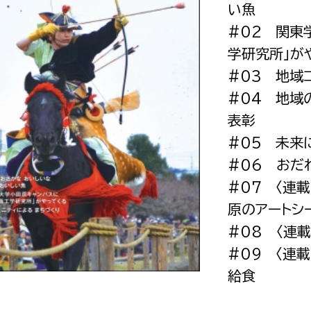
い魚
政策課
産業政策課
観光
#02 関東
若者支援課
観光課
学研究所」が
農政課
消防
#03 地域
水産海浜課
#04 地域
病院
表彰
#05 未来
市議会
#06 おだ
理者
市立総合医療センタ
#07 〈連
患者サポートセンター
原のアートシ
病院管理局：経営管理
#08 〈連
病院管理局：施設用度
#09 〈連
給食
病院管理局：医事課