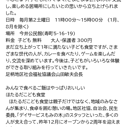
し､楽しめる居場所にしたいとの思いから立ち上げられま
した｡
日時 毎月第2土曜日 11時00分～15時00分 (1月､
8月を除く)
場所 今井公民館(寿町5-16-19)
料金 子ども 無料 大人･保護者 300円
まだ立ち上がって1年に満たない子ども食堂ですが､さま
ざまな世代の人が､カレーを食べたり､ゲームを楽しんだ
り､交流を深めています｡今後は､子どもがいろいろな体験
ができる取り組みを行っていきたいです｡
足柄地区社会福祉協議会山田敏夫会長
みんなで食べるご飯はやっぱりおいしい
ほたるだこども食堂
ほたるだこども食堂は親子だけではなく､地域のみなさ
んが集まり､食卓を囲む憩いの場｡地区社協､自治会､民生
委員､｢デイサービスもみの木｣のスタッフといった､多くの
人が支え合って､昨年12月にオープンから2周年を迎えま