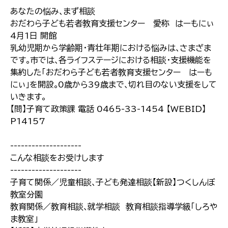
あなたの悩み､まず相談
おだわら子ども若者教育支援センター 愛称 はーもにぃ
4月1日 開館
乳幼児期から学齢期･青壮年期における悩みは､さまざま
です｡市では､各ライフステージにおける相談･支援機能を
集約した｢おだわら子ども若者教育支援センター はーも
にぃ｣を開設｡0歳から39歳まで､切れ目のない支援をして
いきます｡
【問】子育て政策課 電話 0465-33-1454 【WEBID】
P14157
--------------------
こんな相談をお受けします
--------------------
子育て関係／児童相談､子ども発達相談【新設】つくしんぼ
教室分園
教育関係／教育相談､就学相談 教育相談指導学級｢しろや
ま教室｣