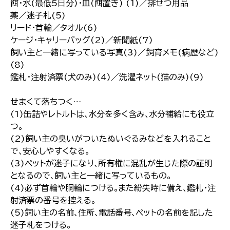
餌･水(最低5日分)･皿(餌置き) (1)／排せつ用品
薬／迷子札(5)
リード･首輪／タオル(6)
ケージ･キャリーバッグ(2)／新聞紙(7)
飼い主と一緒に写っている写真(3)／飼育メモ(病歴など)
(8)
鑑札･注射済票(犬のみ)(4)／洗濯ネット(猫のみ)(9)
せまくて落ちつく…
(1)缶詰やレトルトは､水分を多く含み､水分補給にも役立
つ｡
(2)飼い主の臭いがついたぬいぐるみなどを入れること
で､安心しやすくなる｡
(3)ペットが迷子になり､所有権に混乱が生じた際の証明
となるので､飼い主と一緒に写っているもの｡
(4)必ず首輪や胴輪につける｡また紛失時に備え､鑑札･注
射済票の番号を控える｡
(5)飼い主の名前､住所､電話番号､ペットの名前を記した
迷子札をつける｡