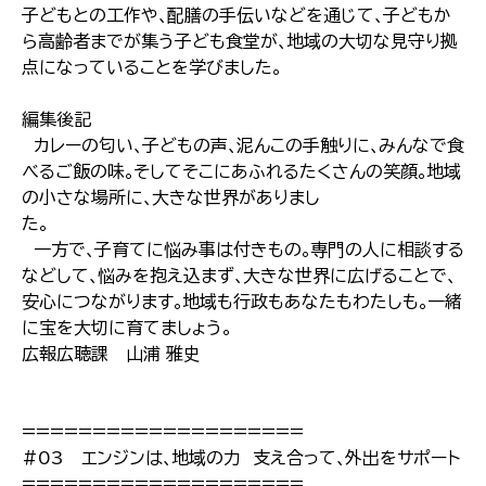
子どもとの工作や､配膳の手伝いなどを通じて､子どもか
ら高齢者までが集う子ども食堂が､地域の大切な見守り拠
点になっていることを学びました｡
編集後記
カレーの匂い､子どもの声､泥んこの手触りに､みんなで食
べるご飯の味｡そしてそこにあふれるたくさんの笑顔｡地域
の小さな場所に､大きな世界がありまし
た｡
一方で､子育てに悩み事は付きもの｡専門の人に相談する
などして､悩みを抱え込まず､大きな世界に広げることで､
安心につながります｡地域も行政もあなたもわたしも｡一緒
に宝を大切に育てましょう｡
広報広聴課 山浦 雅史
====================
#03 エンジンは､地域の力 支え合って､外出をサポート
====================