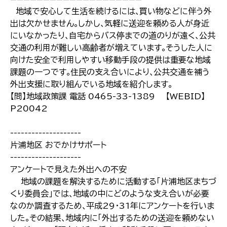
地域で安心して生活を続けるには､買い物などに伴う外
出は欠かせません｡しかし､気軽に送迎を頼める人が身近
にいなかったり､自宅からバス停までの道のりが遠く､公共
交通の利用が難しい高齢者が増えています｡そうした人に
向けた安全で利用しやすい移動手段の提供は重要な地域
課題の一つです｡住民の支え合いにより､公共交通を補う
外出支援に取り組んでいる地域を紹介します｡
【問】地域政策課 電話 0465-33-1389 【WEBID】
P20042
--------------------
片浦地区 おでかけサポート
--------------------
アンケートで見えた外出への不安
地域の課題を解決するために活動する｢片浦地区まちづ
くり委員会｣では､地域の中にどのような支え合いが必要
なのか調査するため､平成29･31年にアンケートを行いま
した｡その結果､地域内に｢外出するための送迎を頼めない