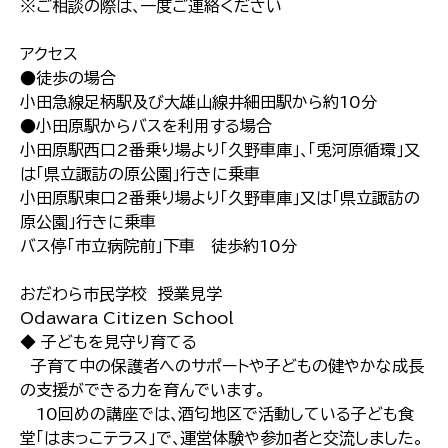
※ご相談の際は､一度ご連絡ください
アクセス
●徒歩の場合
小田急線足柄駅及び大雄山線井細田駅から約10分
●小田原駅からバスを利用する場合
小田原駅西口2番乗り場より｢久野車庫｣､｢兎河原循環｣又
は｢県立諏訪の原公園｣行きに乗車
小田原駅東口2番乗り場より｢久野車庫｣又は｢県立諏訪の
原公園｣行きに乗車
バス停｢市立病院前｣下車 徒歩約10分
おだわら市民学校 授業見学
Odawara Citizen School
◆ 子どもを見守り育てる
子育て中の保護者へのサポートや子どもの健やかな成長
の支援ができる力を育んでいます｡
10回めの講座では､酒匂地区で活動している子ども食
堂｢はまっこテラス｣で､運営体験や参加者と交流しました｡