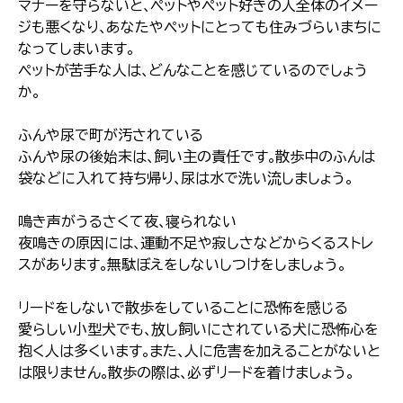
マナーを守らないと､ペットやペット好きの人全体のイメー
ジも悪くなり､あなたやペットにとっても住みづらいまちに
なってしまいます｡
ペットが苦手な人は､どんなことを感じているのでしょう
か｡
ふんや尿で町が汚されている
ふんや尿の後始末は､飼い主の責任です｡散歩中のふんは
袋などに入れて持ち帰り､尿は水で洗い流しましょう｡
鳴き声がうるさくて夜､寝られない
夜鳴きの原因には､運動不足や寂しさなどからくるストレ
スがあります｡無駄ぼえをしないしつけをしましょう｡
リードをしないで散歩をしていることに恐怖を感じる
愛らしい小型犬でも､放し飼いにされている犬に恐怖心を
抱く人は多くいます｡また､人に危害を加えることがないと
は限りません｡散歩の際は､必ずリードを着けましょう｡