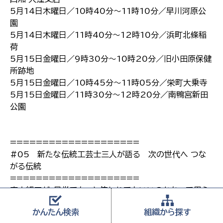
5月14日木曜日／10時40分～11時10分／早川河原公
園
5月14日木曜日／11時40分～12時10分／浜町北條稲
荷
5月15日金曜日／9時30分～10時20分／旧小田原保健
所跡地
5月15日金曜日／10時45分～11時05分／栄町大乗寺
5月15日金曜日／11時30分～12時20分／南鴨宮新田
公園
====================
#05 新たな伝統工芸士三人が語る 次の世代へ つな
がる伝統
====================
寄木細工が､日常でもっと使われてもいいのかなって思う｡
『にわか』ファンみたいな人達を増やしていけたら｡
かんたん
検索
組織から
探す
所澤公