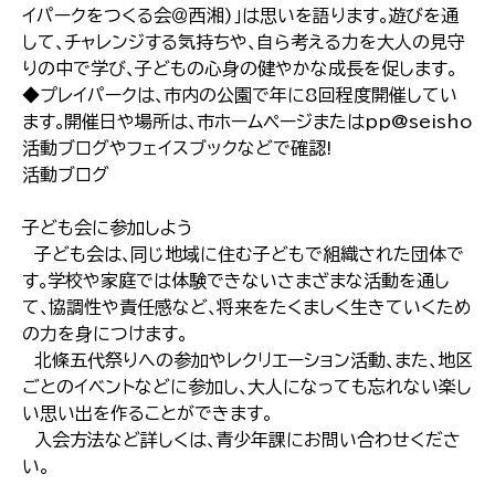
イパークをつくる会＠西湘)｣は思いを語ります｡遊びを通
して､チャレンジする気持ちや､自ら考える力を大人の見守
りの中で学び､子どもの心身の健やかな成長を促します｡
◆プレイパークは､市内の公園で年に8回程度開催してい
ます｡開催日や場所は､市ホームページまたはpp@seisho
活動ブログやフェイスブックなどで確認!
活動ブログ
子ども会に参加しよう
子ども会は､同じ地域に住む子どもで組織された団体で
す｡学校や家庭では体験できないさまざまな活動を通し
て､協調性や責任感など､将来をたくましく生きていくため
の力を身につけます｡
北條五代祭りへの参加やレクリエーション活動､また､地区
ごとのイベントなどに参加し､大人になっても忘れない楽し
い思い出を作ることができます｡
入会方法など詳しくは､青少年課にお問い合わせくださ
い｡