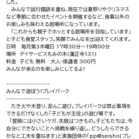
した｡
みんなで試行錯誤を重ね､現在では夏祭りやクリスマス
など季節に合わせたイベントを開催するなど､食事以外の
お楽しみも味わえる居場所になっています｡
｢これからも親子でホッとする居場所を目指しています｣
と子ども食堂スタッフ｡笑顔でみんなを出迎えてくれます｡
日時 毎月第3木曜日 17時30分～19時00分
場所 デイサービスもみの木(蓮正寺131)
料金 子ども 無料 大人･保護者 300円
みんなが来るのを楽しみにしてるよ!
--------------------
みんなで遊ぼう!プレイパーク
--------------------
たき火や木登り､泥んこ遊び｡プレイパークは禁止事項を
できるだけなくした｢子どもが主役｣の遊び場です｡
｢冒険には小さいケガ､失敗はつきもの｡子どもたちは､今
自分にできないことへ挑戦を繰り返し､どうしたらできる
かなと工夫を重ねます｣と実施団体の｢pp@seisho(プレ