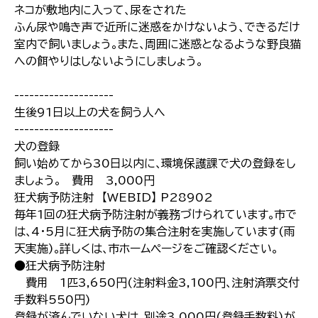
ネコが敷地内に入って､尿をされた
ふん尿や鳴き声で近所に迷惑をかけないよう､できるだけ
室内で飼いましょう｡また､周囲に迷惑となるような野良猫
への餌やりはしないようにしましょう｡
--------------------
生後91日以上の犬を飼う人へ
--------------------
犬の登録
飼い始めてから30日以内に､環境保護課で犬の登録をし
ましょう｡ 費用 3,000円
狂犬病予防注射 【WEBID】 P28902
毎年1回の狂犬病予防注射が義務づけられています｡市で
は､4･5月に狂犬病予防の集合注射を実施しています(雨
天実施)｡詳しくは､市ホームページをご確認ください｡
●狂犬病予防注射
費用 1匹3,650円(注射料金3,100円､注射済票交付
手数料550円)
登録が済んでいない犬は､別途3,000円(登録手数料)が