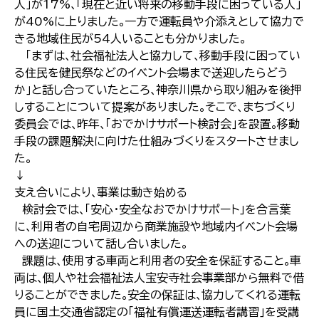
人｣が17%､｢現在と近い将来の移動手段に困っている人｣
が40%に上りました｡一方で運転員や介添えとして協力で
きる地域住民が54人いることも分かりました｡
｢まずは､社会福祉法人と協力して､移動手段に困ってい
る住民を健民祭などのイベント会場まで送迎したらどう
か｣と話し合っていたところ､神奈川県から取り組みを後押
しすることについて提案がありました｡そこで､まちづくり
委員会では､昨年､｢おでかけサポート検討会｣を設置｡移動
手段の課題解決に向けた仕組みづくりをスタートさせまし
た｡
↓
支え合いにより､事業は動き始める
検討会では､｢安心･安全なおでかけサポート｣を合言葉
に､利用者の自宅周辺から商業施設や地域内イベント会場
への送迎について話し合いました｡
課題は､使用する車両と利用者の安全を保証すること｡車
両は､個人や社会福祉法人宝安寺社会事業部から無料で借
りることができました｡安全の保証は､協力してくれる運転
員に国土交通省認定の｢福祉有償運送運転者講習｣を受講