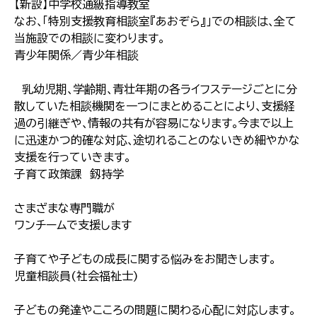
【新設】中学校通級指導教室
なお､｢特別支援教育相談室『あおぞら』｣での相談は､全て
当施設での相談に変わります｡
青少年関係／青少年相談
乳幼児期､学齢期､青壮年期の各ライフステージごとに分
散していた相談機関を一つにまとめることにより､支援経
過の引継ぎや､情報の共有が容易になります｡今まで以上
に迅速かつ的確な対応､途切れることのないきめ細やかな
支援を行っていきます｡
子育て政策課 釼持学
さまざまな専門職が
ワンチームで支援します
子育てや子どもの成長に関する悩みをお聞きします｡
児童相談員(社会福祉士)
子どもの発達やこころの問題に関わる心配に対応します｡