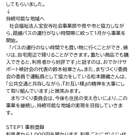
してもらいました｡
↓
持続可能な地域へ
社会福祉法人宝安寺社会事業部や県や市と協力しなが
ら､路線バスの運行がない時間帯に絞って1月から事業を
開始｡
｢バスの運行のない時間でも買い物に行くことができ､帰
りは､自宅周辺で降りることができます。重たい商品でも購
入できると､利用者から好評です｣と話すのは､おでかけサ
ポート検討会の代表の鈴木裕章さん｡また､まちづくり委員
会の委員で運転員として協力をしている松本勝蔵さんは､
｢公共交通と共存しながら､『お互い様』の精神を大事にし
て取り組んでいます｣と微笑みます｡
まちづくり委員会は､今後も住民の支え合いにより､この
事業を継続し､持続可能な地域の実現を目指していきま
す｡
STEP1 事前登録
利用者から1,000円を預かります｡利用ごとにガソリン代