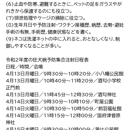
(6)止血や防寒､避難するときに､ペットの足をガラスやが
れきから保護するのにも役立つ｡
(7)排泄処理やケージの掃除に役立つ｡
(8)生年月日や予防注射･ワクチン接種歴､病歴､去勢･避妊
手術の有無､手術歴､健康状態などを書く｡
(9)ネコは洗濯ネットの中に入れると､おとなしくなり､制
御しやすくなることが多い｡
令和2年度の狂犬病予防集合注射日程表
日程／時間／会場
4月13日月曜日／9時30分～10時20分／小八幡公民館
4月13日月曜日／10時40分～11時20分／酒匂小学校
正門前
4月13日月曜日／11時45分～12時30分／酒匂神社
4月14日火曜日／9時30分～10時10分／町屋公園
4月14日火曜日／10時30分～10時50分／前羽福祉館
4月14日火曜日／11時15分～12時00分／国府津菅原
神社
4月15日水曜日／9時30分～10時00分／曽比公民館