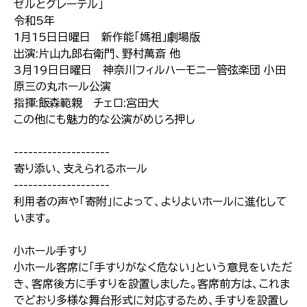
ゼルとグレーテル」
令和5年
1月15日日曜日 新作能「媽祖」劇場版
出演:片山九郎右衛門、野村萬斎 他
3月19日日曜日 神奈川フィルハーモニー管弦楽団 小田
原三の丸ホール公演
指揮:飯森範親 チェロ:宮田大
この他にも魅力的な公演がめじろ押し
--------------------
寄り添い、支えられるホール
--------------------
利用者の声や「寄附」によって、よりよいホールに進化して
います。
小ホール手すり
小ホール客席に「手すりがなく危ない」という意見をいただ
き、客席後方に手すりを設置しました。客席前方は、これま
でどおり多様な舞台形式に対応するため、手すりを設置し