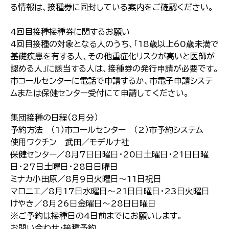
る情報は、接種券に同封している案内をご確認ください。
4回目接種接種券に関するお願い
4回目接種の対象となる人のうち、「18歳以上60歳未満で
基礎疾患を有する人、その他重症化リスクが高いと医師が
認める人」に該当する人は、接種券の発行申請が必要です。
市コールセンターに電話で申請するか、市電子申請システ
ムまたは保健センター受付にて申請してください。
集団接種の日程（8月分）
予約方法 （1）市コールセンター （2）市予約システム
使用ワクチン 武田／モデルナ社
保健センター／8月7日日曜日・20日土曜日・21日日曜
日・27日土曜日・28日日曜日
ミナカ小田原／8月9日火曜日～11日祝日
マロニエ／8月17日水曜日～21日日曜日・23日火曜日
けやき／8月26日金曜日～28日日曜日
※ご予約は接種日の4日前までにお願いします。
お問い合わせ・接種予約