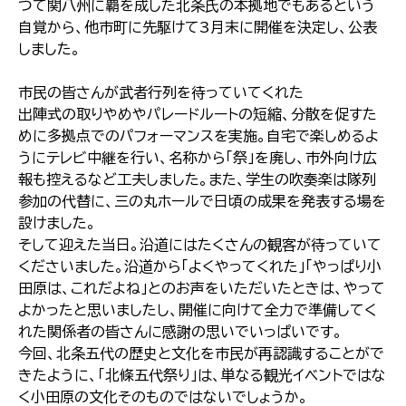
つて関八州に覇を成した北条氏の本拠地でもあるという
自覚から、他市町に先駆けて3月末に開催を決定し、公表
しました。
市民の皆さんが武者行列を待っていてくれた
出陣式の取りやめやパレードルートの短縮、分散を促すた
めに多拠点でのパフォーマンスを実施。自宅で楽しめるよ
うにテレビ中継を行い、名称から「祭」を廃し、市外向け広
報も控えるなど工夫しました。また、学生の吹奏楽は隊列
参加の代替に、三の丸ホールで日頃の成果を発表する場を
設けました。
そして迎えた当日。沿道にはたくさんの観客が待っていて
くださいました。沿道から「よくやってくれた」「やっぱり小
田原は、これだよね」とのお声をいただいたときは、やって
よかったと思いましたし、開催に向けて全力で準備してく
れた関係者の皆さんに感謝の思いでいっぱいです。
今回、北条五代の歴史と文化を市民が再認識することがで
きたように、「北條五代祭り」は、単なる観光イベントではな
く小田原の文化そのものではないでしょうか。