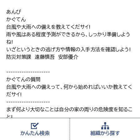
あんぴ
かぐてん
台風や大雨への備えを教えてくだサイ!
雨や風はある程度予測ができるから、しっかり準備しよう
ね!
いざというときの逃げ方や情報の入手方法を確認しよう!
防災対策課 遠藤慎吾 安部優介
--------------------
かぐてんの質問
台風や大雨への備えって、何から始めればいいか教えてく
だサイ!
--------------------
まず何より大切なことは自分の家の周りの危険度を知るこ
と!
ハザードマップを見れば、とるべき行動が分かるんだね! う
ちは洪水の危険があるときは2階に避難、土砂災害の危険
かんたん
検索
組織から
探す
があるときは避難場所に避難すればいいんだ!