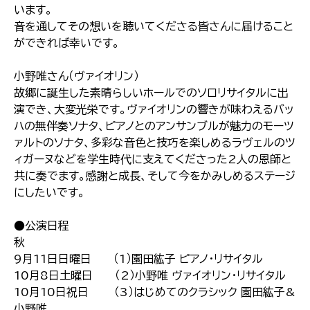
います。
音を通してその想いを聴いてくださる皆さんに届けること
ができれば幸いです。
小野唯さん（ヴァイオリン）
故郷に誕生した素晴らしいホールでのソロリサイタルに出
演でき、大変光栄です。ヴァイオリンの響きが味わえるバッ
ハの無伴奏ソナタ、ピアノとのアンサンブルが魅力のモーツ
ァルトのソナタ、多彩な音色と技巧を楽しめるラヴェルのツ
ィガーヌなどを学生時代に支えてくださった2人の恩師と
共に奏でます。感謝と成長、そして今をかみしめるステージ
にしたいです。
●公演日程
秋
9月11日日曜日 （1）園田紘子 ピアノ・リサイタル
10月8日土曜日 （2）小野唯 ヴァイオリン・リサイタル
10月10日祝日 （3）はじめてのクラシック 園田紘子&
小野唯