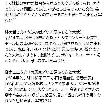
すり鉢状の客席が舞台から見ると大変近く感じられ、国内
では珍しい雰囲気でした。柿落とし公演でまいた文化・芸
術の“種”からたくさんの芽が出ることを願っています。（写
真（1））
林英哲さん （太鼓奏者／小田原ふるさと大使）
令和4年4月9日「小田原ふるさと大使コンサート 林英哲」
ホール初の太鼓公演で、素晴らしい響きをお届けでき幸せ
でした。私自身、同じく開館記念事業に出演の小松亮太さ
んと交流したように、芸術を介し、新たなコミュニティの場
となるとよいと思います。（写真（2））
柳家三三さん （落語家／小田原ふるさと大使）
令和4年2月5日「柳家三三 小田原落語会・初春公演」
「寄席囲い」で落語をお見せできる素晴らしいホールが地
元の小田原にでき、大変うれしいです。今後もたくさんの
噺家や芸人をお呼びし、落語を通して皆さんが集う場にな
ればと思います。（写真（3））