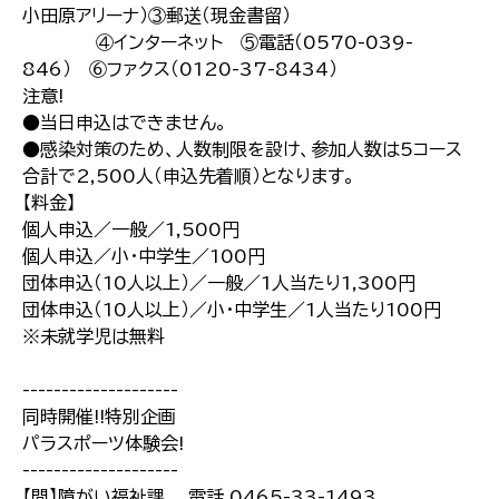
小田原アリーナ）③郵送（現金書留）
④インターネット ⑤電話（0570-039-
846） ⑥ファクス（0120-37-8434）
注意!
●当日申込はできません。
●感染対策のため、人数制限を設け、参加人数は5コース
合計で2,500人（申込先着順）となります。
【料金】
個人申込／一般／1,500円
個人申込／小・中学生／100円
団体申込（10人以上）／一般／1人当たり1,300円
団体申込（10人以上）／小・中学生／1人当たり100円
※未就学児は無料
--------------------
同時開催!!特別企画
パラスポーツ体験会!
--------------------
【問】障がい福祉課 電話 0465-33-1493