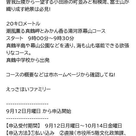
曽我丘陵から一望する小田原の町並みと相模湾、富士山が
織り成す絶景は必見!
20キロメートル
潮風薫る真鶴岬とみかん香る湯河原幕山コース
スタート 9時00分～9時30分
真鶴半島や幕山公園などを通り、海も山も堪能できる欲張
りなコース。
真鶴中学校から出発
コースの概要などは市ホームページから確認してね!
えっさほいファミリー
--------------------
9月12日月曜日 から申込開始
--------------------
【申込受付期間】 9月12日月曜日～10月14日金曜日
【申込方法】①払い込み ②直接（市役所5階文化政策課、