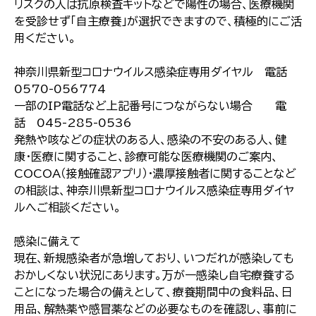
リスクの人は抗原検査キットなどで陽性の場合、医療機関
を受診せず「自主療養」が選択できますので、積極的にご活
用ください。
神奈川県新型コロナウイルス感染症専用ダイヤル 電話
0570-056774
一部のIP電話など上記番号につながらない場合 電
話 045-285-0536
発熱や咳などの症状のある人、感染の不安のある人、健
康・医療に関すること、診療可能な医療機関のご案内、
COCOA（接触確認アプリ）・濃厚接触者に関することなど
の相談は、神奈川県新型コロナウイルス感染症専用ダイヤ
ルへご相談ください。
感染に備えて
現在、新規感染者が急増しており、いつだれが感染しても
おかしくない状況にあります。万が一感染し自宅療養する
ことになった場合の備えとして、療養期間中の食料品、日
用品、解熱薬や感冒薬などの必要なものを確認し、事前に