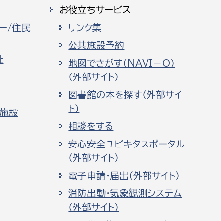
お役立ちサービス
ー/住民
リンク集
公共施設予約
祉
地図でさがす（NAVI－O）
（外部サイト）
図書館の本を探す（外部サイ
ト）
化施設
相談をする
安心安全ユビキタスポータル
（外部サイト）
電子申請・届出（外部サイト）
消防出動・気象観測システム
（外部サイト）