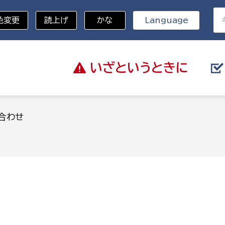
色変更
読上げ
かな
Language
いざと
いうときに
分野を選択
合わせ
総務部
戸籍
災・ハザードマップ
避難場所
策課
総務課
税
職員課
ネジメント課
財産管理課
教育・子育て
ル推進課
契約検査課