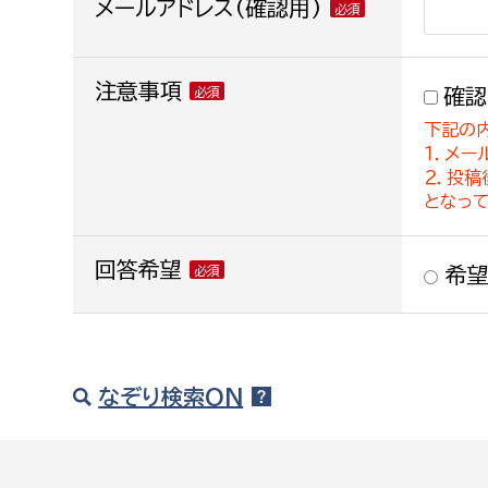
メールアドレス(確認用)
注意事項
確認
下記の
１．メー
２．投
となっ
回答希望
希望
なぞり検索ON