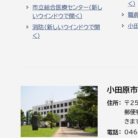
く）
市立総合医療センター（新し
職
いウインドウで開く）
小
消防（新しいウインドウで開
く）
小田原市
住所
〒2
郵便
きま
電話
046