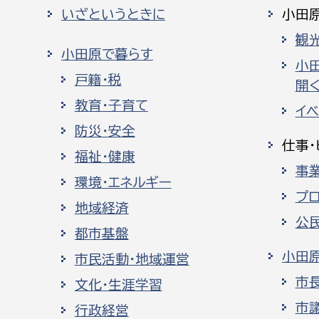
いざというときに
小田
観
小田原で暮らす
小
戸籍・税
開く
教育・子育て
イ
防災・安全
仕事・
福祉・健康
事
環境・エネルギー
プ
地域経済
公
都市基盤
小田
市民活動・地域運営
市
文化・生涯学習
市
行政経営