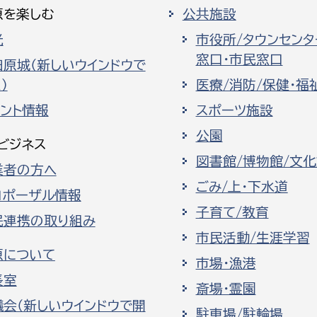
原を楽しむ
公共施設
光
市役所/タウンセンタ
窓口・市民窓口
田原城（新しいウインドウで
）
医療/消防/保健・福
ベント情報
スポーツ施設
公園
ビジネス
図書館/博物館/文
業者の方へ
ごみ/上・下水道
ロポーザル情報
子育て/教育
民連携の取り組み
市民活動/生涯学習
原について
市場・漁港
長室
斎場・霊園
議会（新しいウインドウで開
駐車場/駐輪場