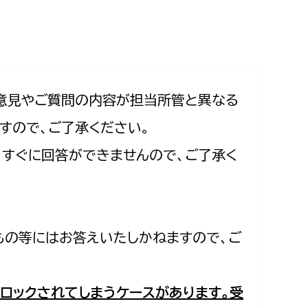
相談をしたい
支払いをしたい
働きたい
環境部
意見やご質問の内容が担当所管と異なる
すので、ご了承ください。
環境政策課
遊びたい
合、すぐに回答ができませんので、ご了承く
ゼロカーボン推進課
小田原のことを知りたい
環境保護課
環境事業センター
イベント・講座などに参加したい
もの等にはお答えいたしかねますので、ご
務所
まちづくりに関わりたい
都市部
ロックされてしまうケースがあります。受