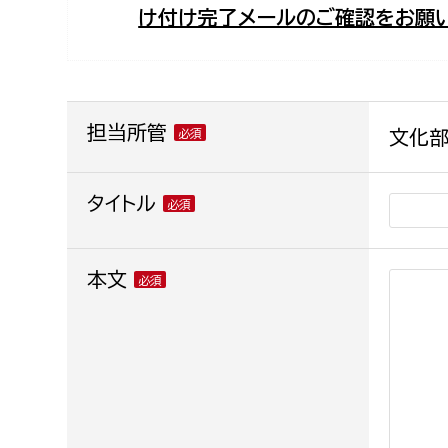
け付け完了メールのご確認をお願い
福祉政策課
子ども
求職者
生活援護課
子ども
高齢介護課
保育課
外国人
障がい福祉課
担当所管
文化部
保険課
ペット
健康づくり課
タイトル
建設部
会計管
本文
建設政策課
出納室
国県事業推進課
土木管理課
道水路整備課
みどり公園課