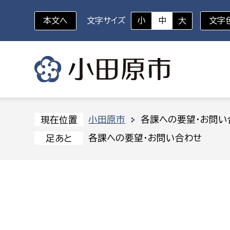
本文へ
文字サイズ
小
中
大
文字
いざというときに
対象者を選択
組織から探す
小田原市
各課への要望・お問い
現在位置
各課への要望・お問い合わせ
足あと
部に属さない室
企画部
新生児・乳幼児
休日救急外来
防
秘書室
企画政
幼稚園児・保育園児
広報広聴室
財政課
コンプライアンス推進室
資産マ
小・中学生
デジタ