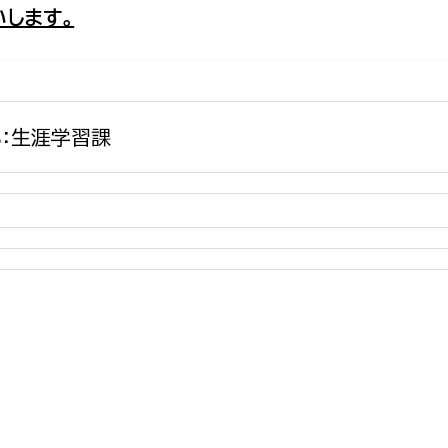
します。
政策課
産業政策課
観光
若者支援課
観光課
農政課
消防
水産海浜課
：生涯学習課
病院
市議会
理者
市立総合医療センタ
患者サポートセンター
病院管理局：経営管理
病院管理局：施設用度
病院管理局：医事課