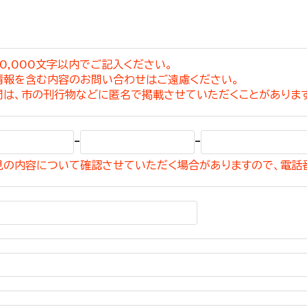
0,000文字以内でご記入ください。
情報を含む内容のお問い合わせはご遠慮ください。
選挙管理委員会事務
問は、市の刊行物などに匿名で掲載させていただくことがありま
務課
選挙管理委員会事務
-
-
食課
見の内容について確認させていただく場合がありますので、電話
導課
務課