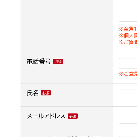
建築課
※全角1
※個人
上下水道局
教育部
※ご質
経営総務課
教育総
電話番号
給排水業務課
保健給
※ご意
水道整備課
教育指
下水道整備課
氏名
浄水管理課
農業委員会事務局
メールアドレス
議会局
農業委員会事務局
議会総