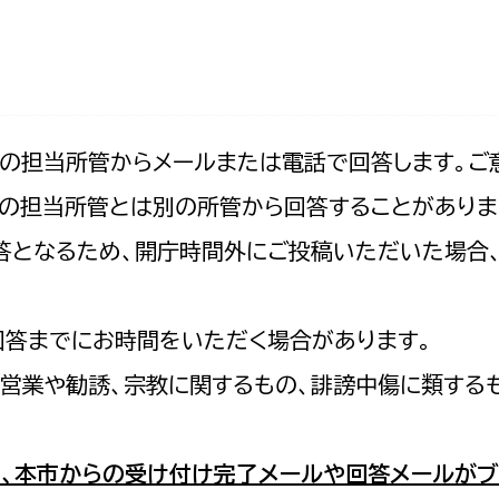
防災・安全
市税総務課
市民税課
福祉・健康
資産税課
環境・エネルギー
文化部
記の担当所管からメールまたは電話で回答します。ご
の担当所管とは別の所管から回答することがありま
策課
文化政策課
地域経済
の回答となるため、開庁時間外にご投稿いただいた場
生涯学習課
都市基盤
文化財課
図書館
回答までにお時間をいただく場合があります。
文化・生涯学習
スポーツ課
営業や勧誘、宗教に関するもの、誹謗中傷に類する
小田原城総合管理事
市民活動・地域づくり
若者部
経済部
、本市からの受け付け完了メールや回答メールがブ
行政経営