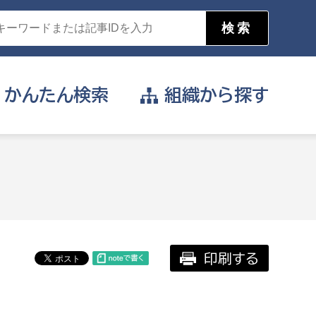
かんたん
検索
組織から
探す
目的を選択
公営事業部
支援や給付を受けたい
消防
事業課
届け出や申請をしたい
印刷する
証明書がほしい