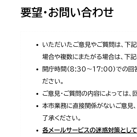
高校生・大学生など
要望・お問い合わせ
若者
妊産婦
市民部
防災部
いただいたご意見やご質問は、下
場合や複数にまたがる場合は、下記
地域政策課
防災対
高齢者
開庁時間（8:30〜17:00）で
地域安全課
障がい者
人権・男女共同参画課
ださい。
戸籍住民課
ご意見・ご質問の内容によっては、
傷病者
本市業務に直接関係がないご意見、
事業者
了承ください。
福祉健康部
子ども
各メールサービスの迷惑対策として
労働者