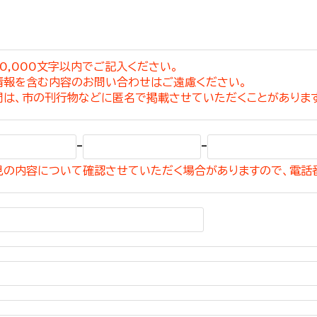
0,000文字以内でご記入ください。
情報を含む内容のお問い合わせはご遠慮ください。
選挙管理委員会事務
問は、市の刊行物などに匿名で掲載させていただくことがありま
務課
選挙管理委員会事務
-
-
食課
見の内容について確認させていただく場合がありますので、電話
導課
務課