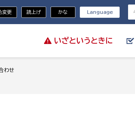
色変更
読上げ
かな
Language
いざと
いうときに
分野を選択
合わせ
総務部
戸籍
災・ハザードマップ
避難場所
策課
総務課
税
職員課
ネジメント課
財産管理課
教育・子育て
ル推進課
契約検査課