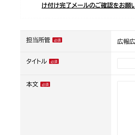
け付け完了メールのご確認をお願い
福祉政策課
子ども
求職者
生活援護課
子ども
高齢介護課
保育課
外国人
障がい福祉課
担当所管
広報
保険課
ペット
健康づくり課
タイトル
建設部
会計管
本文
建設政策課
出納室
国県事業推進課
土木管理課
道水路整備課
みどり公園課