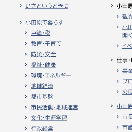
いざというときに
小田
観
小田原で暮らす
小
戸籍・税
開く
教育・子育て
イ
防災・安全
仕事・
福祉・健康
事
環境・エネルギー
プ
地域経済
公
都市基盤
小田
市民活動・地域運営
市
文化・生涯学習
市
行政経営