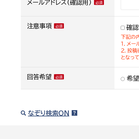
メールアドレス(確認用)
注意事項
確認
下記の
１．メー
２．投
となっ
回答希望
希望
なぞり検索ON