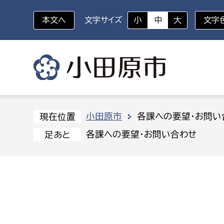
本文へ
文字サイズ
小
中
大
文字
いざというときに
対象者を選択
組織から探す
小田原市
各課への要望・お問い
現在位置
各課への要望・お問い合わせ
足あと
部に属さない室
企画部
新生児・乳幼児
休日救急外来
防
秘書室
企画政
幼稚園児・保育園児
広報広聴室
財政課
コンプライアンス推進室
資産マ
小・中学生
デジタ