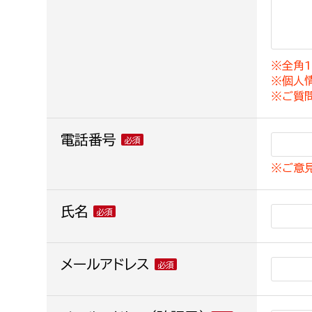
建築課
※全角1
※個人
上下水道局
教育部
※ご質
経営総務課
教育総
電話番号
給排水業務課
保健給
※ご意
水道整備課
教育指
下水道整備課
氏名
浄水管理課
農業委員会事務局
メールアドレス
議会局
農業委員会事務局
議会総