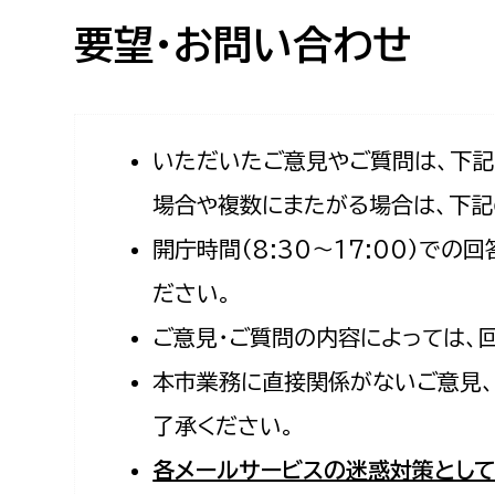
高校生・大学生など
要望・お問い合わせ
若者
妊産婦
市民部
防災部
いただいたご意見やご質問は、下
場合や複数にまたがる場合は、下記
地域政策課
防災対
高齢者
開庁時間（8:30〜17:00）で
地域安全課
障がい者
人権・男女共同参画課
ださい。
戸籍住民課
ご意見・ご質問の内容によっては、
傷病者
本市業務に直接関係がないご意見、
事業者
了承ください。
福祉健康部
子ども
各メールサービスの迷惑対策として
労働者