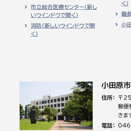
く）
市立総合医療センター（新し
職
いウインドウで開く）
小
消防（新しいウインドウで開
く）
小田原市
住所
〒2
郵便
きま
電話
046