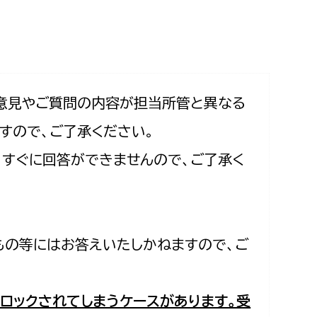
相談をしたい
支払いをしたい
働きたい
環境部
意見やご質問の内容が担当所管と異なる
すので、ご了承ください。
環境政策課
遊びたい
合、すぐに回答ができませんので、ご了承く
ゼロカーボン推進課
小田原のことを知りたい
環境保護課
環境事業センター
イベント・講座などに参加したい
もの等にはお答えいたしかねますので、ご
務所
まちづくりに関わりたい
都市部
ロックされてしまうケースがあります。受