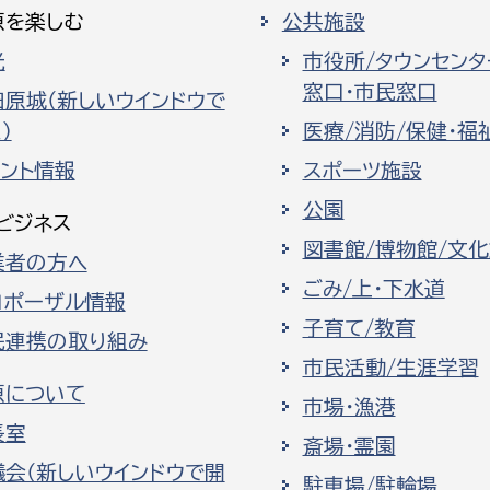
原を楽しむ
公共施設
光
市役所/タウンセンタ
窓口・市民窓口
田原城（新しいウインドウで
）
医療/消防/保健・福
ベント情報
スポーツ施設
公園
ビジネス
図書館/博物館/文
業者の方へ
ごみ/上・下水道
ロポーザル情報
子育て/教育
民連携の取り組み
市民活動/生涯学習
原について
市場・漁港
長室
斎場・霊園
議会（新しいウインドウで開
駐車場/駐輪場