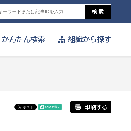
かんたん
検索
組織から
探す
目的を選択
公営事業部
支援や給付を受けたい
消防
事業課
届け出や申請をしたい
印刷する
証明書がほしい