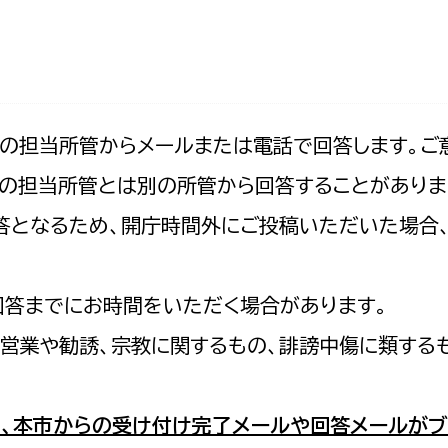
防災・安全
市税総務課
市民税課
福祉・健康
資産税課
環境・エネルギー
文化部
記の担当所管からメールまたは電話で回答します。ご
の担当所管とは別の所管から回答することがありま
策課
文化政策課
地域経済
の回答となるため、開庁時間外にご投稿いただいた場
生涯学習課
都市基盤
文化財課
図書館
回答までにお時間をいただく場合があります。
文化・生涯学習
スポーツ課
営業や勧誘、宗教に関するもの、誹謗中傷に類する
小田原城総合管理事
市民活動・地域づくり
若者部
経済部
、本市からの受け付け完了メールや回答メールがブ
行政経営