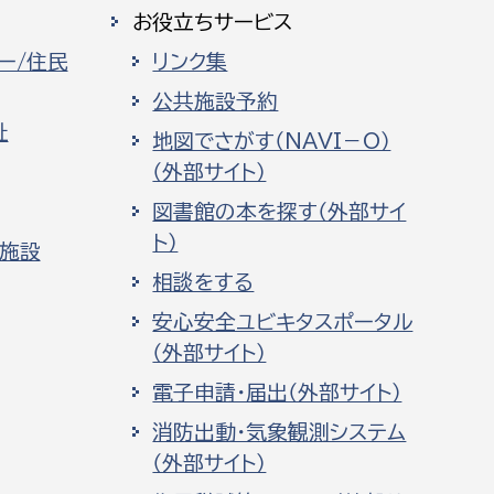
お役立ちサービス
ー/住民
リンク集
公共施設予約
祉
地図でさがす（NAVI－O）
（外部サイト）
図書館の本を探す（外部サイ
ト）
化施設
相談をする
安心安全ユビキタスポータル
（外部サイト）
電子申請・届出（外部サイト）
消防出動・気象観測システム
（外部サイト）