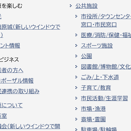
原を楽しむ
公共施設
光
市役所/タウンセンタ
窓口・市民窓口
田原城（新しいウインドウで
）
医療/消防/保健・福
ベント情報
スポーツ施設
公園
ビジネス
図書館/博物館/文
業者の方へ
ごみ/上・下水道
ロポーザル情報
子育て/教育
民連携の取り組み
市民活動/生涯学習
原について
市場・漁港
長室
斎場・霊園
議会（新しいウインドウで開
駐車場/駐輪場