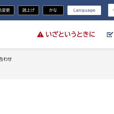
色変更
読上げ
かな
Language
いざと
いうときに
分野を選択
合わせ
総務部
戸籍
災・ハザードマップ
避難場所
策課
総務課
税
職員課
ネジメント課
財産管理課
教育・子育て
ル推進課
契約検査課