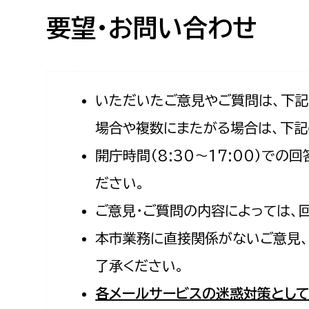
高校生・大学生など
要望・お問い合わせ
若者
妊産婦
市民部
防災部
いただいたご意見やご質問は、下
場合や複数にまたがる場合は、下記
地域政策課
防災対
高齢者
開庁時間（8:30〜17:00）で
地域安全課
障がい者
人権・男女共同参画課
ださい。
戸籍住民課
ご意見・ご質問の内容によっては、
傷病者
本市業務に直接関係がないご意見、
事業者
了承ください。
福祉健康部
子ども
各メールサービスの迷惑対策として
労働者