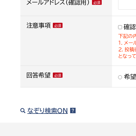
メールアドレス(確認用)
注意事項
確認
下記の
１．メー
２．投
となっ
回答希望
希望
なぞり検索ON