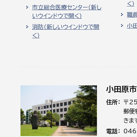
く）
市立総合医療センター（新し
職
いウインドウで開く）
小
消防（新しいウインドウで開
く）
小田原市
住所
〒2
郵便
きま
電話
046