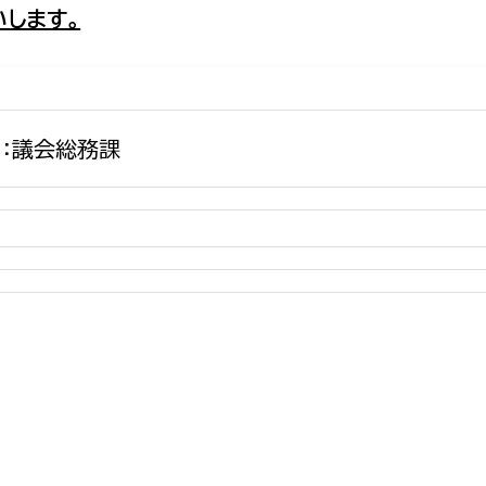
します。
政策課
産業政策課
観光
若者支援課
観光課
農政課
消防
水産海浜課
：議会総務課
病院
市議会
理者
市立総合医療センタ
患者サポートセンター
病院管理局：経営管理
病院管理局：施設用度
病院管理局：医事課