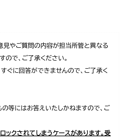
相談をしたい
支払いをしたい
働きたい
環境部
意見やご質問の内容が担当所管と異なる
すので、ご了承ください。
環境政策課
遊びたい
合、すぐに回答ができませんので、ご了承く
ゼロカーボン推進課
小田原のことを知りたい
環境保護課
環境事業センター
イベント・講座などに参加したい
もの等にはお答えいたしかねますので、ご
務所
まちづくりに関わりたい
都市部
ロックされてしまうケースがあります。受