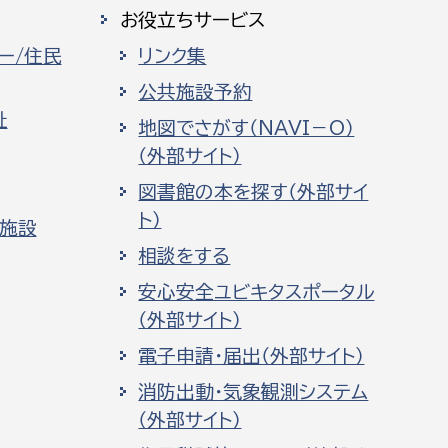
お役立ちサービス
ー/住民
リンク集
公共施設予約
祉
地図でさがす（NAVI－O）
（外部サイト）
図書館の本を探す（外部サイ
ト）
化施設
相談をする
安心安全ユビキタスポータル
（外部サイト）
電子申請・届出（外部サイト）
消防出動・気象観測システム
（外部サイト）