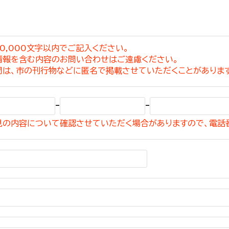
0,000文字以内でご記入ください。
情報を含む内容のお問い合わせはご遠慮ください。
選挙管理委員会事務
問は、市の刊行物などに匿名で掲載させていただくことがありま
務課
選挙管理委員会事務
-
-
食課
見の内容について確認させていただく場合がありますので、電話
導課
務課