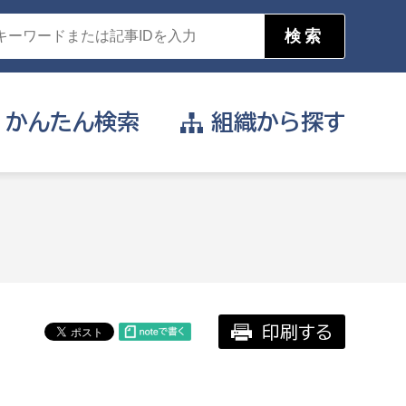
かんたん
検索
組織から
探す
目的を選択
公営事業部
支援や給付を受けたい
消防
事業課
届け出や申請をしたい
印刷する
証明書がほしい