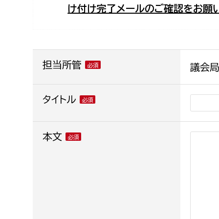
け付け完了メールのご確認をお願い
福祉政策課
子ども
求職者
生活援護課
子ども
高齢介護課
保育課
外国人
障がい福祉課
担当所管
議会局
保険課
ペット
健康づくり課
タイトル
建設部
会計管
本文
建設政策課
出納室
国県事業推進課
土木管理課
道水路整備課
みどり公園課