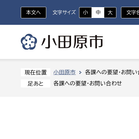
本文へ
文字サイズ
小
中
大
文字
いざというときに
対象者を選択
組織から探す
小田原市
各課への要望・お問い
現在位置
各課への要望・お問い合わせ
足あと
部に属さない室
企画部
新生児・乳幼児
休日救急外来
防
秘書室
企画政
幼稚園児・保育園児
広報広聴室
財政課
コンプライアンス推進室
資産マ
小・中学生
デジタ