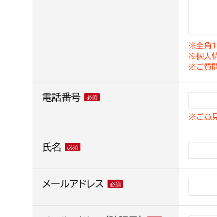
建築課
※全角1
※個人
上下水道局
教育部
※ご質
経営総務課
教育総
電話番号
給排水業務課
保健給
※ご意
水道整備課
教育指
下水道整備課
氏名
浄水管理課
農業委員会事務局
メールアドレス
議会局
農業委員会事務局
議会総