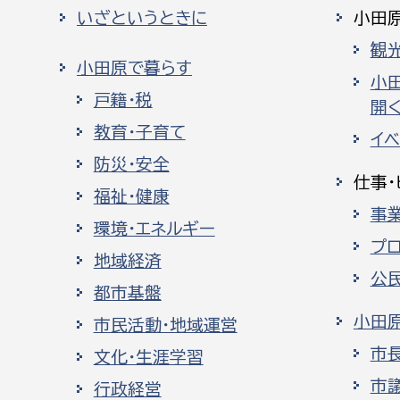
いざというときに
小田
観
小田原で暮らす
小
戸籍・税
開く
教育・子育て
イ
防災・安全
仕事・
福祉・健康
事
環境・エネルギー
プ
地域経済
公
都市基盤
小田
市民活動・地域運営
市
文化・生涯学習
市
行政経営