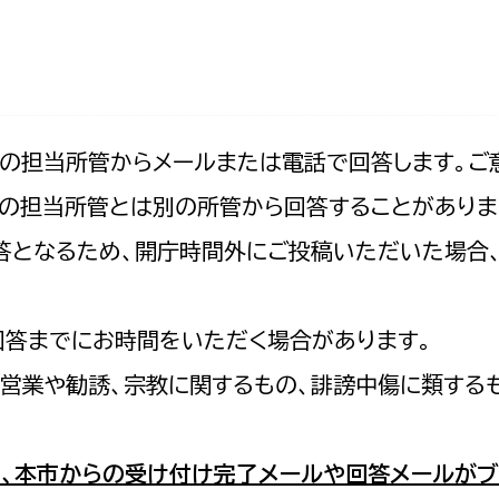
防災・安全
市税総務課
市民税課
福祉・健康
資産税課
環境・エネルギー
文化部
記の担当所管からメールまたは電話で回答します。ご
の担当所管とは別の所管から回答することがありま
策課
文化政策課
地域経済
の回答となるため、開庁時間外にご投稿いただいた場
生涯学習課
都市基盤
文化財課
図書館
回答までにお時間をいただく場合があります。
文化・生涯学習
スポーツ課
営業や勧誘、宗教に関するもの、誹謗中傷に類する
小田原城総合管理事
市民活動・地域づくり
若者部
経済部
、本市からの受け付け完了メールや回答メールがブ
行政経営