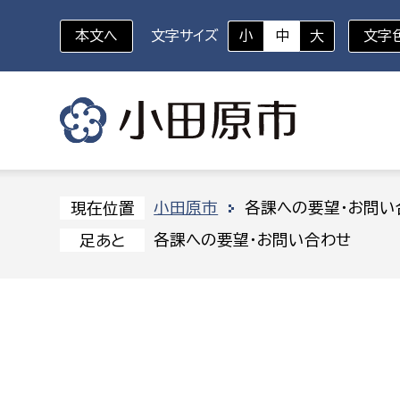
本文へ
文字サイズ
小
中
大
文字
いざというときに
対象者を選択
組織から探す
小田原市
各課への要望・お問い
現在位置
各課への要望・お問い合わせ
足あと
部に属さない室
企画部
新生児・乳幼児
休日救急外来
防
秘書室
企画政
幼稚園児・保育園児
広報広聴室
財政課
コンプライアンス推進室
資産マ
小・中学生
デジタ