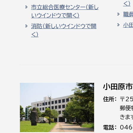
く）
市立総合医療センター（新し
職
いウインドウで開く）
小
消防（新しいウインドウで開
く）
小田原市
住所
〒2
郵便
きま
電話
046