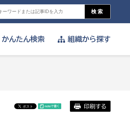
かんたん
検索
組織から
探す
目的を選択
公営事業部
支援や給付を受けたい
消防
事業課
届け出や申請をしたい
印刷する
証明書がほしい