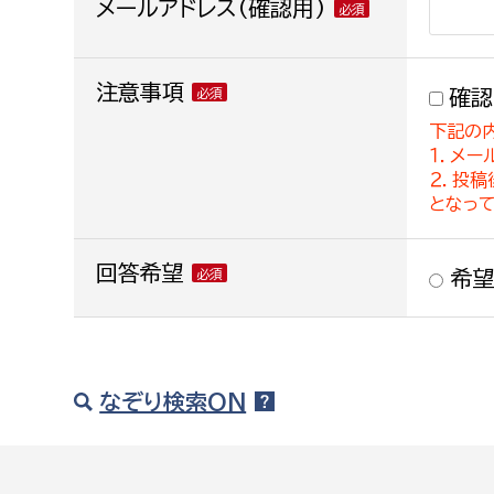
メールアドレス(確認用)
注意事項
確認
下記の
１．メー
２．投
となっ
回答希望
希望
なぞり検索ON