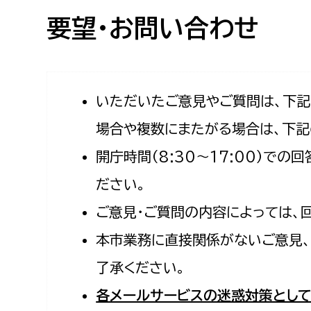
高校生・大学生など
要望・お問い合わせ
若者
妊産婦
市民部
防災部
いただいたご意見やご質問は、下
場合や複数にまたがる場合は、下記
地域政策課
防災対
高齢者
開庁時間（8:30〜17:00）で
地域安全課
障がい者
人権・男女共同参画課
ださい。
戸籍住民課
ご意見・ご質問の内容によっては、
傷病者
本市業務に直接関係がないご意見、
事業者
了承ください。
福祉健康部
子ども
各メールサービスの迷惑対策として
労働者