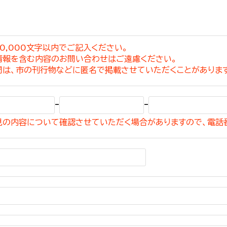
0,000文字以内でご記入ください。
情報を含む内容のお問い合わせはご遠慮ください。
選挙管理委員会事務
問は、市の刊行物などに匿名で掲載させていただくことがありま
務課
選挙管理委員会事務
-
-
食課
見の内容について確認させていただく場合がありますので、電話
導課
務課