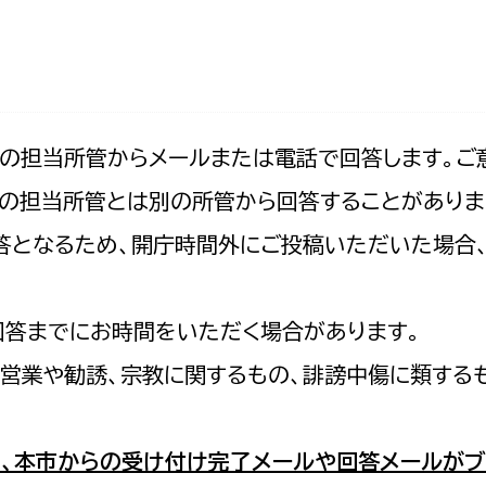
防災・安全
市税総務課
市民税課
福祉・健康
資産税課
環境・エネルギー
文化部
記の担当所管からメールまたは電話で回答します。ご
の担当所管とは別の所管から回答することがありま
策課
文化政策課
地域経済
の回答となるため、開庁時間外にご投稿いただいた場
生涯学習課
都市基盤
文化財課
図書館
回答までにお時間をいただく場合があります。
文化・生涯学習
スポーツ課
営業や勧誘、宗教に関するもの、誹謗中傷に類する
小田原城総合管理事
市民活動・地域づくり
若者部
経済部
、本市からの受け付け完了メールや回答メールがブ
行政経営