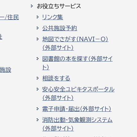
お役立ちサービス
ー/住民
リンク集
公共施設予約
祉
地図でさがす（NAVI－O）
（外部サイト）
図書館の本を探す（外部サイ
ト）
化施設
相談をする
安心安全ユビキタスポータル
（外部サイト）
電子申請・届出（外部サイト）
消防出動・気象観測システム
（外部サイト）