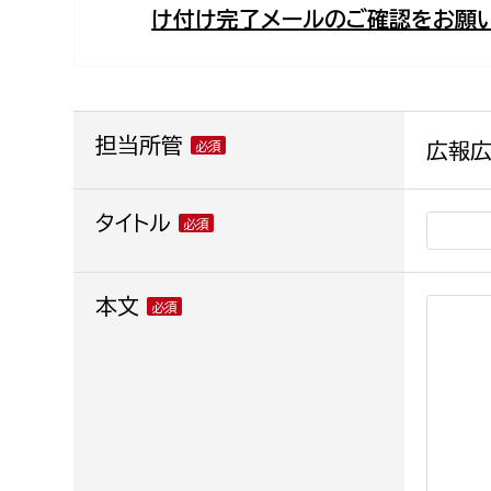
け付け完了メールのご確認をお願い
福祉政策課
子ども
求職者
生活援護課
子ども
高齢介護課
保育課
外国人
障がい福祉課
担当所管
広報
保険課
ペット
健康づくり課
タイトル
建設部
会計管
本文
建設政策課
出納室
国県事業推進課
土木管理課
道水路整備課
みどり公園課