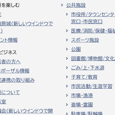
原を楽しむ
公共施設
光
市役所/タウンセンタ
窓口・市民窓口
田原城（新しいウインドウで
）
医療/消防/保健・福
ベント情報
スポーツ施設
公園
ビジネス
図書館/博物館/文
業者の方へ
ごみ/上・下水道
ロポーザル情報
子育て/教育
民連携の取り組み
市民活動/生涯学習
原について
市場・漁港
長室
斎場・霊園
議会（新しいウインドウで開
駐車場/駐輪場