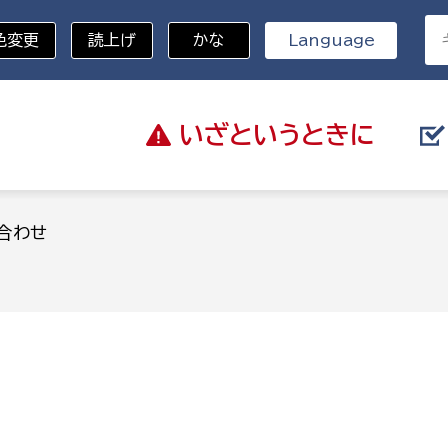
色変更
読上げ
かな
Language
いざと
いうときに
分野を選択
合わせ
総務部
戸籍
災・ハザードマップ
避難場所
策課
総務課
税
職員課
ネジメント課
財産管理課
教育・子育て
ル推進課
契約検査課