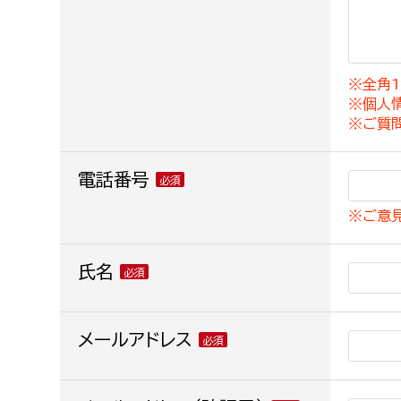
建築課
※全角1
※個人
上下水道局
教育部
※ご質
経営総務課
教育総
電話番号
給排水業務課
保健給
※ご意
水道整備課
教育指
下水道整備課
氏名
浄水管理課
農業委員会事務局
メールアドレス
議会局
農業委員会事務局
議会総