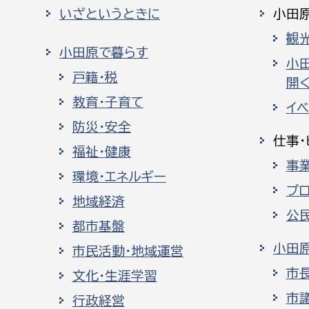
いざというときに
小田
観
小田原で暮らす
小
戸籍・税
開く
教育・子育て
イ
防災・安全
仕事・
福祉・健康
事
環境・エネルギー
プ
地域経済
公
都市基盤
小田
市民活動・地域運営
市
文化・生涯学習
市
行政経営