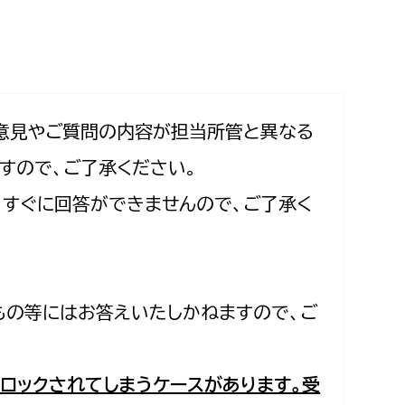
相談をしたい
支払いをしたい
働きたい
環境部
意見やご質問の内容が担当所管と異なる
すので、ご了承ください。
環境政策課
遊びたい
合、すぐに回答ができませんので、ご了承く
ゼロカーボン推進課
小田原のことを知りたい
環境保護課
環境事業センター
イベント・講座などに参加したい
もの等にはお答えいたしかねますので、ご
務所
まちづくりに関わりたい
都市部
ロックされてしまうケースがあります。受