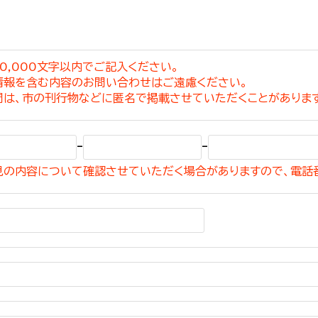
0,000文字以内でご記入ください。
情報を含む内容のお問い合わせはご遠慮ください。
選挙管理委員会事務
問は、市の刊行物などに匿名で掲載させていただくことがありま
務課
選挙管理委員会事務
-
-
食課
見の内容について確認させていただく場合がありますので、電話
導課
務課