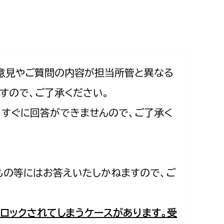
相談をしたい
支払いをしたい
働きたい
環境部
意見やご質問の内容が担当所管と異なる
すので、ご了承ください。
環境政策課
遊びたい
合、すぐに回答ができませんので、ご了承く
ゼロカーボン推進課
小田原のことを知りたい
環境保護課
環境事業センター
イベント・講座などに参加したい
もの等にはお答えいたしかねますので、ご
務所
まちづくりに関わりたい
都市部
ロックされてしまうケースがあります。受