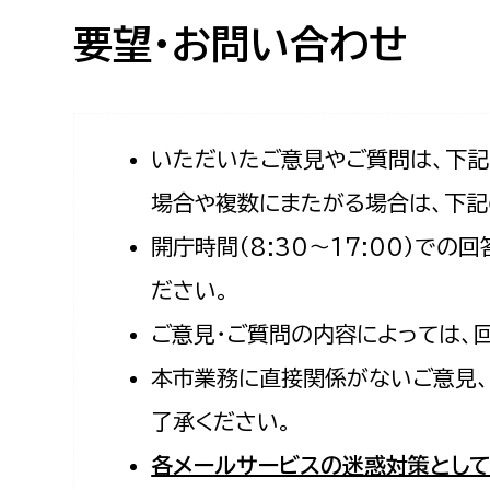
高校生・大学生など
要望・お問い合わせ
若者
妊産婦
市民部
防災部
いただいたご意見やご質問は、下
場合や複数にまたがる場合は、下記
地域政策課
防災対
高齢者
開庁時間（8:30〜17:00）で
地域安全課
障がい者
人権・男女共同参画課
ださい。
戸籍住民課
ご意見・ご質問の内容によっては、
傷病者
本市業務に直接関係がないご意見、
事業者
了承ください。
福祉健康部
子ども
各メールサービスの迷惑対策として
労働者