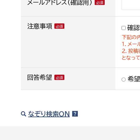
メールアドレス(確認用)
注意事項
確認
下記の
１．メー
２．投
となっ
回答希望
希望
なぞり検索ON