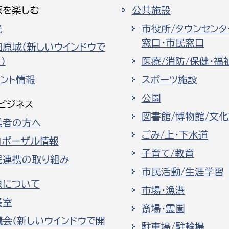
原を楽しむ
公共施設
光
市役所/タウンセンタ
窓口・市民窓口
田原城（新しいウインドウで
）
医療/消防/保健・福
ベント情報
スポーツ施設
公園
ビジネス
図書館/博物館/文
業者の方へ
ごみ/上・下水道
ロポーザル情報
子育て/教育
民連携の取り組み
市民活動/生涯学習
原について
市場・漁港
長室
斎場・霊園
議会（新しいウインドウで開
駐車場/駐輪場