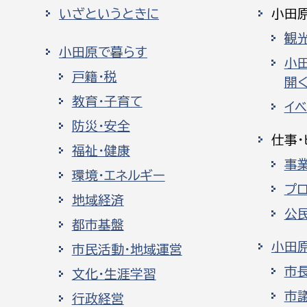
いざというときに
小田
観
小田原で暮らす
小
戸籍・税
開く
教育・子育て
イ
防災・安全
仕事・
福祉・健康
事
環境・エネルギー
プ
地域経済
公
都市基盤
小田
市民活動・地域運営
市
文化・生涯学習
市
行政経営