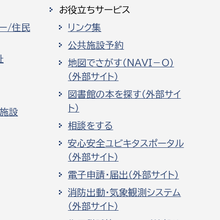
お役立ちサービス
ー/住民
リンク集
公共施設予約
祉
地図でさがす（NAVI－O）
（外部サイト）
図書館の本を探す（外部サイ
ト）
化施設
相談をする
安心安全ユビキタスポータル
（外部サイト）
電子申請・届出（外部サイト）
消防出動・気象観測システム
（外部サイト）