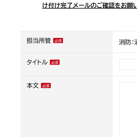
け付け完了メールのご確認をお願い
福祉政策課
子ども
求職者
生活援護課
子ども
高齢介護課
保育課
外国人
障がい福祉課
担当所管
消防：
保険課
ペット
健康づくり課
タイトル
建設部
会計管
本文
建設政策課
出納室
国県事業推進課
土木管理課
道水路整備課
みどり公園課