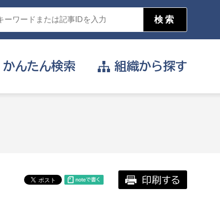
かんたん
検索
組織から
探す
目的を選択
公営事業部
支援や給付を受けたい
消防
事業課
届け出や申請をしたい
印刷する
証明書がほしい