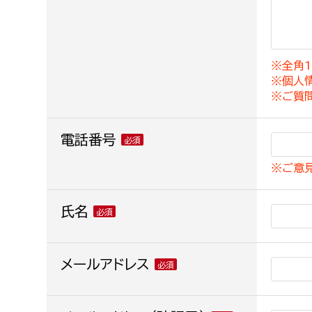
建築課
※全角1
※個人
上下水道局
教育部
※ご質
経営総務課
教育総
電話番号
給排水業務課
保健給
※ご意
水道整備課
教育指
下水道整備課
氏名
浄水管理課
農業委員会事務局
メールアドレス
議会局
農業委員会事務局
議会総