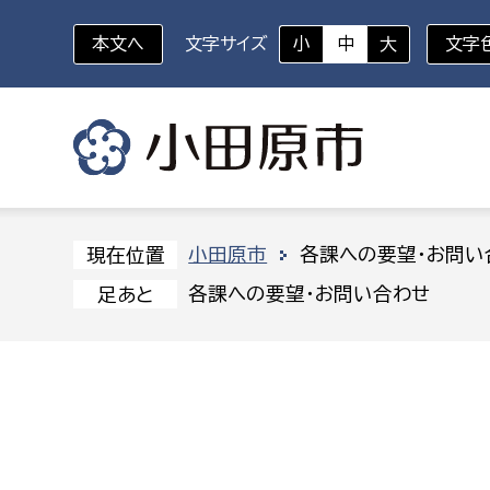
本文へ
文字サイズ
小
中
大
文字
いざというときに
対象者を選択
組織から探す
小田原市
各課への要望・お問い
現在位置
各課への要望・お問い合わせ
足あと
部に属さない室
企画部
新生児・乳幼児
休日救急外来
防
秘書室
企画政
幼稚園児・保育園児
広報広聴室
財政課
コンプライアンス推進室
資産マ
小・中学生
デジタ