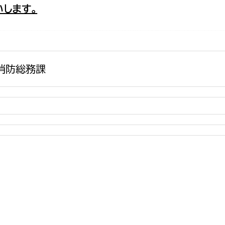
します。
政策課
産業政策課
観光
若者支援課
観光課
農政課
消防
水産海浜課
消防総務課
病院
市議会
理者
市立総合医療センタ
患者サポートセンター
病院管理局：経営管理
病院管理局：施設用度
病院管理局：医事課