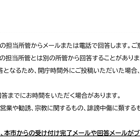
防災・安全
市税総務課
市民税課
福祉・健康
資産税課
環境・エネルギー
文化部
記の担当所管からメールまたは電話で回答します。ご
の担当所管とは別の所管から回答することがありま
策課
文化政策課
地域経済
の回答となるため、開庁時間外にご投稿いただいた場
生涯学習課
都市基盤
文化財課
図書館
回答までにお時間をいただく場合があります。
文化・生涯学習
スポーツ課
営業や勧誘、宗教に関するもの、誹謗中傷に類する
小田原城総合管理事
市民活動・地域づくり
若者部
経済部
、本市からの受け付け完了メールや回答メールがブ
行政経営