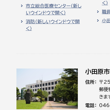
く）
市立総合医療センター（新し
職
いウインドウで開く）
小
消防（新しいウインドウで開
く）
小田原市
住所
〒2
郵便
きま
電話
046