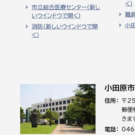
く）
市立総合医療センター（新し
職
いウインドウで開く）
小
消防（新しいウインドウで開
く）
小田原市
住所
〒2
郵便
きま
電話
046