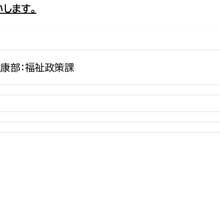
します。
政策課
産業政策課
観光
若者支援課
観光課
農政課
消防
水産海浜課
康部：福祉政策課
病院
市議会
理者
市立総合医療センタ
患者サポートセンター
病院管理局：経営管理
病院管理局：施設用度
病院管理局：医事課