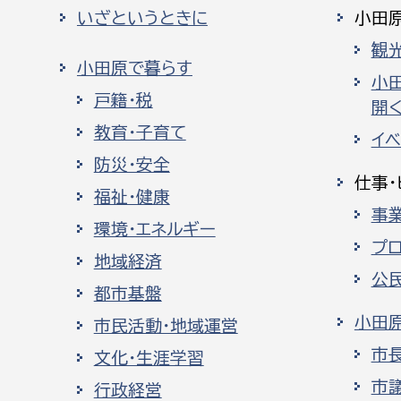
いざというときに
小田
観
小田原で暮らす
小
戸籍・税
開く
教育・子育て
イ
防災・安全
仕事・
福祉・健康
事
環境・エネルギー
プ
地域経済
公
都市基盤
小田
市民活動・地域運営
市
文化・生涯学習
市
行政経営