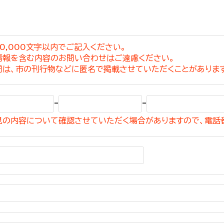
0,000文字以内でご記入ください。
情報を含む内容のお問い合わせはご遠慮ください。
選挙管理委員会事務
問は、市の刊行物などに匿名で掲載させていただくことがありま
務課
選挙管理委員会事務
-
-
食課
見の内容について確認させていただく場合がありますので、電話
導課
務課