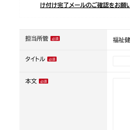
け付け完了メールのご確認をお願い
福祉政策課
子ども
求職者
生活援護課
子ども
高齢介護課
保育課
外国人
障がい福祉課
担当所管
福祉健
保険課
ペット
健康づくり課
タイトル
建設部
会計管
本文
建設政策課
出納室
国県事業推進課
土木管理課
道水路整備課
みどり公園課