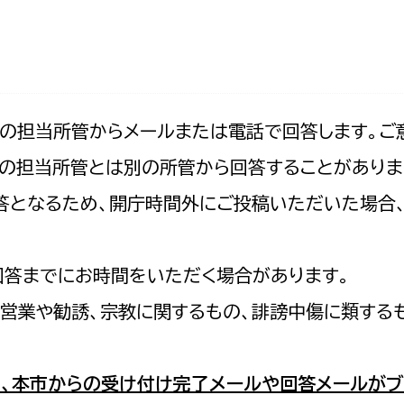
防災・安全
市税総務課
市民税課
福祉・健康
資産税課
環境・エネルギー
文化部
記の担当所管からメールまたは電話で回答します。ご
の担当所管とは別の所管から回答することがありま
策課
文化政策課
地域経済
の回答となるため、開庁時間外にご投稿いただいた場
生涯学習課
都市基盤
文化財課
図書館
回答までにお時間をいただく場合があります。
文化・生涯学習
スポーツ課
営業や勧誘、宗教に関するもの、誹謗中傷に類する
小田原城総合管理事
市民活動・地域づくり
若者部
経済部
、本市からの受け付け完了メールや回答メールがブ
行政経営