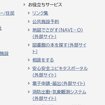
お役立ちサービス
ー/住民
リンク集
公共施設予約
祉
地図でさがす（NAVI－O）
（外部サイト）
図書館の本を探す（外部サイ
ト）
化施設
相談をする
安心安全ユビキタスポータル
（外部サイト）
電子申請・届出（外部サイト）
消防出動・気象観測システム
（外部サイト）