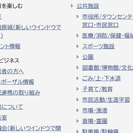
原を楽しむ
公共施設
光
市役所/タウンセンタ
窓口・市民窓口
田原城（新しいウインドウで
）
医療/消防/保健・福
ベント情報
スポーツ施設
公園
ビジネス
図書館/博物館/文
業者の方へ
ごみ/上・下水道
ロポーザル情報
子育て/教育
民連携の取り組み
市民活動/生涯学習
原について
市場・漁港
長室
斎場・霊園
議会（新しいウインドウで開
駐車場/駐輪場