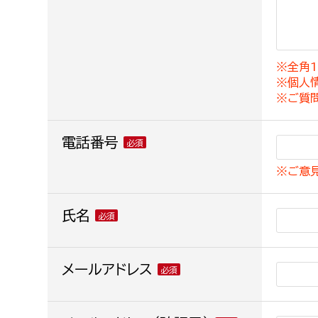
建築課
※全角1
※個人
上下水道局
教育部
※ご質
経営総務課
教育総
電話番号
給排水業務課
保健給
※ご意
水道整備課
教育指
下水道整備課
氏名
浄水管理課
農業委員会事務局
メールアドレス
議会局
農業委員会事務局
議会総