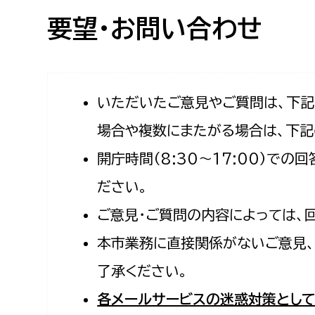
高校生・大学生など
要望・お問い合わせ
若者
妊産婦
市民部
防災部
いただいたご意見やご質問は、下
場合や複数にまたがる場合は、下記
地域政策課
防災対
高齢者
開庁時間（8:30〜17:00）で
地域安全課
障がい者
人権・男女共同参画課
ださい。
戸籍住民課
ご意見・ご質問の内容によっては、
傷病者
本市業務に直接関係がないご意見、
事業者
了承ください。
福祉健康部
子ども
各メールサービスの迷惑対策として
労働者