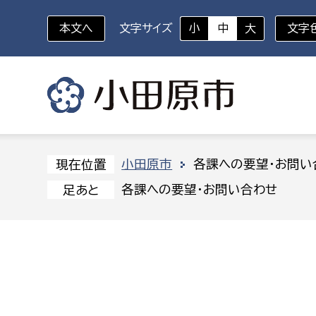
本文へ
文字サイズ
小
中
大
文字
いざというときに
対象者を選択
組織から探す
小田原市
各課への要望・お問い
現在位置
各課への要望・お問い合わせ
足あと
部に属さない室
企画部
新生児・乳幼児
休日救急外来
防
秘書室
企画政
幼稚園児・保育園児
広報広聴室
財政課
コンプライアンス推進室
資産マ
小・中学生
デジタ