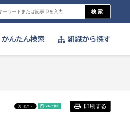
かんたん
検索
組織から
探す
目的を選択
公営事業部
支援や給付を受けたい
消防
事業課
届け出や申請をしたい
印刷する
証明書がほしい