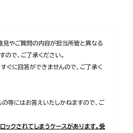
相談をしたい
支払いをしたい
働きたい
環境部
意見やご質問の内容が担当所管と異なる
すので、ご了承ください。
環境政策課
遊びたい
合、すぐに回答ができませんので、ご了承く
ゼロカーボン推進課
小田原のことを知りたい
環境保護課
環境事業センター
イベント・講座などに参加したい
もの等にはお答えいたしかねますので、ご
務所
まちづくりに関わりたい
都市部
ロックされてしまうケースがあります。受