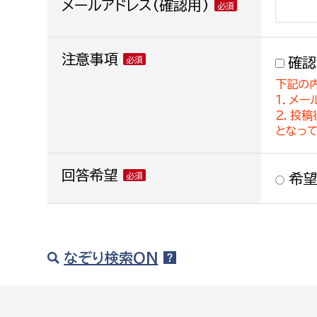
メールアドレス(確認用)
注意事項
確認
下記の
１．メー
２．投
となっ
回答希望
希望
なぞり検索ON