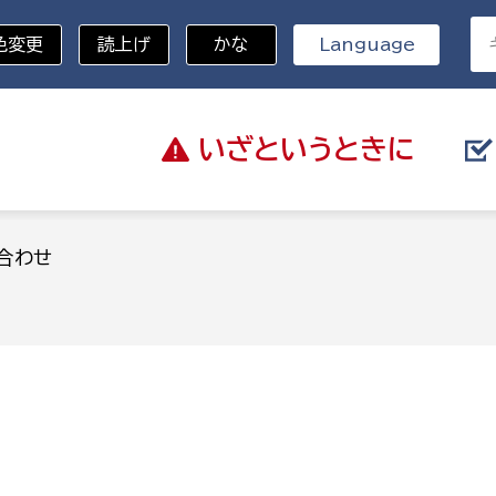
色変更
読上げ
かな
Language
いざと
いうときに
分野を選択
合わせ
総務部
戸籍
災・ハザードマップ
避難場所
策課
総務課
税
職員課
ネジメント課
財産管理課
教育・子育て
ル推進課
契約検査課