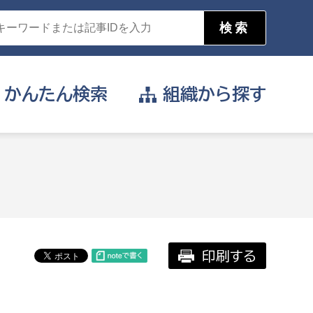
かんたん
検索
組織から
探す
目的を選択
公営事業部
支援や給付を受けたい
消防
事業課
届け出や申請をしたい
印刷する
証明書がほしい