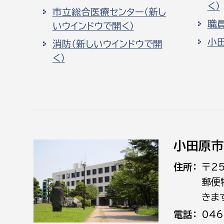
く）
市立総合医療センター（新し
職
いウインドウで開く）
小
消防（新しいウインドウで開
く）
小田原市
住所
〒2
郵便
きま
電話
046