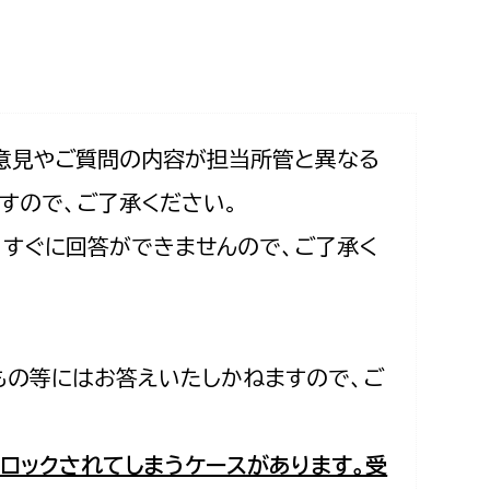
相談をしたい
支払いをしたい
働きたい
環境部
意見やご質問の内容が担当所管と異なる
すので、ご了承ください。
環境政策課
遊びたい
合、すぐに回答ができませんので、ご了承く
ゼロカーボン推進課
小田原のことを知りたい
環境保護課
環境事業センター
イベント・講座などに参加したい
もの等にはお答えいたしかねますので、ご
務所
まちづくりに関わりたい
都市部
ロックされてしまうケースがあります。受