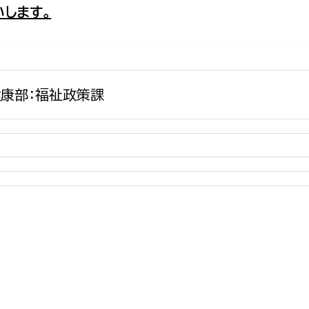
します。
政策課
産業政策課
観光
若者支援課
観光課
農政課
消防
水産海浜課
康部：福祉政策課
病院
市議会
理者
市立総合医療センタ
患者サポートセンター
病院管理局：経営管理
病院管理局：施設用度
病院管理局：医事課