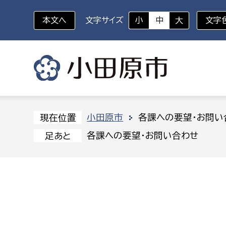
本文へ
文字サイズ
小
中
大
文字
いざというときに
対象者を選択
組織から探す
小田原市
各課への要望・お問い
現在位置
各課への要望・お問い合わせ
足あと
部に属さない室
企画部
新生児・乳幼児
休日救急外来
防
秘書室
企画政
幼稚園児・保育園児
広報広聴室
財政課
コンプライアンス推進室
資産マ
小・中学生
デジタ