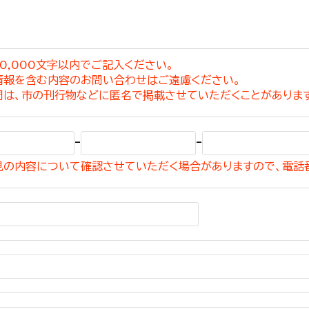
0,000文字以内でご記入ください。
情報を含む内容のお問い合わせはご遠慮ください。
選挙管理委員会事務
問は、市の刊行物などに匿名で掲載させていただくことがありま
務課
選挙管理委員会事務
-
-
食課
見の内容について確認させていただく場合がありますので、電話
導課
務課