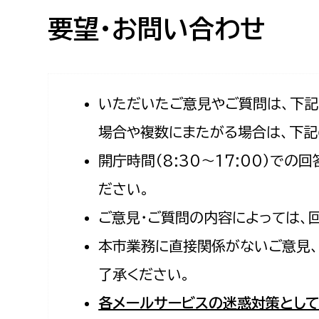
高校生・大学生など
要望・お問い合わせ
若者
妊産婦
市民部
防災部
いただいたご意見やご質問は、下
場合や複数にまたがる場合は、下記
地域政策課
防災対
高齢者
開庁時間（8:30〜17:00）で
地域安全課
障がい者
人権・男女共同参画課
ださい。
戸籍住民課
ご意見・ご質問の内容によっては、
傷病者
本市業務に直接関係がないご意見、
事業者
了承ください。
福祉健康部
子ども
各メールサービスの迷惑対策として
労働者