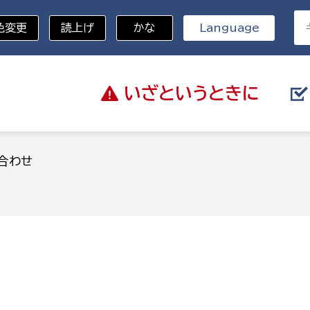
色変更
読上げ
かな
Language
いざと
いうときに
分野を選択
合わせ
総務部
戸籍
災・ハザードマップ
避難場所
策課
総務課
税
職員課
ネジメント課
財産管理課
教育・子育て
ル推進課
契約検査課