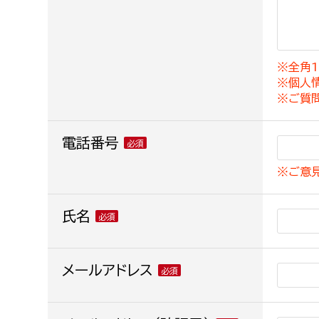
建築課
※全角1
※個人
上下水道局
教育部
※ご質
経営総務課
教育総
電話番号
給排水業務課
保健給
※ご意
水道整備課
教育指
下水道整備課
氏名
浄水管理課
農業委員会事務局
メールアドレス
議会局
農業委員会事務局
議会総