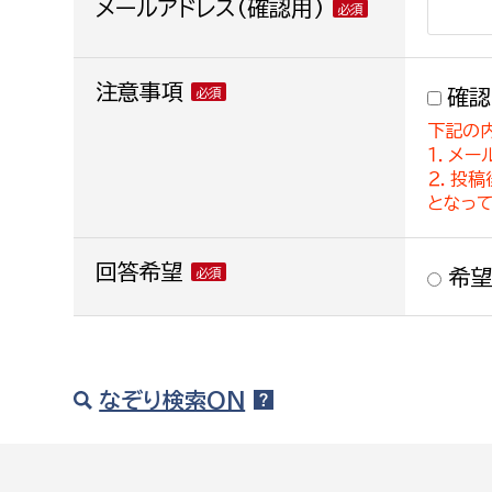
メールアドレス(確認用)
注意事項
確認
下記の
１．メー
２．投
となっ
回答希望
希望
なぞり検索ON