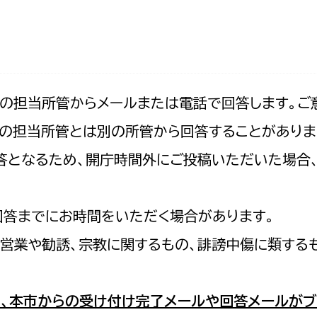
防災・安全
市税総務課
市民税課
福祉・健康
資産税課
環境・エネルギー
文化部
記の担当所管からメールまたは電話で回答します。ご
の担当所管とは別の所管から回答することがありま
策課
文化政策課
地域経済
の回答となるため、開庁時間外にご投稿いただいた場
生涯学習課
都市基盤
文化財課
図書館
回答までにお時間をいただく場合があります。
文化・生涯学習
スポーツ課
営業や勧誘、宗教に関するもの、誹謗中傷に類する
小田原城総合管理事
市民活動・地域づくり
若者部
経済部
、本市からの受け付け完了メールや回答メールがブ
行政経営