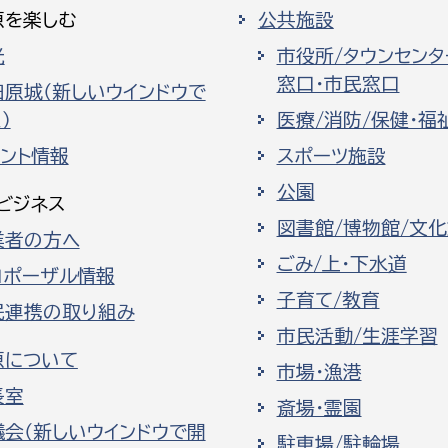
原を楽しむ
公共施設
光
市役所/タウンセンタ
窓口・市民窓口
田原城（新しいウインドウで
）
医療/消防/保健・福
ベント情報
スポーツ施設
公園
ビジネス
図書館/博物館/文
業者の方へ
ごみ/上・下水道
ロポーザル情報
子育て/教育
民連携の取り組み
市民活動/生涯学習
原について
市場・漁港
長室
斎場・霊園
議会（新しいウインドウで開
駐車場/駐輪場