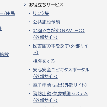
お役立ちサービス
ー/住民
リンク集
公共施設予約
祉
地図でさがす（NAVI－O）
（外部サイト）
図書館の本を探す（外部サイ
ト）
化施設
相談をする
安心安全ユビキタスポータル
（外部サイト）
電子申請・届出（外部サイト）
消防出動・気象観測システム
（外部サイト）