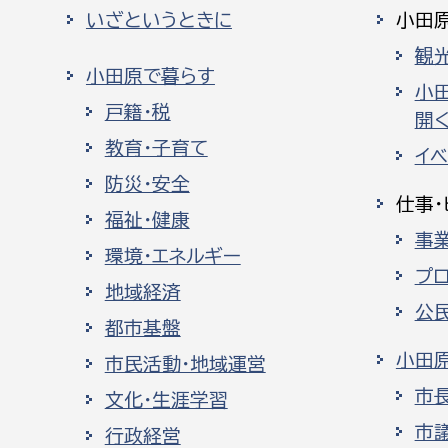
いざというときに
小田
観
小田原で暮らす
小
戸籍・税
開く
教育・子育て
イ
防災・安全
仕事・
福祉・健康
事
環境・エネルギー
プ
地域経済
公
都市基盤
小田
市民活動・地域運営
市
文化・生涯学習
市
行政経営