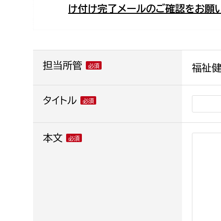
け付け完了メールのご確認をお願い
福祉政策課
子ども
求職者
生活援護課
子ども
高齢介護課
保育課
外国人
障がい福祉課
担当所管
福祉健
保険課
ペット
健康づくり課
タイトル
建設部
会計管
本文
建設政策課
出納室
国県事業推進課
土木管理課
道水路整備課
みどり公園課