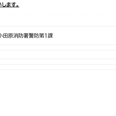
します。
政策課
産業政策課
観光
若者支援課
観光課
農政課
消防
水産海浜課
小田原消防署警防第1課
病院
市議会
理者
市立総合医療センタ
患者サポートセンター
病院管理局：経営管理
病院管理局：施設用度
病院管理局：医事課