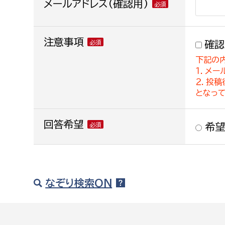
メールアドレス(確認用)
注意事項
確認
下記の
１．メー
２．投
となっ
回答希望
希望
なぞり検索ON