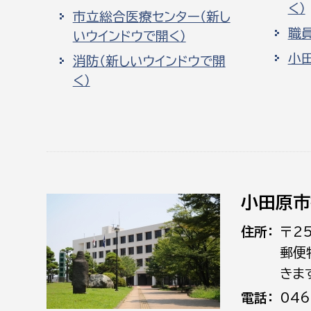
く）
市立総合医療センター（新し
職
いウインドウで開く）
小
消防（新しいウインドウで開
く）
小田原市
住所
〒2
郵便
きま
電話
046