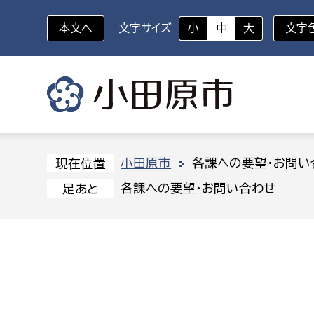
本文へ
文字サイズ
小
中
大
文字
いざというときに
対象者を選択
組織から探す
小田原市
各課への要望・お問い
現在位置
各課への要望・お問い合わせ
足あと
部に属さない室
企画部
新生児・乳幼児
休日救急外来
防
秘書室
企画政
幼稚園児・保育園児
広報広聴室
財政課
コンプライアンス推進室
資産マ
小・中学生
デジタ