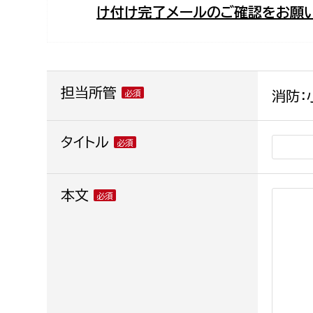
け付け完了メールのご確認をお願い
福祉政策課
子ども
求職者
生活援護課
子ども
高齢介護課
保育課
外国人
障がい福祉課
担当所管
消防：
保険課
ペット
健康づくり課
タイトル
建設部
会計管
本文
建設政策課
出納室
国県事業推進課
土木管理課
道水路整備課
みどり公園課