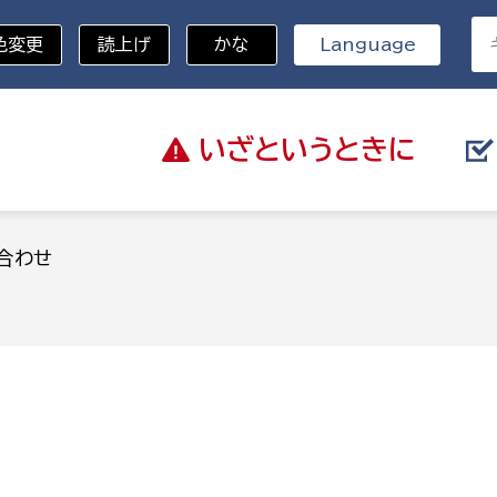
色変更
読上げ
かな
Language
いざと
いうときに
分野を選択
合わせ
総務部
戸籍
災・ハザードマップ
避難場所
策課
総務課
税
職員課
ネジメント課
財産管理課
教育・子育て
ル推進課
契約検査課