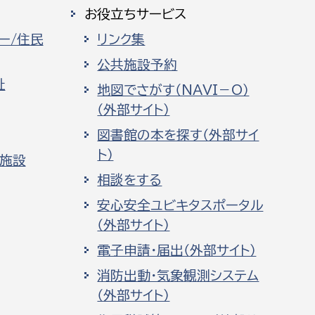
お役立ちサービス
ー/住民
リンク集
公共施設予約
祉
地図でさがす（NAVI－O）
（外部サイト）
図書館の本を探す（外部サイ
ト）
化施設
相談をする
安心安全ユビキタスポータル
（外部サイト）
電子申請・届出（外部サイト）
消防出動・気象観測システム
（外部サイト）