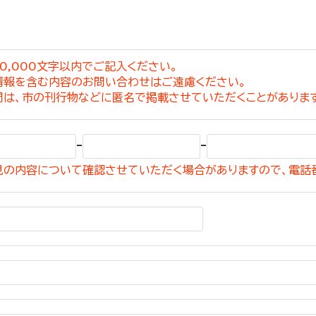
0,000文字以内でご記入ください。
情報を含む内容のお問い合わせはご遠慮ください。
選挙管理委員会事務
問は、市の刊行物などに匿名で掲載させていただくことがありま
務課
選挙管理委員会事務
-
-
食課
見の内容について確認させていただく場合がありますので、電話
導課
務課