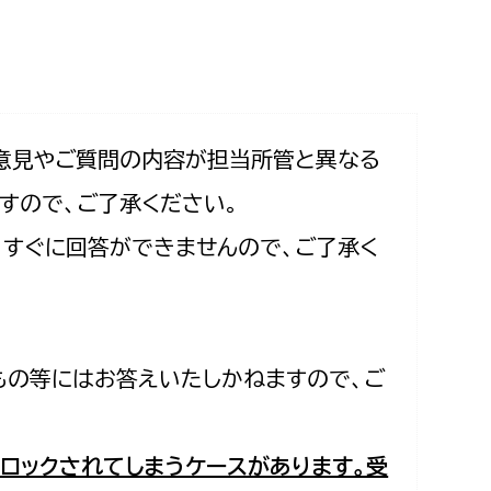
相談をしたい
支払いをしたい
働きたい
環境部
意見やご質問の内容が担当所管と異なる
すので、ご了承ください。
環境政策課
遊びたい
合、すぐに回答ができませんので、ご了承く
ゼロカーボン推進課
小田原のことを知りたい
環境保護課
環境事業センター
イベント・講座などに参加したい
もの等にはお答えいたしかねますので、ご
務所
まちづくりに関わりたい
都市部
ロックされてしまうケースがあります。受