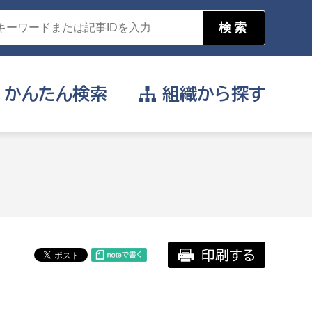
かんたん
検索
組織から
探す
目的を選択
公営事業部
支援や給付を受けたい
消防
事業課
届け出や申請をしたい
印刷する
証明書がほしい