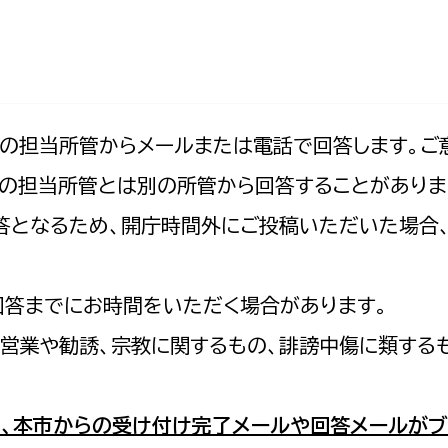
防災・安全
市税総務課
市民税課
福祉・健康
資産税課
環境・エネルギー
文化部
記の担当所管からメールまたは電話で回答します。ご
の担当所管とは別の所管から回答することがありま
策課
文化政策課
地域経済
の回答となるため、開庁時間外にご投稿いただいた場
生涯学習課
都市基盤
文化財課
図書館
回答までにお時間をいただく場合があります。
文化・生涯学習
スポーツ課
営業や勧誘、宗教に関するもの、誹謗中傷に類する
小田原城総合管理事
市民活動・地域づくり
若者部
経済部
、本市からの受け付け完了メールや回答メールがブ
行政経営