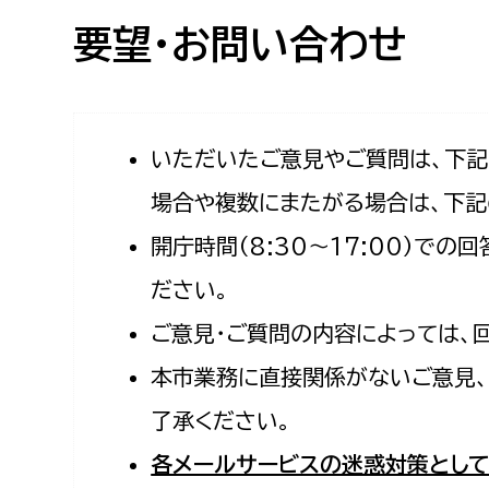
高校生・大学生など
要望・お問い合わせ
若者
妊産婦
市民部
防災部
いただいたご意見やご質問は、下
場合や複数にまたがる場合は、下記
地域政策課
防災対
高齢者
開庁時間（8:30〜17:00）で
地域安全課
障がい者
人権・男女共同参画課
ださい。
戸籍住民課
ご意見・ご質問の内容によっては、
傷病者
本市業務に直接関係がないご意見、
事業者
了承ください。
福祉健康部
子ども
各メールサービスの迷惑対策として
労働者