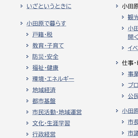
いざというときに
小田
観
小田原で暮らす
小
戸籍・税
開く
教育・子育て
イ
防災・安全
仕事・
福祉・健康
事
環境・エネルギー
プ
地域経済
公
都市基盤
小田
市民活動・地域運営
市
文化・生涯学習
市
行政経営