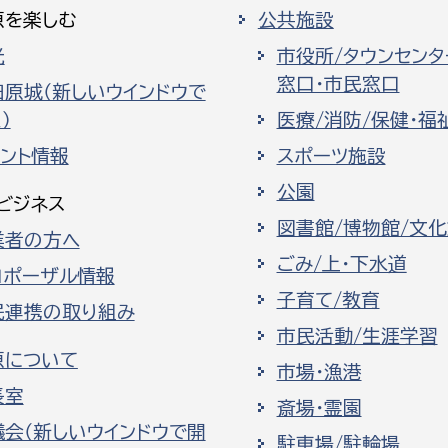
原を楽しむ
公共施設
光
市役所/タウンセンタ
窓口・市民窓口
田原城（新しいウインドウで
）
医療/消防/保健・福
ベント情報
スポーツ施設
公園
ビジネス
図書館/博物館/文
業者の方へ
ごみ/上・下水道
ロポーザル情報
子育て/教育
民連携の取り組み
市民活動/生涯学習
原について
市場・漁港
長室
斎場・霊園
議会（新しいウインドウで開
駐車場/駐輪場