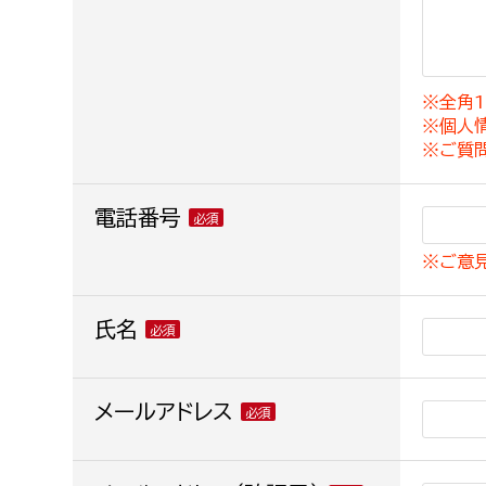
建築課
※全角1
※個人
上下水道局
教育部
※ご質
経営総務課
教育総
電話番号
給排水業務課
保健給
※ご意
水道整備課
教育指
下水道整備課
氏名
浄水管理課
農業委員会事務局
メールアドレス
議会局
農業委員会事務局
議会総