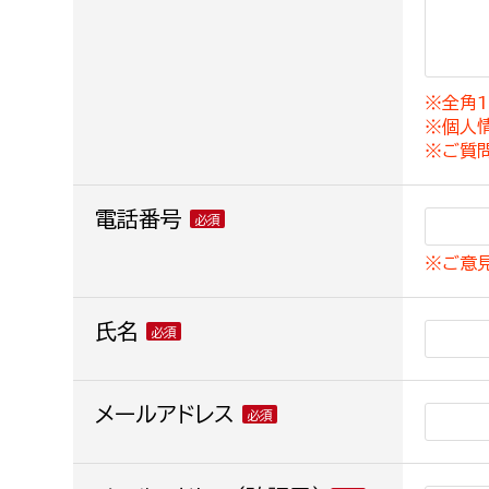
建築課
※全角1
※個人
上下水道局
教育部
※ご質
経営総務課
教育総
電話番号
給排水業務課
保健給
※ご意
水道整備課
教育指
下水道整備課
氏名
浄水管理課
農業委員会事務局
メールアドレス
議会局
農業委員会事務局
議会総