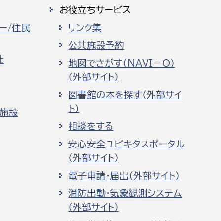
お役立ちサービス
ー/住民
リンク集
公共施設予約
祉
地図でさがす（NAVI－O）
（外部サイト）
図書館の本を探す（外部サイ
ト）
化施設
相談をする
安心安全ユビキタスポータル
（外部サイト）
電子申請・届出（外部サイト）
消防出動・気象観測システム
（外部サイト）