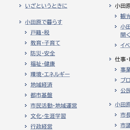
いざというときに
小田
観
小田原で暮らす
小
戸籍・税
開く
教育・子育て
イ
防災・安全
仕事・
福祉・健康
事
環境・エネルギー
プ
地域経済
公
都市基盤
小田
市民活動・地域運営
市
文化・生涯学習
市
行政経営