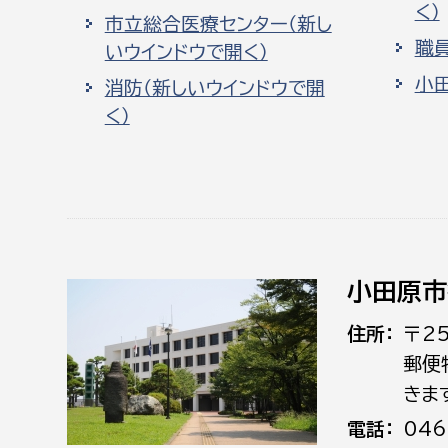
く）
市立総合医療センター（新し
職
いウインドウで開く）
小
消防（新しいウインドウで開
く）
小田原市
住所
〒2
郵便
きま
電話
046