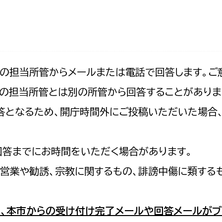
防災・安全
市税総務課
市民税課
福祉・健康
資産税課
環境・エネルギー
文化部
記の担当所管からメールまたは電話で回答します。ご
の担当所管とは別の所管から回答することがありま
策課
文化政策課
地域経済
の回答となるため、開庁時間外にご投稿いただいた場
生涯学習課
都市基盤
文化財課
図書館
回答までにお時間をいただく場合があります。
文化・生涯学習
スポーツ課
営業や勧誘、宗教に関するもの、誹謗中傷に類する
小田原城総合管理事
市民活動・地域づくり
若者部
経済部
、本市からの受け付け完了メールや回答メールがブ
行政経営