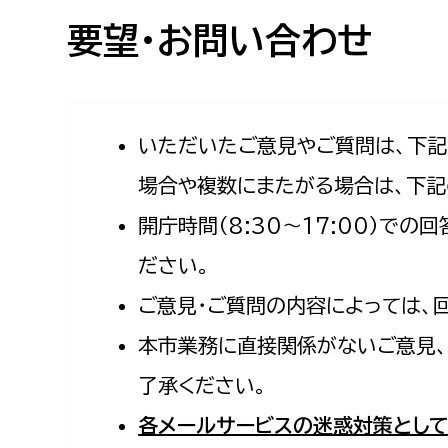
高校生・大学生など
要望・お問い合わせ
若者
妊産婦
市民部
防災部
いただいたご意見やご質問は、下
場合や複数にまたがる場合は、下記
地域政策課
防災対
高齢者
開庁時間（8:30〜17:00）で
地域安全課
障がい者
人権・男女共同参画課
ださい。
戸籍住民課
ご意見・ご質問の内容によっては、
傷病者
本市業務に直接関係がないご意見、
事業者
了承ください。
福祉健康部
子ども
各メールサービスの迷惑対策として
労働者