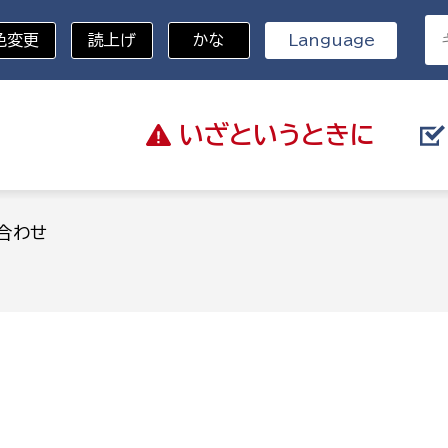
色変更
読上げ
かな
Language
いざと
いうときに
分野を選択
合わせ
総務部
戸籍
災・ハザードマップ
避難場所
策課
総務課
税
職員課
ネジメント課
財産管理課
教育・子育て
ル推進課
契約検査課