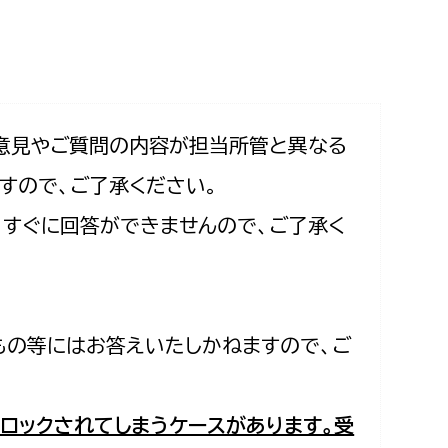
相談をしたい
支払いをしたい
働きたい
環境部
意見やご質問の内容が担当所管と異なる
すので、ご了承ください。
環境政策課
遊びたい
合、すぐに回答ができませんので、ご了承く
ゼロカーボン推進課
小田原のことを知りたい
環境保護課
環境事業センター
イベント・講座などに参加したい
もの等にはお答えいたしかねますので、ご
務所
まちづくりに関わりたい
都市部
ロックされてしまうケースがあります。受