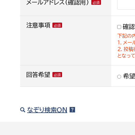
メールアドレス(確認用)
注意事項
確認
下記の
１．メー
２．投
となっ
回答希望
希望
なぞり検索ON