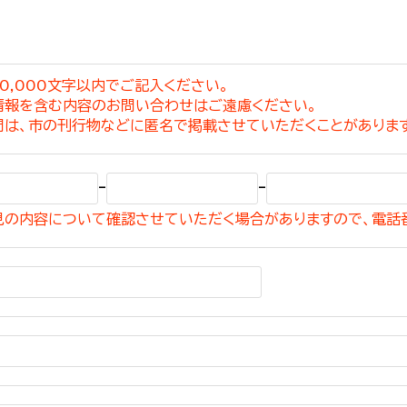
0,000文字以内でご記入ください。
情報を含む内容のお問い合わせはご遠慮ください。
選挙管理委員会事務
問は、市の刊行物などに匿名で掲載させていただくことがありま
務課
選挙管理委員会事務
-
-
食課
見の内容について確認させていただく場合がありますので、電話
導課
務課