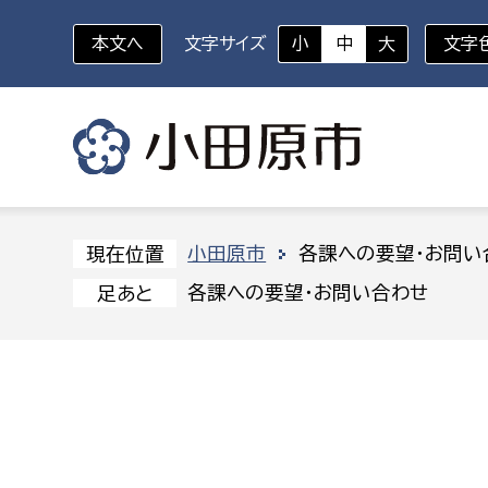
本文へ
文字サイズ
小
中
大
文字
いざというときに
対象者を選択
組織から探す
小田原市
各課への要望・お問い
現在位置
各課への要望・お問い合わせ
足あと
部に属さない室
企画部
新生児・乳幼児
休日救急外来
防
秘書室
企画政
幼稚園児・保育園児
広報広聴室
財政課
コンプライアンス推進室
資産マ
小・中学生
デジタ