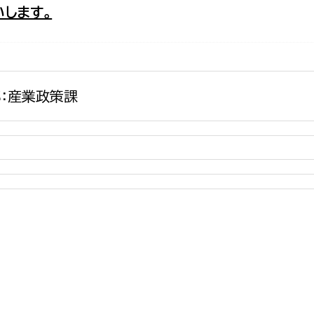
します。
政策課
産業政策課
観光
若者支援課
観光課
農政課
消防
水産海浜課
：産業政策課
病院
市議会
理者
市立総合医療センタ
患者サポートセンター
病院管理局：経営管理
病院管理局：施設用度
病院管理局：医事課