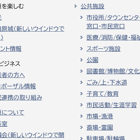
原を楽しむ
公共施設
光
市役所/タウンセンタ
窓口・市民窓口
田原城（新しいウインドウで
）
医療/消防/保健・福
ベント情報
スポーツ施設
公園
ビジネス
図書館/博物館/文
業者の方へ
ごみ/上・下水道
ロポーザル情報
子育て/教育
民連携の取り組み
市民活動/生涯学習
原について
市場・漁港
長室
斎場・霊園
議会（新しいウインドウで開
駐車場/駐輪場