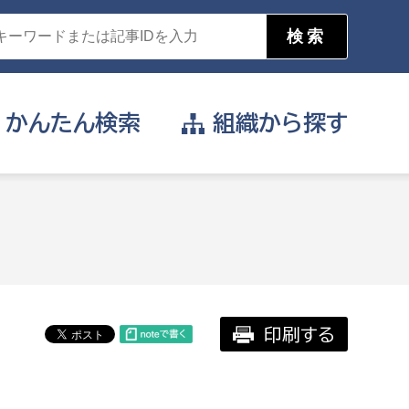
かんたん
検索
組織から
探す
目的を選択
公営事業部
支援や給付を受けたい
消防
事業課
届け出や申請をしたい
印刷する
証明書がほしい