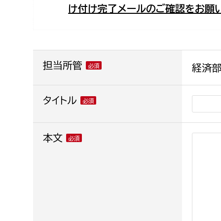
け付け完了メールのご確認をお願い
福祉政策課
子ども
求職者
生活援護課
子ども
高齢介護課
保育課
外国人
障がい福祉課
担当所管
経済部
保険課
ペット
健康づくり課
タイトル
建設部
会計管
本文
建設政策課
出納室
国県事業推進課
土木管理課
道水路整備課
みどり公園課