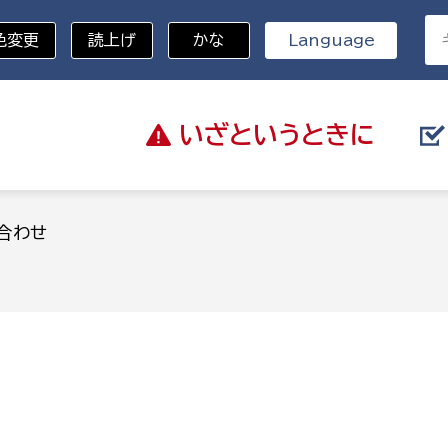
色変更
読上げ
かな
Language
いざと
いうときに
分野を選択
合わせ
総務部
戸籍
災・ハザードマップ
避難場所
策課
総務課
税
職員課
ネジメント課
財産管理課
教育・子育て
ル推進課
契約検査課