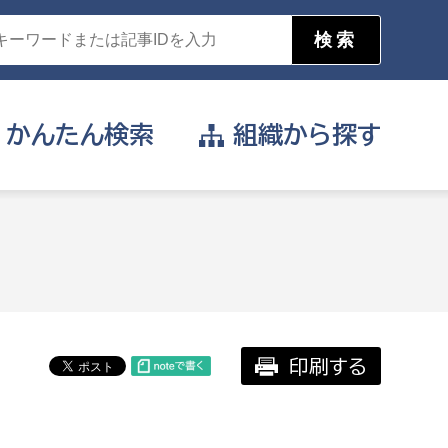
かんたん
検索
組織から
探す
目的を選択
公営事業部
支援や給付を受けたい
消防
事業課
届け出や申請をしたい
印刷する
証明書がほしい