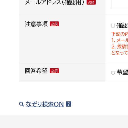
メールアドレス(確認用)
注意事項
確認
下記の
１．メー
２．投
となっ
回答希望
希望
なぞり検索ON