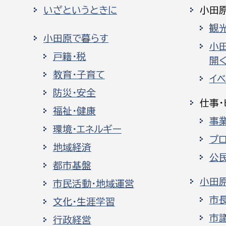
いざというときに
小田
観
小田原で暮らす
小
戸籍・税
開く
教育・子育て
イ
防災・安全
仕事・
福祉・健康
事
環境・エネルギー
プ
地域経済
公
都市基盤
小田
市民活動・地域運営
市
文化・生涯学習
市
行政経営