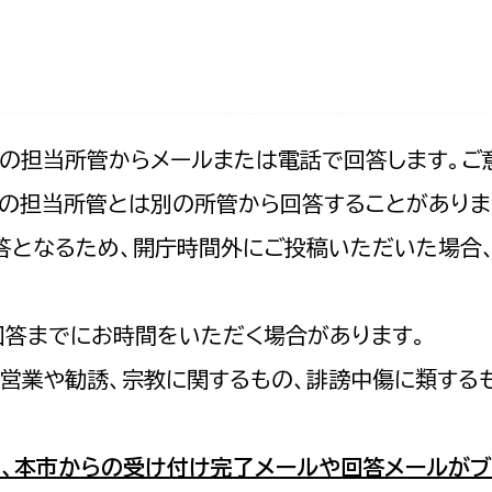
防災・安全
市税総務課
市民税課
福祉・健康
資産税課
環境・エネルギー
文化部
記の担当所管からメールまたは電話で回答します。ご
の担当所管とは別の所管から回答することがありま
策課
文化政策課
地域経済
の回答となるため、開庁時間外にご投稿いただいた場
生涯学習課
都市基盤
文化財課
図書館
回答までにお時間をいただく場合があります。
文化・生涯学習
スポーツ課
営業や勧誘、宗教に関するもの、誹謗中傷に類する
小田原城総合管理事
市民活動・地域づくり
若者部
経済部
、本市からの受け付け完了メールや回答メールがブ
行政経営