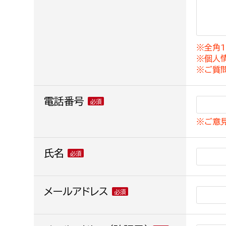
建築課
※全角1
※個人
上下水道局
教育部
※ご質
経営総務課
教育総
電話番号
給排水業務課
保健給
※ご意
水道整備課
教育指
下水道整備課
氏名
浄水管理課
農業委員会事務局
メールアドレス
議会局
農業委員会事務局
議会総