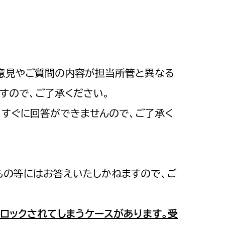
相談をしたい
支払いをしたい
働きたい
環境部
意見やご質問の内容が担当所管と異なる
すので、ご了承ください。
環境政策課
遊びたい
合、すぐに回答ができませんので、ご了承く
ゼロカーボン推進課
小田原のことを知りたい
環境保護課
環境事業センター
イベント・講座などに参加したい
もの等にはお答えいたしかねますので、ご
務所
まちづくりに関わりたい
都市部
ロックされてしまうケースがあります。受