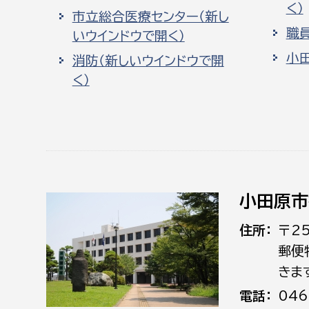
く）
市立総合医療センター（新し
職
いウインドウで開く）
小
消防（新しいウインドウで開
く）
小田原市
住所
〒2
郵便
きま
電話
046