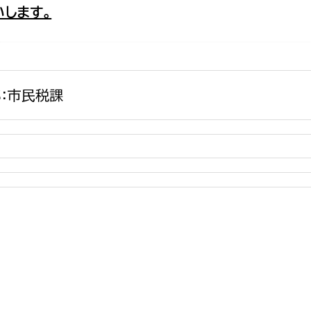
します。
政策課
産業政策課
観光
若者支援課
観光課
農政課
消防
水産海浜課
：市民税課
病院
市議会
理者
市立総合医療センタ
患者サポートセンター
病院管理局：経営管理
病院管理局：施設用度
病院管理局：医事課