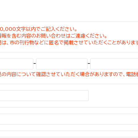
0,000文字以内でご記入ください。
情報を含む内容のお問い合わせはご遠慮ください。
選挙管理委員会事務
問は、市の刊行物などに匿名で掲載させていただくことがありま
務課
選挙管理委員会事務
-
-
食課
見の内容について確認させていただく場合がありますので、電話
導課
務課