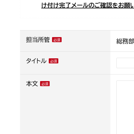
け付け完了メールのご確認をお願い
福祉政策課
子ども
求職者
生活援護課
子ども
高齢介護課
保育課
外国人
障がい福祉課
担当所管
総務部
保険課
ペット
健康づくり課
タイトル
建設部
会計管
本文
建設政策課
出納室
国県事業推進課
土木管理課
道水路整備課
みどり公園課