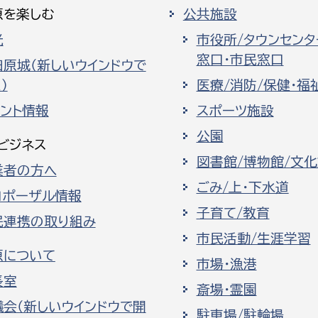
原を楽しむ
公共施設
光
市役所/タウンセンタ
窓口・市民窓口
田原城（新しいウインドウで
）
医療/消防/保健・福
ベント情報
スポーツ施設
公園
ビジネス
図書館/博物館/文
業者の方へ
ごみ/上・下水道
ロポーザル情報
子育て/教育
民連携の取り組み
市民活動/生涯学習
原について
市場・漁港
長室
斎場・霊園
議会（新しいウインドウで開
駐車場/駐輪場