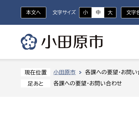
本文へ
文字サイズ
小
中
大
文字
いざというときに
対象者を選択
組織から探す
小田原市
各課への要望・お問い
現在位置
各課への要望・お問い合わせ
足あと
部に属さない室
企画部
新生児・乳幼児
休日救急外来
防
秘書室
企画政
幼稚園児・保育園児
広報広聴室
財政課
コンプライアンス推進室
資産マ
小・中学生
デジタ