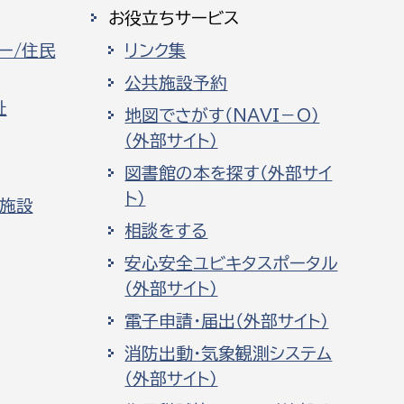
お役立ちサービス
ー/住民
リンク集
公共施設予約
祉
地図でさがす（NAVI－O）
（外部サイト）
図書館の本を探す（外部サイ
ト）
化施設
相談をする
安心安全ユビキタスポータル
（外部サイト）
電子申請・届出（外部サイト）
消防出動・気象観測システム
（外部サイト）