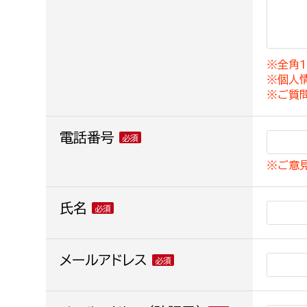
建築課
※全角1
※個人
上下水道局
教育部
※ご質
経営総務課
教育総
電話番号
給排水業務課
保健給
※ご意
水道整備課
教育指
下水道整備課
氏名
浄水管理課
農業委員会事務局
メールアドレス
議会局
農業委員会事務局
議会総