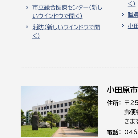
く）
市立総合医療センター（新し
職
いウインドウで開く）
小
消防（新しいウインドウで開
く）
小田原市
住所
〒2
郵便
きま
電話
046