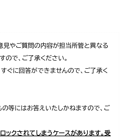
相談をしたい
支払いをしたい
働きたい
環境部
意見やご質問の内容が担当所管と異なる
すので、ご了承ください。
環境政策課
遊びたい
合、すぐに回答ができませんので、ご了承く
ゼロカーボン推進課
小田原のことを知りたい
環境保護課
環境事業センター
イベント・講座などに参加したい
もの等にはお答えいたしかねますので、ご
務所
まちづくりに関わりたい
都市部
ロックされてしまうケースがあります。受