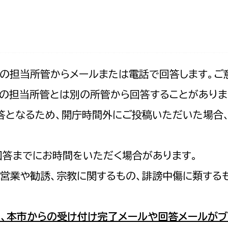
防災・安全
市税総務課
市民税課
福祉・健康
資産税課
環境・エネルギー
文化部
記の担当所管からメールまたは電話で回答します。ご
の担当所管とは別の所管から回答することがありま
策課
文化政策課
地域経済
の回答となるため、開庁時間外にご投稿いただいた場
生涯学習課
都市基盤
文化財課
図書館
回答までにお時間をいただく場合があります。
文化・生涯学習
スポーツ課
営業や勧誘、宗教に関するもの、誹謗中傷に類する
小田原城総合管理事
市民活動・地域づくり
若者部
経済部
、本市からの受け付け完了メールや回答メールがブ
行政経営