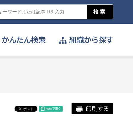
かんたん
検索
組織から
探す
目的を選択
公営事業部
支援や給付を受けたい
消防
事業課
届け出や申請をしたい
印刷する
証明書がほしい