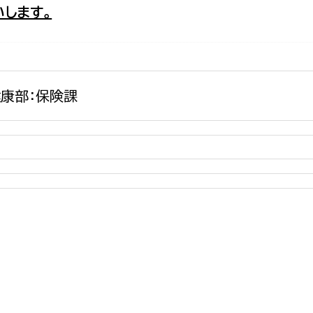
します。
政策課
産業政策課
観光
若者支援課
観光課
農政課
消防
水産海浜課
康部：保険課
病院
市議会
理者
市立総合医療センタ
患者サポートセンター
病院管理局：経営管理
病院管理局：施設用度
病院管理局：医事課