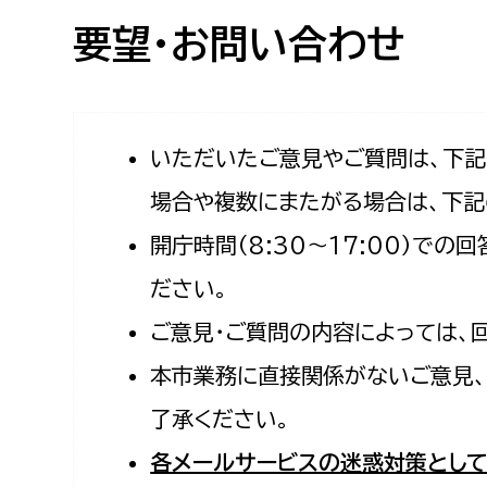
高校生・大学生など
要望・お問い合わせ
若者
妊産婦
市民部
防災部
いただいたご意見やご質問は、下
場合や複数にまたがる場合は、下記
地域政策課
防災対
高齢者
開庁時間（8:30〜17:00）で
地域安全課
障がい者
人権・男女共同参画課
ださい。
戸籍住民課
ご意見・ご質問の内容によっては、
傷病者
本市業務に直接関係がないご意見、
事業者
了承ください。
福祉健康部
子ども
各メールサービスの迷惑対策として
労働者