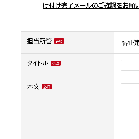
け付け完了メールのご確認をお願い
福祉政策課
子ども
求職者
生活援護課
子ども
高齢介護課
保育課
外国人
障がい福祉課
担当所管
福祉健
保険課
ペット
健康づくり課
タイトル
建設部
会計管
本文
建設政策課
出納室
国県事業推進課
土木管理課
道水路整備課
みどり公園課