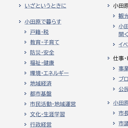
いざというときに
小田
観
小田原で暮らす
小
戸籍・税
開く
教育・子育て
イ
防災・安全
仕事・
福祉・健康
事
環境・エネルギー
プ
地域経済
公
都市基盤
小田
市民活動・地域運営
市
文化・生涯学習
市
行政経営