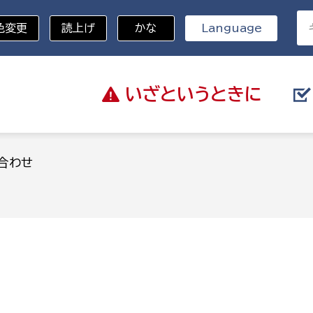
色変更
読上げ
かな
Language
いざと
いうときに
分野を選択
合わせ
総務部
戸籍
災・ハザードマップ
避難場所
策課
総務課
税
職員課
ネジメント課
財産管理課
教育・子育て
ル推進課
契約検査課