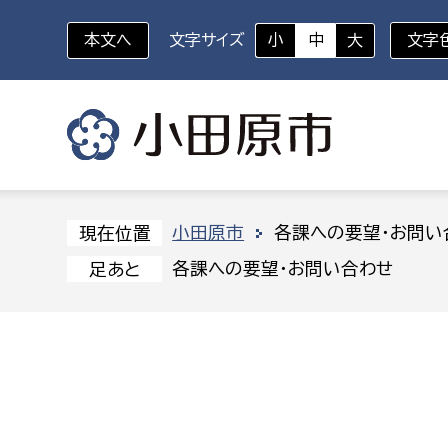
本文へ
文字サイズ
小
中
大
文字
いざというときに
対象者を選択
組織から探す
小田原市
各課への要望・お問い
現在位置
各課への要望・お問い合わせ
足あと
部に属さない室
企画部
新生児・乳幼児
休日救急外来
防
秘書室
企画政
幼稚園児・保育園児
広報広聴室
財政課
コンプライアンス推進室
資産マ
小・中学生
デジタ