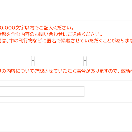
0,000文字以内でご記入ください。
情報を含む内容のお問い合わせはご遠慮ください。
選挙管理委員会事務
問は、市の刊行物などに匿名で掲載させていただくことがありま
務課
選挙管理委員会事務
-
-
食課
見の内容について確認させていただく場合がありますので、電話
導課
務課