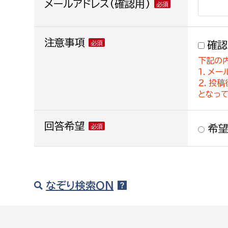
メールアドレス(確認用)
注意事項
確認
下記の
１．メー
２．投
となっ
回答希望
希望
なぞり検索ON