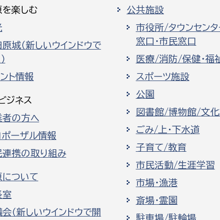
原を楽しむ
公共施設
光
市役所/タウンセンタ
窓口・市民窓口
田原城（新しいウインドウで
）
医療/消防/保健・福
ベント情報
スポーツ施設
公園
ビジネス
図書館/博物館/文
業者の方へ
ごみ/上・下水道
ロポーザル情報
子育て/教育
民連携の取り組み
市民活動/生涯学習
原について
市場・漁港
長室
斎場・霊園
議会（新しいウインドウで開
駐車場/駐輪場