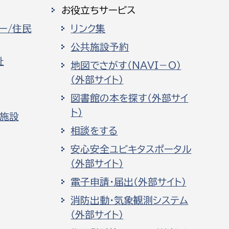
お役立ちサービス
ー/住民
リンク集
公共施設予約
祉
地図でさがす（NAVI－O）
（外部サイト）
図書館の本を探す（外部サイ
ト）
化施設
相談をする
安心安全ユビキタスポータル
（外部サイト）
電子申請・届出（外部サイト）
消防出動・気象観測システム
（外部サイト）