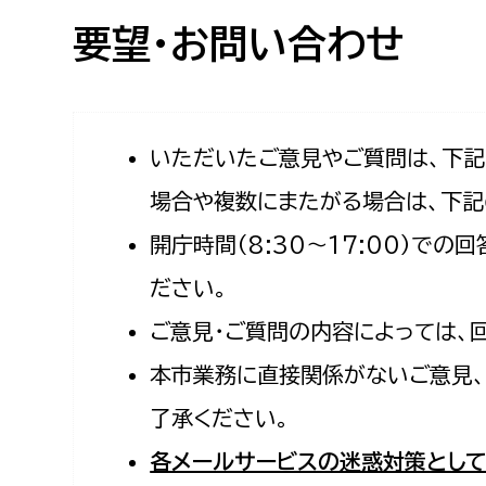
高校生・大学生など
要望・お問い合わせ
若者
妊産婦
市民部
防災部
いただいたご意見やご質問は、下
場合や複数にまたがる場合は、下記
地域政策課
防災対
高齢者
開庁時間（8:30〜17:00）で
地域安全課
障がい者
人権・男女共同参画課
ださい。
戸籍住民課
ご意見・ご質問の内容によっては、
傷病者
本市業務に直接関係がないご意見、
事業者
了承ください。
福祉健康部
子ども
各メールサービスの迷惑対策として
労働者