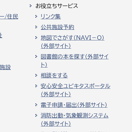
お役立ちサービス
ー/住民
リンク集
公共施設予約
祉
地図でさがす（NAVI－O）
（外部サイト）
図書館の本を探す（外部サイ
ト）
化施設
相談をする
安心安全ユビキタスポータル
（外部サイト）
電子申請・届出（外部サイト）
消防出動・気象観測システム
（外部サイト）