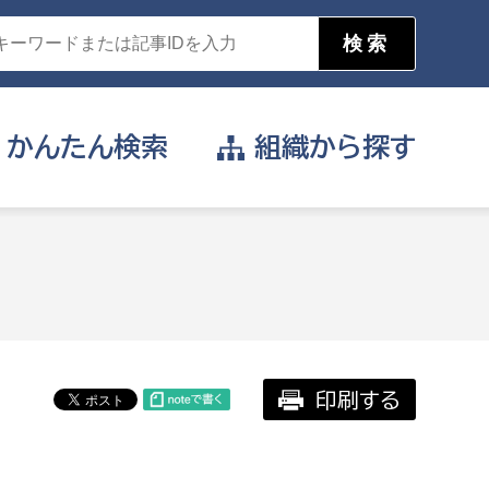
かんたん
検索
組織から
探す
目的を選択
公営事業部
支援や給付を受けたい
消防
事業課
届け出や申請をしたい
印刷する
証明書がほしい