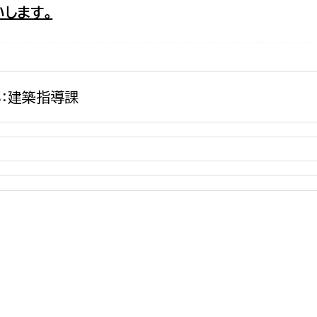
します。
政策課
産業政策課
観光
若者支援課
観光課
農政課
消防
水産海浜課
：建築指導課
病院
市議会
理者
市立総合医療センタ
患者サポートセンター
病院管理局：経営管理
病院管理局：施設用度
病院管理局：医事課