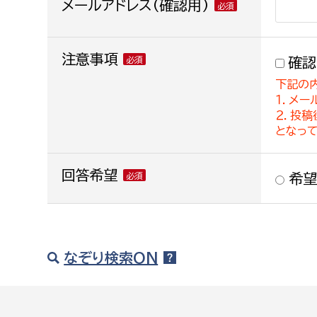
メールアドレス(確認用)
注意事項
確認
下記の
１．メー
２．投
となっ
回答希望
希望
なぞり検索ON