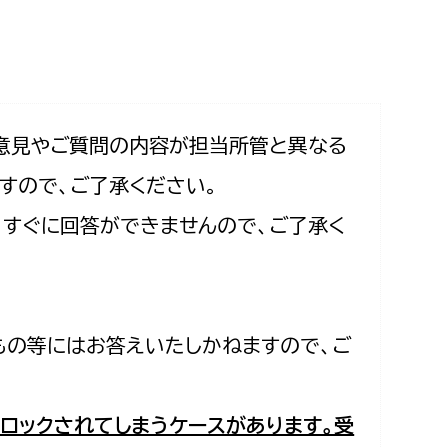
相談をしたい
支払いをしたい
働きたい
環境部
意見やご質問の内容が担当所管と異なる
すので、ご了承ください。
環境政策課
遊びたい
合、すぐに回答ができませんので、ご了承く
ゼロカーボン推進課
小田原のことを知りたい
環境保護課
環境事業センター
イベント・講座などに参加したい
もの等にはお答えいたしかねますので、ご
務所
まちづくりに関わりたい
都市部
ロックされてしまうケースがあります。受