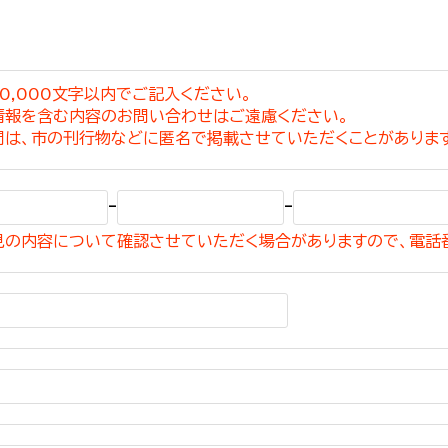
0,000文字以内でご記入ください。
情報を含む内容のお問い合わせはご遠慮ください。
選挙管理委員会事務
問は、市の刊行物などに匿名で掲載させていただくことがありま
務課
選挙管理委員会事務
-
-
食課
見の内容について確認させていただく場合がありますので、電話
導課
務課