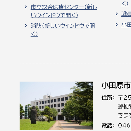
く）
市立総合医療センター（新し
職
いウインドウで開く）
小
消防（新しいウインドウで開
く）
小田原市
住所
〒2
郵便
きま
電話
046