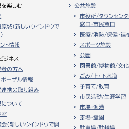
原を楽しむ
公共施設
光
市役所/タウンセンタ
窓口・市民窓口
田原城（新しいウインドウで
）
医療/消防/保健・福
ベント情報
スポーツ施設
公園
ビジネス
図書館/博物館/文
業者の方へ
ごみ/上・下水道
ロポーザル情報
子育て/教育
民連携の取り組み
市民活動/生涯学習
原について
市場・漁港
長室
斎場・霊園
議会（新しいウインドウで開
駐車場/駐輪場