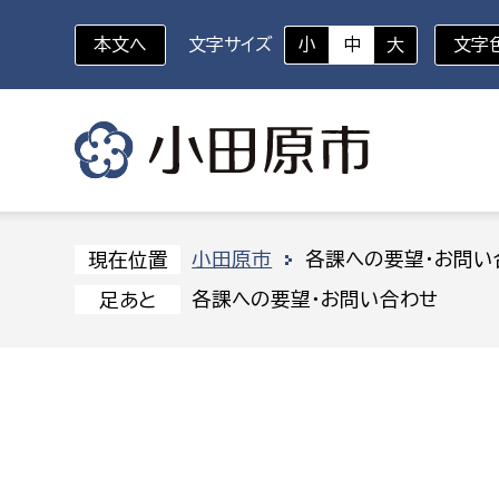
本文へ
文字サイズ
小
中
大
文字
いざというときに
対象者を選択
組織から探す
小田原市
各課への要望・お問い
現在位置
各課への要望・お問い合わせ
足あと
部に属さない室
企画部
新生児・乳幼児
休日救急外来
防
秘書室
企画政
幼稚園児・保育園児
広報広聴室
財政課
コンプライアンス推進室
資産マ
小・中学生
デジタ