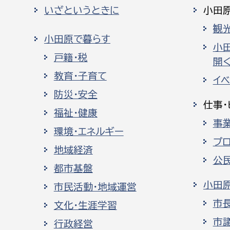
いざというときに
小田
観
小田原で暮らす
小
戸籍・税
開く
教育・子育て
イ
防災・安全
仕事・
福祉・健康
事
環境・エネルギー
プ
地域経済
公
都市基盤
小田
市民活動・地域運営
市
文化・生涯学習
市
行政経営