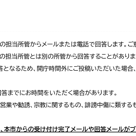
防災・安全
市税総務課
市民税課
福祉・健康
資産税課
環境・エネルギー
文化部
記の担当所管からメールまたは電話で回答します。ご
の担当所管とは別の所管から回答することがありま
策課
文化政策課
地域経済
の回答となるため、開庁時間外にご投稿いただいた場
生涯学習課
都市基盤
文化財課
図書館
回答までにお時間をいただく場合があります。
文化・生涯学習
スポーツ課
営業や勧誘、宗教に関するもの、誹謗中傷に類する
小田原城総合管理事
市民活動・地域づくり
若者部
経済部
、本市からの受け付け完了メールや回答メールがブ
行政経営