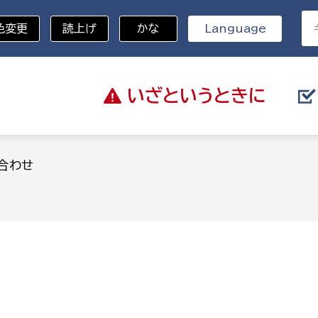
色変更
読上げ
かな
Language
いざと
いうときに
分野を選択
合わせ
総務部
戸籍
災・ハザードマップ
避難場所
策課
総務課
税
職員課
ネジメント課
財産管理課
教育・子育て
ル推進課
契約検査課