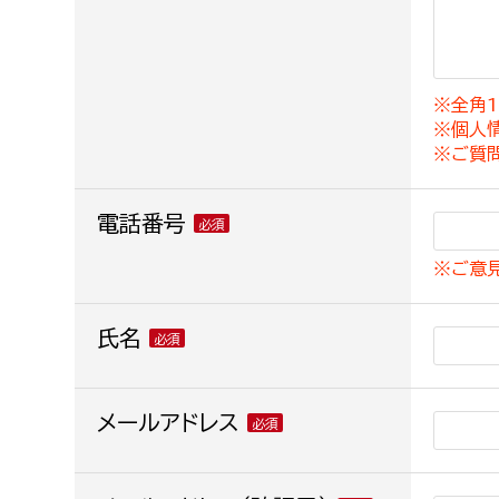
建築課
※全角1
※個人
上下水道局
教育部
※ご質
経営総務課
教育総
電話番号
給排水業務課
保健給
※ご意
水道整備課
教育指
下水道整備課
氏名
浄水管理課
農業委員会事務局
メールアドレス
議会局
農業委員会事務局
議会総