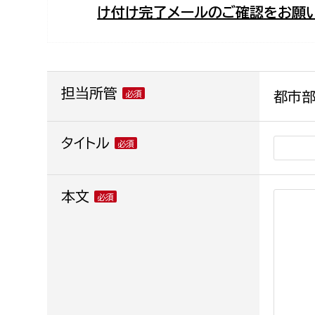
け付け完了メールのご確認をお願い
福祉政策課
子ども
求職者
生活援護課
子ども
高齢介護課
保育課
外国人
障がい福祉課
担当所管
都市部
保険課
ペット
健康づくり課
タイトル
建設部
会計管
本文
建設政策課
出納室
国県事業推進課
土木管理課
道水路整備課
みどり公園課