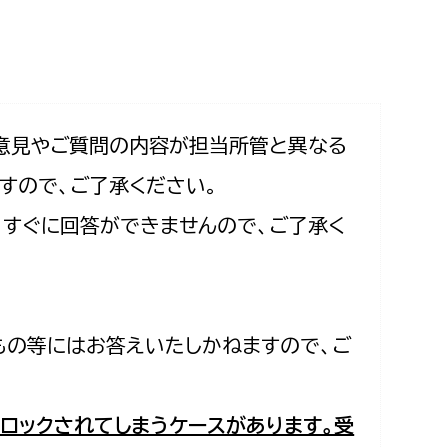
相談をしたい
支払いをしたい
働きたい
環境部
意見やご質問の内容が担当所管と異なる
すので、ご了承ください。
環境政策課
遊びたい
合、すぐに回答ができませんので、ご了承く
ゼロカーボン推進課
小田原のことを知りたい
環境保護課
環境事業センター
イベント・講座などに参加したい
もの等にはお答えいたしかねますので、ご
務所
まちづくりに関わりたい
都市部
ロックされてしまうケースがあります。受