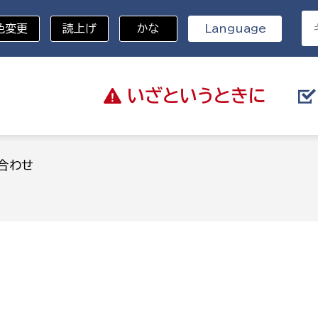
色変更
読上げ
かな
Language
いざと
いうときに
分野を選択
合わせ
総務部
戸籍
災・ハザードマップ
避難場所
策課
総務課
税
職員課
ネジメント課
財産管理課
教育・子育て
ル推進課
契約検査課