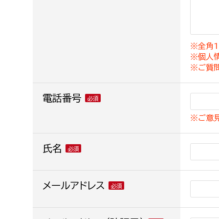
建築課
※全角1
※個人
上下水道局
教育部
※ご質
経営総務課
教育総
電話番号
給排水業務課
保健給
※ご意
水道整備課
教育指
下水道整備課
氏名
浄水管理課
農業委員会事務局
メールアドレス
議会局
農業委員会事務局
議会総