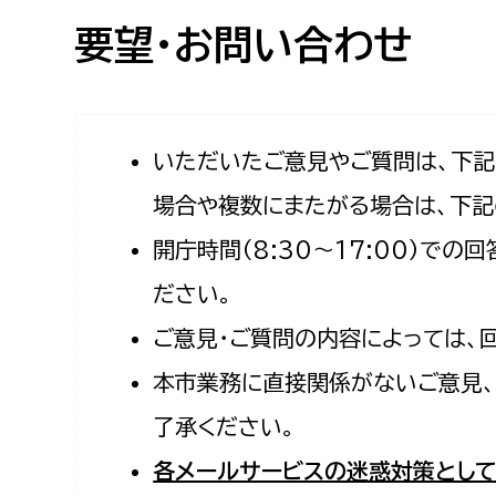
高校生・大学生など
要望・お問い合わせ
若者
妊産婦
市民部
防災部
いただいたご意見やご質問は、下
場合や複数にまたがる場合は、下記
地域政策課
防災対
高齢者
開庁時間（8:30〜17:00）で
地域安全課
障がい者
人権・男女共同参画課
ださい。
戸籍住民課
ご意見・ご質問の内容によっては、
傷病者
本市業務に直接関係がないご意見、
事業者
了承ください。
福祉健康部
子ども
各メールサービスの迷惑対策として
労働者