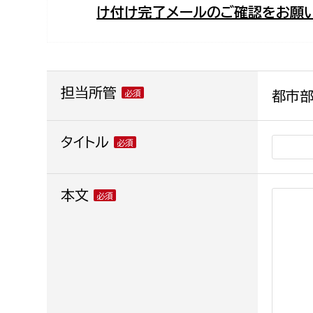
け付け完了メールのご確認をお願い
福祉政策課
子ども
求職者
生活援護課
子ども
高齢介護課
保育課
外国人
障がい福祉課
担当所管
都市部
保険課
ペット
健康づくり課
タイトル
建設部
会計管
本文
建設政策課
出納室
国県事業推進課
土木管理課
道水路整備課
みどり公園課