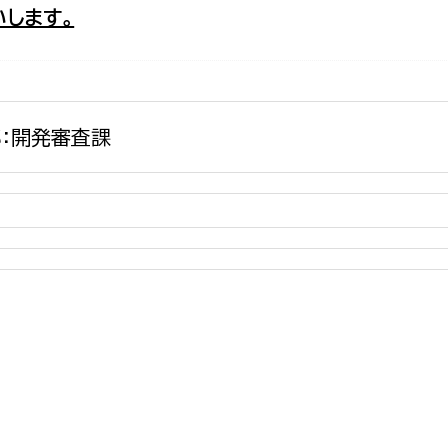
します。
政策課
産業政策課
観光
若者支援課
観光課
農政課
消防
水産海浜課
：開発審査課
病院
市議会
理者
市立総合医療センタ
患者サポートセンター
病院管理局：経営管理
病院管理局：施設用度
病院管理局：医事課