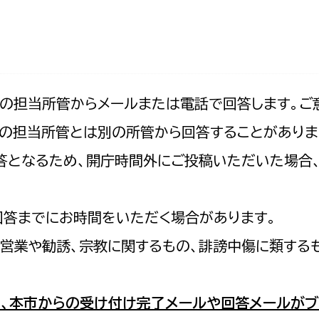
防災・安全
市税総務課
市民税課
福祉・健康
資産税課
環境・エネルギー
文化部
記の担当所管からメールまたは電話で回答します。ご
の担当所管とは別の所管から回答することがありま
策課
文化政策課
地域経済
の回答となるため、開庁時間外にご投稿いただいた場
生涯学習課
都市基盤
文化財課
図書館
回答までにお時間をいただく場合があります。
文化・生涯学習
スポーツ課
営業や勧誘、宗教に関するもの、誹謗中傷に類する
小田原城総合管理事
市民活動・地域づくり
若者部
経済部
、本市からの受け付け完了メールや回答メールがブ
行政経営