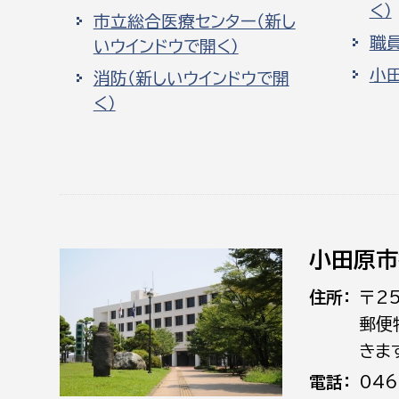
く）
市立総合医療センター（新し
職
いウインドウで開く）
小
消防（新しいウインドウで開
く）
小田原市
住所
〒2
郵便
きま
電話
046