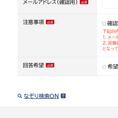
メールアドレス(確認用)
注意事項
確認
下記の
１．メー
２．投
となっ
回答希望
希望
なぞり検索ON