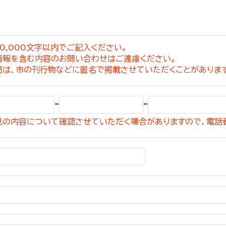
0,000文字以内でご記入ください。
情報を含む内容のお問い合わせはご遠慮ください。
選挙管理委員会事務
問は、市の刊行物などに匿名で掲載させていただくことがありま
務課
選挙管理委員会事務
-
-
食課
見の内容について確認させていただく場合がありますので、電話
導課
務課