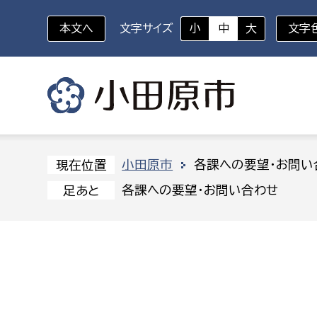
本文へ
文字サイズ
小
中
大
文字
いざというときに
対象者を選択
組織から探す
小田原市
各課への要望・お問い
現在位置
各課への要望・お問い合わせ
足あと
部に属さない室
企画部
新生児・乳幼児
休日救急外来
防
秘書室
企画政
幼稚園児・保育園児
広報広聴室
財政課
コンプライアンス推進室
資産マ
小・中学生
デジタ