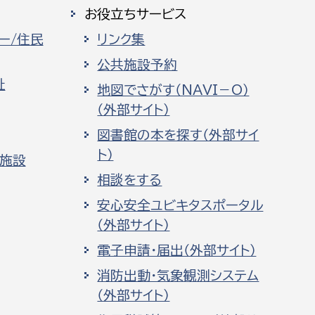
お役立ちサービス
ー/住民
リンク集
公共施設予約
祉
地図でさがす（NAVI－O）
（外部サイト）
図書館の本を探す（外部サイ
ト）
化施設
相談をする
安心安全ユビキタスポータル
（外部サイト）
電子申請・届出（外部サイト）
消防出動・気象観測システム
（外部サイト）