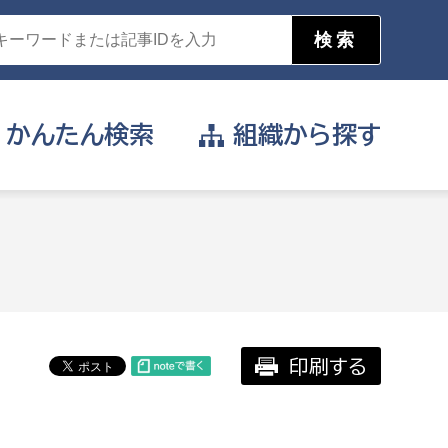
かんたん
検索
組織から
探す
目的を選択
公営事業部
支援や給付を受けたい
消防
事業課
届け出や申請をしたい
印刷する
証明書がほしい