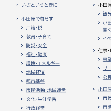
いざというときに
小田
観
小田原で暮らす
小
戸籍・税
開く
教育・子育て
イ
防災・安全
仕事・
福祉・健康
事
環境・エネルギー
プ
地域経済
公
都市基盤
小田
市民活動・地域運営
市
文化・生涯学習
市
行政経営