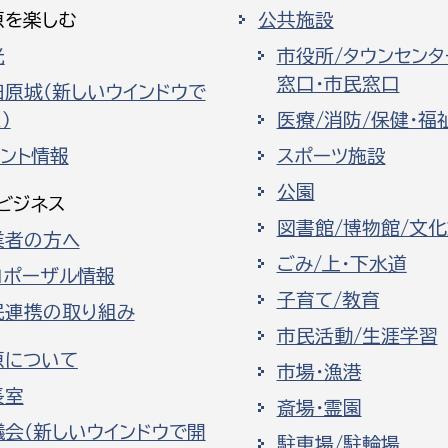
原を楽しむ
公共施設
光
市役所/タウンセンタ
窓口・市民窓口
田原城（新しいウインドウで
）
医療/消防/保健・福
ベント情報
スポーツ施設
公園
ビジネス
図書館/博物館/文
業者の方へ
ごみ/上・下水道
ロポーザル情報
子育て/教育
民連携の取り組み
市民活動/生涯学習
原について
市場・漁港
長室
斎場・霊園
議会（新しいウインドウで開
駐車場/駐輪場